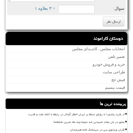
سوال:
= ۳ بعلاوه ۱
دوستان کاراموند
انتخابات مجلس ، کاندیدای مجلس
تعمیر تلفن
خرید و فروش خودرو
طراحی سایت
فیش حج
قیمت بیسیم
پربیننده ترین ها
از غارت پاندورا تا رؤیای تسلط بر ایران اخطار آواتار در رابطه با اتحاد نفت و قدرت
عشق در دل بماند شنیدنی شد نتیجه چند ماه تمرین عاشقانه!
اکران ویدئوی بنی در سینماتک خانه هنرمندان