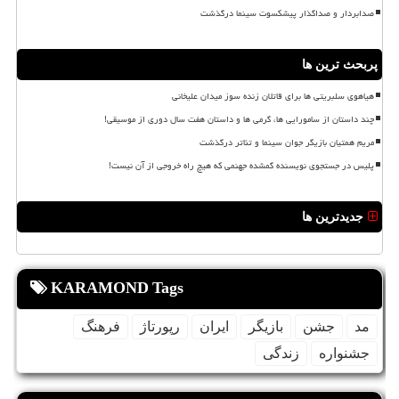
صدابردار و صداگذار پیشکسوت سینما درگذشت
پربحث ترین ها
هیاهوی سلبریتی ها برای قاتلان زنده سوز میدان علیخانی
چند داستان از سامورایی ها، گرمی ها و داستان هفت سال دوری از موسیقی!
مریم همتیان بازیگر جوان سینما و تئاتر درگذشت
پلیس در جستجوی نویسنده گمشده جهنمی که هیچ راه خروجی از آن نیست!
جدیدترین ها
KARAMOND Tags
مد
جشن
بازیگر
ایران
رپورتاژ
فرهنگ
جشنواره
زندگی