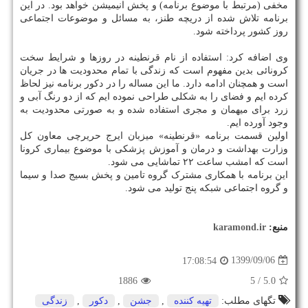
مخفی (مرتبط با موضوع برنامه) و پخش انیمیشن خواهد بود. در این
برنامه تلاش شده از دریچه طنز، به مسائل و موضوعات اجتماعی
روز کشور پرداخته شود.
وی اضافه کرد: استفاده از نام قرنطینه در روزها و شرایط سخت
کرونائی بدین مفهوم است که زندگی با تمام محدودیت ها در جریان
است و همچنان ادامه دارد. ما این مساله را در دکور برنامه نیز لحاظ
کرده ایم و فضای را به شکلی طراحی نموده ایم که از دو رنگ آبی و
زرد برای میهمان و مجری استفاده شده و به صورتی محدودیت به
وجود آورده ایم.
اولین قسمت برنامه «قرنطینه» میزبان ایرج حریرچی معاون کل
وزارت بهداشت و درمان و آموزش پزشکی با موضوع بیماری کرونا
است که امشب ساعت ۲۲ تماشایی می شود.
این برنامه با همکاری مشترک گروه تامین و پخش بسیج صدا و سیما
و گروه اجتماعی شبکه پنج تولید می شود.
منبع:
karamond.ir
1399/09/06
17:08:54
1886
/ 5
5.0
تگهای مطلب:
تهیه كننده
,
جشن
,
دكور
,
زندگی