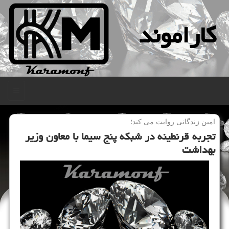
كاراموند
منو
امین زندگانی روایت می كند؛
تجربه قرنطینه در شبكه پنج سیما با معاون وزیر
بهداشت