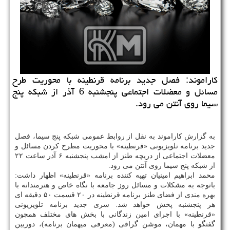
كاراموند: فصل جدید برنامه قرنطینه با محوریت طرح
مسائل و معضلات اجتماعی پنجشنبه 6 آذر از شبكه پنج
سیما روی آنتن می رود.
به گزارش کاراموند به نقل از روابط عمومی شبکه پنج سیما، فصل
جدید برنامه تلویزیونی «قرنطینه» با محوریت مطرح کردن مسائل و
معضلات اجتماعی از دریچه طنز از امشب پنجشنبه ۶ آذر ساعت ۲۲
از شبکه پنج سیما روی آنتن می رود.
محمد ابراهیم امینیان تهیه کننده برنامه «قرنطینه» اظهار داشت:
باتوجه به مشکلات و مسائل روز جامعه با نگاه خاص و هنرمندانه با
بهره مندی از فضای طنز برنامه قرنطینه در ۲۰ قسمت ۵۰ دقیقه ای
هر پنجشنبه پخش خواهد شد. سری جدید برنامه تلویزیونی
«قرنطینه» با اجرای امین زندگانی با بخش های مختلف همچون
گفتگو با مهمان، موشن گرافی (معرفی میهمان برنامه)، دوربین