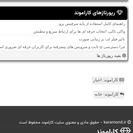
رپورتاژهای کاراموند
راهنمای کامل استفاده از پایه سرفیس پرو
واکی تاکی، انتخاب حرفه ای ها برای ارتباط سریع و مطمئن
تاثیر فیلر لب بر زیبایی صورت
چرا دسترسی ip ثابت و سرویس های پیشرفته برای کاربران حرفه ای ضروری است؟
بقیه رپورتاژ ها
کاراموند: اخبار
کاراموند: خانه
karamond.ir - حقوق مادی و معنوی سایت كاراموند محفوظ است
كاراموند