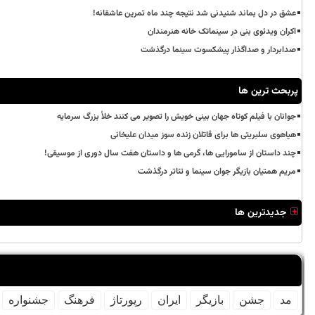
عشق در دل بماند شنیدنی شد نتیجه چند ماه تمرین عاشقانه!
اکران ویدئوی بنی در سینماتک خانه هنرمندان
صدابردار و صداگذار پیشکسوت سینما درگذشت
پربحث ترین ها
جوانان با فیلم کوتاه جهان بینی خویش را تصویر می کنند خلأ بزرگ سرمایه
هیاهوی سلبریتی ها برای قاتلان زنده سوز میدان علیخانی
چند داستان از سامورایی ها، گرمی ها و داستان هفت سال دوری از موسیقی!
مریم همتیان بازیگر جوان سینما و تئاتر درگذشت
جدیدترین ها
مد
جشن
بازیگر
ایران
رپورتاژ
فرهنگ
جشنواره