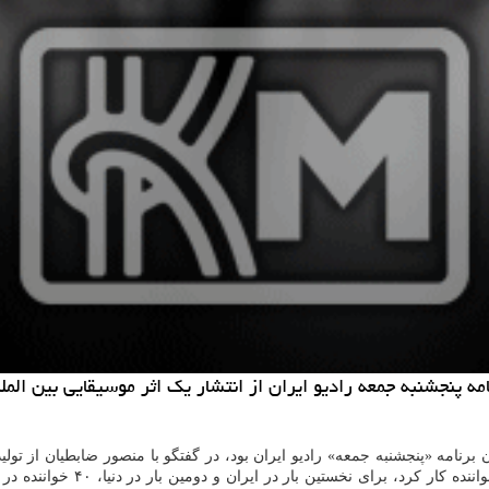
 جمعه رادیو ایران از انتشار یك اثر موسیقایی بین المللی با حضور 40 خوانند
برنامه «پنجشنبه جمعه» رادیو ایران بود، در گفتگو با منصور ضابطیان از تولی
داشت: پس از کار « E THE WORD