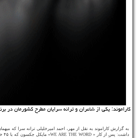
كاراموند: یكی از شاعران و ترانه سرایان مطرح كشورمان در برنامه پنجشنبه
به گزارش کاراموند به نقل از مهر، احمد امیرخلیلی ترانه سرا که میهمان 