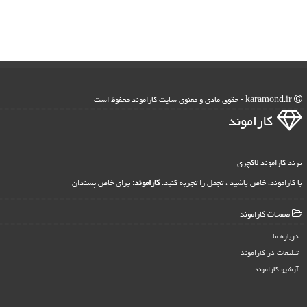
karamond.ir - حقوق مادی و معنوی سایت كاراموند محفوظ است
كاراموند
برند کاراموند لاکچری
با کاراموند، خاص باشید ، تجمل را تجربه کنید.
کاراموند
: برای خاص پسندان
صفحات كاراموند
درباره ما
تبلیغات در كاراموند
آرشیو كاراموند