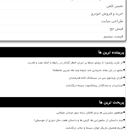
تعمیر تلفن
خرید و فروش خودرو
طراحی سایت
فیش حج
قیمت بیسیم
پربیننده ترین ها
از غارت پاندورا تا رؤیای تسلط بر ایران اخطار آواتار در رابطه با اتحاد نفت و قدرت
عشق در دل بماند شنیدنی شد نتیجه چند ماه تمرین عاشقانه!
اکران ویدئوی بنی در سینماتک خانه هنرمندان
صدابردار و صداگذار پیشکسوت سینما درگذشت
پربحث ترین ها
هیاهوی سلبریتی ها برای قاتلان زنده سوز میدان علیخانی
چند داستان از سامورایی ها، گرمی ها و داستان هفت سال دوری از موسیقی!
مریم همتیان بازیگر جوان سینما و تئاتر درگذشت