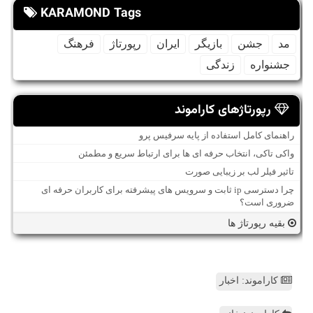
KARAMOND Tags
مد
جشن
بازیگر
ایران
رپورتاژ
فرهنگ
جشنواره
زندگی
رپورتاژهای کاراموند
راهنمای کامل استفاده از پایه سرفیس پرو
واکی تاکی، انتخاب حرفه ای ها برای ارتباط سریع و مطمئن
تاثیر فیلر لب بر زیبایی صورت
چرا دسترسی ip ثابت و سرویس های پیشرفته برای کاربران حرفه ای
ضروری است؟
بقیه رپورتاژ ها
کاراموند: اخبار