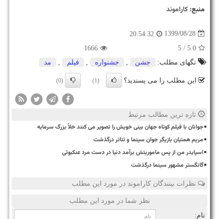
منبع:
كاراموند
1399/08/28
20:54:32
1666
/ 5
5.0
تگهای مطلب:
جشن
,
جشنواره
,
فیلم
,
مد
این مطلب را می پسندید؟
(0)
(1)
تازه ترین مطالب مرتبط
جوانان با فیلم کوتاه جهان بینی خویش را تصویر می کنند خلأ بزرگ سرمایه
مریم همتیان بازیگر جوان سینما و تئاتر درگذشت
اسپایدر من از پس ماموریتش برآمد دنیا در دست مرد عنکبوتی
گانگستر مشهور سینما درگذشت
نظرات بینندگان کاراموند در مورد این مطلب
نظر شما در مورد این مطلب
نام: