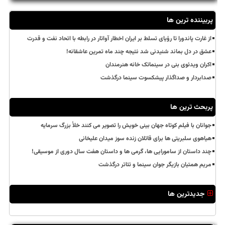
پربیننده ترین ها
از غارت پاندورا تا رؤیای تسلط بر ایران اخطار آواتار در رابطه با اتحاد نفت و قدرت
عشق در دل بماند شنیدنی شد نتیجه چند ماه تمرین عاشقانه!
اکران ویدئوی بنی در سینماتک خانه هنرمندان
صدابردار و صداگذار پیشکسوت سینما درگذشت
پربحث ترین ها
جوانان با فیلم کوتاه جهان بینی خویش را تصویر می کنند خلأ بزرگ سرمایه
هیاهوی سلبریتی ها برای قاتلان زنده سوز میدان علیخانی
چند داستان از سامورایی ها، گرمی ها و داستان هفت سال دوری از موسیقی!
مریم همتیان بازیگر جوان سینما و تئاتر درگذشت
جدیدترین ها