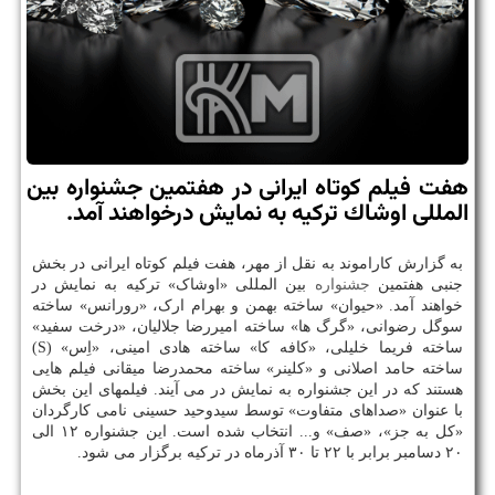
هفت فیلم كوتاه ایرانی در هفتمین جشنواره بین
المللی اوشاك تركیه به نمایش درخواهند آمد.
به گزارش کاراموند به نقل از مهر، هفت فیلم کوتاه ایرانی در بخش
جنبی هفتمین
جشنواره
بین المللی «اوشاک» ترکیه به نمایش در
خواهند آمد. «حیوان» ساخته بهمن و بهرام ارک، «رورانس» ساخته
سوگل رضوانی، «گرگ ها» ساخته امیررضا جلالیان، «درخت سفید»
ساخته فریما خلیلی، «کافه کا» ساخته هادی امینی، «اِس» (S)
ساخته حامد اصلانی و «کلینر» ساخته محمدرضا میقانی فیلم هایی
هستند که در این جشنواره به نمایش در می آیند. فیلمهای این بخش
با عنوان «صداهای متفاوت» توسط سیدوحید حسینی نامی کارگردان
«کل به جز»، «صف» و... انتخاب شده است. این جشنواره ۱۲ الی
۲۰ دسامبر برابر با ۲۲ تا ۳۰ آذرماه در ترکیه برگزار می شود.