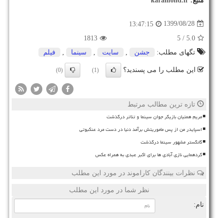
منبع:
karamond.ir
1399/08/28
13:47:15
1813
/ 5
5.0
تگهای مطلب:
جشن
,
سایت
,
سینما
,
فیلم
این مطلب را می پسندید؟
(0)
(1)
تازه ترین مطالب مرتبط
مریم همتیان بازیگر جوان سینما و تئاتر درگذشت
اسپایدر من از پس ماموریتش برآمد دنیا در دست مرد عنکبوتی
گانگستر مشهور سینما درگذشت
گردهمایی نازی آبادی ها برای اکبر عبدی به همراه عکس
نظرات بینندگان کاراموند در مورد این مطلب
نظر شما در مورد این مطلب
نام: