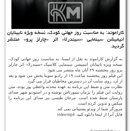
كاراموند: به مناسبت روز جهانی كودك، نسخه ویژه نابینایان
انیمیشن سینمایی «سیندرلا» اثر «چارلز پرو» منتشر
گردید.
به گزارش کاراموند به نقل از ایسنا، به مناسبت روز جهانی کودک،
نسخه ویژه نابینایان انیمیشن سینمایی کلاسیک «سیندرلا» اثر چارلز
پرو روز پنجشنبه ۲۹ آبان ماه منتشر می شود.
این فیلم روز پنجشنبه ساعت ۱۹ از رادیو سوینا پخش می شود و بعد
از آن، روی سایت آن در دسترس مخاطبان قرار می گیرد.
نظارت متن و ضبط این برنامه به عهده محدثه واعظی پور بوده، متن
روایت این فیلم را پژمان تیمورتاش نوشته و در استودیو شهر صدای
پارسیان ضبط شده است. مرجان طبسی نیز صدای این برنامه را
میکس و تدوین کرده است.
مرورگر شما از ویدئو پشتیبانی نمی کند.
فایل آنرا از اینجا دانلود کنید: video/mp4