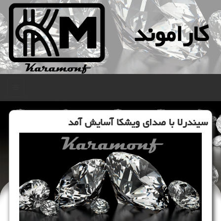
كاراموند
منو
سیندرلا با صدای ویشكا آسایش آمد