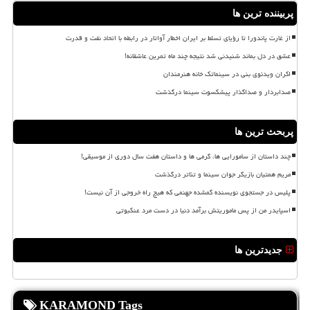
پربیننده ترین ها
از غارت پاندورا تا رؤیای تسلط بر ایران اخطار آواتار در رابطه با اتحاد نفت و قدرت
عشق در دل بماند شنیدنی شد نتیجه چند ماه تمرین عاشقانه!
اکران ویدئوی بنی در سینماتک خانه هنرمندان
صدابردار و صداگذار پیشکسوت سینما درگذشت
پربحث ترین ها
چند داستان از سامورایی ها، گرمی ها و داستان هفت سال دوری از موسیقی!
مریم همتیان بازیگر جوان سینما و تئاتر درگذشت
پلیس در جستجوی نویسنده گمشده جهنمی که هیچ راه خروجی از آن نیست!
اسپایدر من از پس ماموریتش برآمد دنیا در دست مرد عنکبوتی
جدیدترین ها
KARAMOND Tags