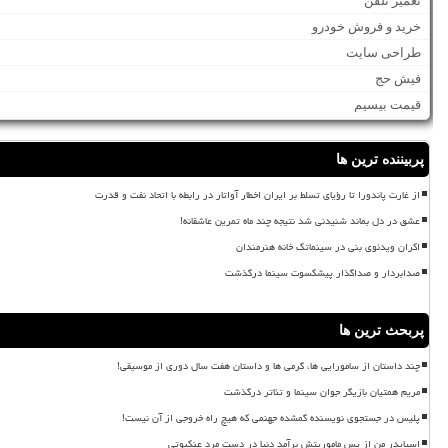
تعمیر تلفن
خرید و فروش خودرو
طراحی سایت
فیش حج
قیمت بیسیم
پربیننده ترین ها
از غارت پاندورا تا رؤیای تسلط بر ایران اخطار آواتار در رابطه با اتحاد نفت و قدرت
عشق در دل بماند شنیدنی شد نتیجه چند ماه تمرین عاشقانه!
اکران ویدئوی بنی در سینماتک خانه هنرمندان
صدابردار و صداگذار پیشکسوت سینما درگذشت
پربحث ترین ها
چند داستان از سامورایی ها، گرمی ها و داستان هفت سال دوری از موسیقی!
مریم همتیان بازیگر جوان سینما و تئاتر درگذشت
پلیس در جستجوی نویسنده گمشده جهنمی که هیچ راه خروجی از آن نیست!
اسپایدر من از پس ماموریتش برآمد دنیا در دست مرد عنکبوتی