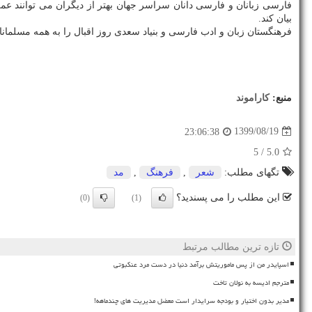
فارسی زبانان و فارسی دانان سراسر جهان بهتر از دیگران می توانند ع
بیان کند.
فرهنگستان زبان و ادب فارسی و بنیاد سعدی روز اقبال را به همه مسلمان
منبع:
كاراموند
1399/08/19
23:06:38
/ 5
5.0
تگهای مطلب:
شعر
,
فرهنگ
,
مد
این مطلب را می پسندید؟
(0)
(1)
تازه ترین مطالب مرتبط
اسپایدر من از پس ماموریتش برآمد دنیا در دست مرد عنکبوتی
مترجم ادیسه به نولان تاخت
مدیر بدون اختیار و بودجه سرایدار است معضل مدیریت های چندماهه!