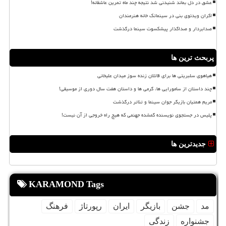
عشق در دل بماند شنیدنی شد نتیجه چند ماه تمرین عاشقانه!
اکران ویدئوی بنی در سینماتک خانه هنرمندان
صدابردار و صداگذار پیشکسوت سینما درگذشت
پربحث ترین ها
هیاهوی سلبریتی ها برای قاتلان زنده سوز میدان علیخانی
چند داستان از سامورایی ها، گرمی ها و داستان هفت سال دوری از موسیقی!
مریم همتیان بازیگر جوان سینما و تئاتر درگذشت
پلیس در جستجوی نویسنده گمشده جهنمی که هیچ راه خروجی از آن نیست!
جدیدترین ها
KARAMOND Tags
مد
جشن
بازیگر
ایران
رپورتاژ
فرهنگ
جشنواره
زندگی