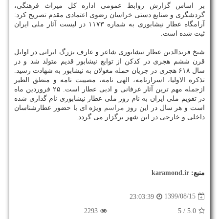
بر اساس گزارش روابط عمومی اداره کل میراث فرهنگی،
گردشگری و صنایع دستی خراسان رضوی اعتمادی مقدم تصریح کرد:
آرامگاه عطار نیشابوری به شماره ۱۱۷۳ در لیست آثار ملی ایران
ثبت شده است.
شیخ فریدالدین عطار نیشابوری شاعر و عارف بزرگ ایرانی در اوایل
قرن ششم هجری در کدکن از توابع نیشابور قدیم متولد شد و در
سال ۶۱۸ هجری در جریان حمله مغولان به نیشابور به شهادت رسید.
تذکره الاولیا، اسرارنامه، الهی نامه، مصیبت نامه و منطق الطیر
ازجمله مهم ترین آثار عرفانی و ادبی عطار است. ۲۵ فروردین ماه
در تقویم ملی ایران به نام روز ملی عطار نیشابوری نام گذاری شده
است و هر سال در این روز
مراسم
ویژه ای با حضور عطارشناسان
داخلی و خارجی در این شهر برگزار می گردد.
منبع:
karamond.ir
1399/08/15
23:03:39
2293
/ 5
5.0