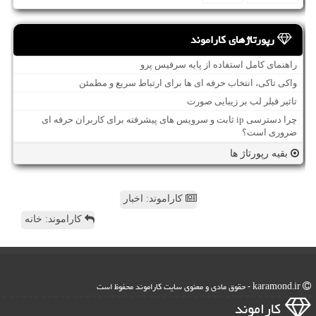
رپورتاژهای کاراموند
راهنمای کامل استفاده از پایه سرفیس پرو
واکی تاکی، انتخاب حرفه ای ها برای ارتباط سریع و مطمئن
تاثیر فیلر لب بر زیبایی صورت
چرا دسترسی ip ثابت و سرویس های پیشرفته برای کاربران حرفه ای
ضروری است؟
بقیه رپورتاژ ها
کاراموند: اخبار
کاراموند: خانه
karamond.ir - حقوق مادی و معنوی سایت كاراموند محفوظ است
كاراموند