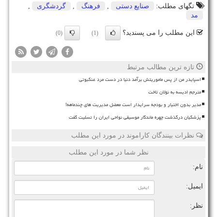
تگهای مطلب:
صنایع دستی
,
فرهنگ
,
گردشگری
,
مد
این مطلب را می پسندید؟
(0)
(1)
تازه ترین مطالب مرتبط
اسپایدر من از پس ماموریتش برآمد دنیا در دست مرد عنکبوتی
مترجم ادیسه به نولان تاخت
مدیر بدون اختیار و بودجه سرایدار است معضل مدیریت های چندماهه!
پزشکیان درگذشت چهره ماندگار موسیقی نواحی ایران را تسلیت گفت
نظرات بینندگان کاراموند در مورد این مطلب
نظر شما در مورد این مطلب
نام:
ایمیل:
نظر: