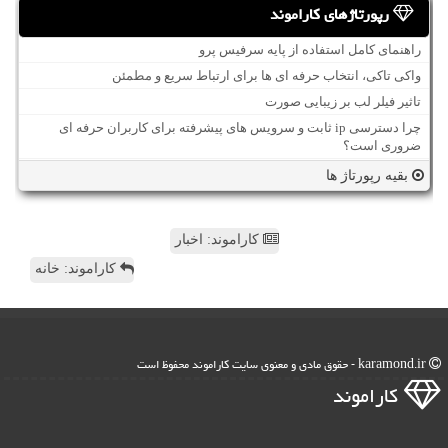
رپورتاژهای کاراموند
راهنمای کامل استفاده از پایه سرفیس پرو
واکی تاکی، انتخاب حرفه ای ها برای ارتباط سریع و مطمئن
تاثیر فیلر لب بر زیبایی صورت
چرا دسترسی ip ثابت و سرویس های پیشرفته برای کاربران حرفه ای
ضروری است؟
بقیه رپورتاژ ها
کاراموند: اخبار
کاراموند: خانه
karamond.ir - حقوق مادی و معنوی سایت كاراموند محفوظ است
كاراموند