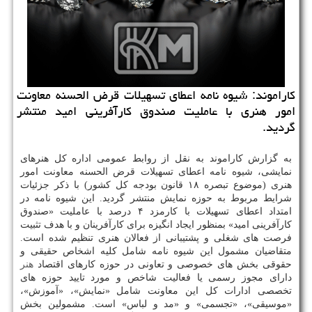
كاراموند: شیوه نامه اعطای تسهیلات قرض الحسنه معاونت
امور هنری با عاملیت صندوق كارآفرینی امید منتشر
گردید.
به گزارش کاراموند به نقل از روابط عمومی اداره کل هنرهای
نمایشی، شیوه نامه اعطای تسهیلات قرض الحسنه معاونت امور
هنری (موضوع تبصره ۱۸ قانون بودجه کل کشور) با ذکر جزئیات
شرایط مربوط به حوزه نمایش منتشر گردید. این شیوه نامه در
امتداد اعطای تسهیلات با کارمزد ۴ درصد با عاملیت «صندوق
کارآفرینی امید» بمنظور ایجاد انگیزه برای کارآفرینان و با هدف تثبیت
فرصت های شغلی و پشتیبانی از فعالان هنری تنظیم شده است.
متقاضیان مشمول این شیوه نامه شامل کلیه اشخاص حقیقی و
حقوقی بخش های خصوصی و تعاونی در حوزه کارهای اقتصاد
هنر
دارای مجوز رسمی یا فعالیت شاخص و مورد تایید حوزه های
تخصصی ادارات کل این معاونت شامل «نمایش»، «آموزش»،
«موسیقی»، «تجسمی» و «مد و لباس» است. مشمولین بخش