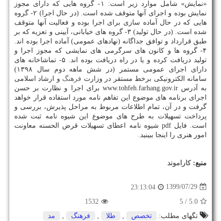
«نمایش» شامل موارد زیر است: ۱- گروه هایی که دارای مجوز
نمایش بوده و اجرای آنها متوقف شده است. (در حال اجرا) ۲- گروه
هایی که در حال آماده سازی برای اجرا بوده و فعالیت آنها متوقف
شده است. (در حال تولید) ۳- گروه های خیابانی، آیینی و تعزیه که بر
طبق قرارداد و توافق جداگانه (نهادهای عمومی) آماده اجرا بوده اند.
۴- گروه ها و کانون های سرگرمی های نمایشی که مجوز اجرا و
تولید دریافت کرده و یا در راه دریافت بوده اند. ۵- تماشاخانه های
دارای اجرای عمومی مستمر (در شش ماهه دوم سال ۱۳۹۸)
سامانه الکترونیکی برخط مستقر در وزارت
فرهنگ
و ارشاد اسلامی
به آدرس www.tohfeh.farhang.gov.ir برای اجرا و نظارت بر حسن
اجرای برنامه های موضوع این تفاهم نامه مورد استفاده قرار خواهد
گرفت و در آن، تمام اطلاعات مربوط به مراحل پذیرش، بررسی و
پرداخت تسهیلات به طرح های موضوع این شیوه نامه ثبت شده
است. فایل pdf شیوه نامه اعطای تسهیلات قرض الحسنه معاونت
امور هنری را اینجا ببینید.
منبع:
كاراموند
1399/07/29
23:13:04
1532
/ 5
5.0
تگهای مطلب:
تخصص
,
طلا
,
فرهنگ
,
مد