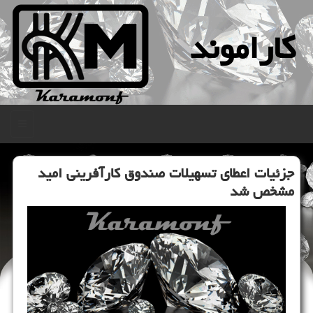
كاراموند
منو
جزئیات اعطای تسهیلات صندوق كارآفرینی امید
مشخص شد