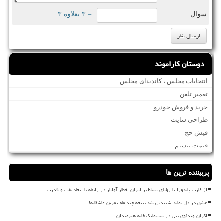
سوال:
= ۳ بعلاوه ۳
دوستان کاراموند
انتخابات مجلس ، کاندیدای مجلس
تعمیر تلفن
خرید و فروش خودرو
طراحی سایت
فیش حج
قیمت بیسیم
پربیننده ترین ها
از غارت پاندورا تا رؤیای تسلط بر ایران اخطار آواتار در رابطه با اتحاد نفت و قدرت
عشق در دل بماند شنیدنی شد نتیجه چند ماه تمرین عاشقانه!
اکران ویدئوی بنی در سینماتک خانه هنرمندان