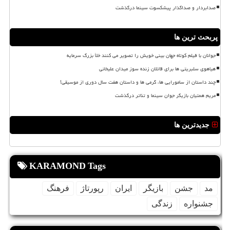
صدابردار و صداگذار پیشکسوت سینما درگذشت
پربحث ترین ها
جوانان با فیلم کوتاه جهان بینی خویش را تصویر می کنند خلأ بزرگ سرمایه
هیاهوی سلبریتی ها برای قاتلان زنده سوز میدان علیخانی
چند داستان از سامورایی ها، گرمی ها و داستان هفت سال دوری از موسیقی!
مریم همتیان بازیگر جوان سینما و تئاتر درگذشت
جدیدترین ها
KARAMOND Tags
مد
جشن
بازیگر
ایران
رپورتاژ
فرهنگ
جشنواره
زندگی