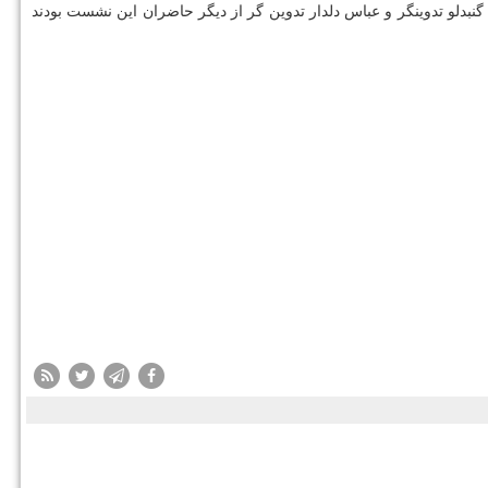
نگار نافد، فرزانه زهره وند، علیرضا احمدی، راستین عزیزپور، محمد مهدی ایرانی بازیگران فیلم سینمایی «تورنادو۲»، مهران گنبدلو تدوینگر و عباس دلدار تدوین گر از دیگر حاضران این نشست بودند