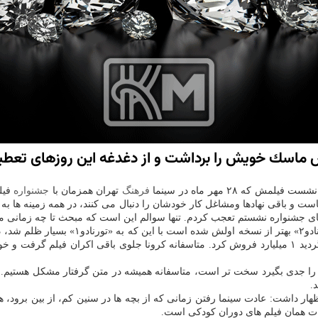
اض ماسك خویش را برداشت و از دغدغه این روزهای تع
فرهنگ
تهران همزمان با
جشنواره
فیل
ت و باقی نهادها ومشاغل کار خودشان را دنبال می کنند، در همه زمینه ها ب
ای جشنواره نشستم تعجب کردم. تنها سوالم این است که مبحث تا چه زمانی می 
هاشمی درباره فیلم «تورنادو۲» خاطرنشان کرد:
کار شد. زمانی که تیزر فیلم تورنادو دریکی از شبکه های ماهواره پخش گردید ۱ میلیارد فروش کرد. متاسفانه
ها را جدی بگیرد سخت تر است، متاسفانه همیشه در متن گرفتار مشکل هستیم. 
.
ر داشت: عادت سینما رفتن زمانی که از بچه ها در سنین کم، از بین برود، ه
ثرات همان فیلم های دوران کودکی است.