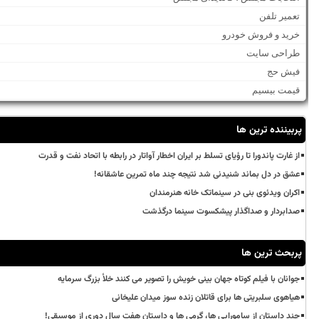
تعمیر تلفن
خرید و فروش خودرو
طراحی سایت
فیش حج
قیمت بیسیم
پربیننده ترین ها
از غارت پاندورا تا رؤیای تسلط بر ایران اخطار آواتار در رابطه با اتحاد نفت و قدرت
عشق در دل بماند شنیدنی شد نتیجه چند ماه تمرین عاشقانه!
اکران ویدئوی بنی در سینماتک خانه هنرمندان
صدابردار و صداگذار پیشکسوت سینما درگذشت
پربحث ترین ها
جوانان با فیلم کوتاه جهان بینی خویش را تصویر می کنند خلأ بزرگ سرمایه
هیاهوی سلبریتی ها برای قاتلان زنده سوز میدان علیخانی
چند داستان از سامورایی ها، گرمی ها و داستان هفت سال دوری از موسیقی!