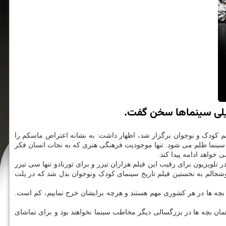
طیلی سینماها سخن گفت.
م کودک و نوجوان برگزار شد، اظهار داشت: به نشانه اعتراض ماسکم را
ه سینما ظلم می شود. تنها موجودیت فرهنگی هنری که به نجات انسان فکر
خواهد ادامه پیدا کند.
 خوشحالم از این که «تورنادو۲» بهتر از نسخه اولش شده است با این که به «تورنادو۱» بسیار ظلم شد، در تلویزیون برای رقیب این فیلم هزاران تیزر و برای تورنادو تنها سی تیزر
 کرونا جلوی باقی اکران فیلم گرفت و خوشحالم به نخستین فیلم تاریخ سینمای کودک ونوجوان بدل شد که در پلت
بچه ها در هر کشوری مهم هستند و هرچه برایشان خرج نماییم، کم است.
مان بچه ها در بزرگسالی دیگر مخاطب سینما نخواهند بود و برای تماشای