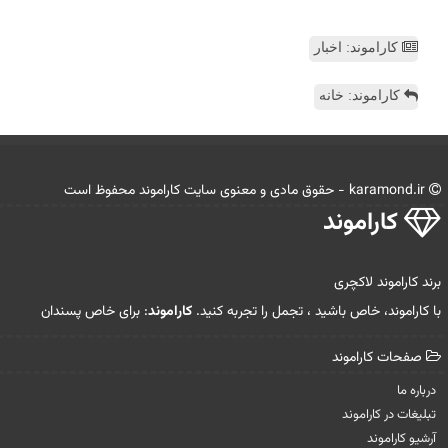
کاراموند: اخبار
کاراموند: خانه
karamond.ir - حقوق مادی و معنوی سایت كاراموند محفوظ است
كاراموند
برند کاراموند لاکچری
با کاراموند، خاص باشید ، تجمل را تجربه کنید.
کاراموند
: برای خاص پسندان
صفحات كاراموند
درباره ما
تبلیغات در كاراموند
آرشیو كاراموند