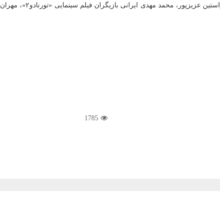
عباس جمشیدی، وحید نفر، 
1785