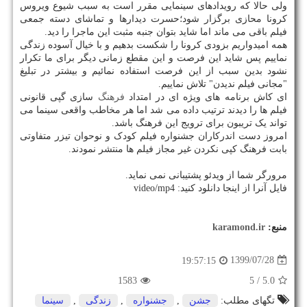
ولی حالا که رویدادهای سینمایی مقرر است به سبب شیوع ویروس
کرونا محازی برگزار شود؛حسرت دیدارها و تماشای دسته جمعی
فیلم باقی می ماند اما شاید بتوان جنبه مثبت این ماجرا را دید.
همه امیدواریم بزودی کرونا را شکست بدهیم و با خیال آسوده زندگی
نماییم پس شاید این فرصت و این مقطع زمانی دیگر برای ما تکرار
نشود بدین سبب از این فرصت استفاده نمائیم و بیشتر در تبلیغ
"مجانی فیلم ندیدن" تلاش نماییم.
ای کاش برنامه های ویژه ای در امتداد
فرهنگ
سازی گپی قانونی
فیلم ها را دیدند ترتیب داده می شد اما هر مخاطب واقعی سینما می
تواند یک تریبون برای ترویج این فرهنگ باشد.
امروز دست اندرکاران جشنواره فیلم کودک و نوحوان تیزر متفاوتی
بابت فرهنگ کپی نکردن غیر مجاز فیلم ها منتشر نمودند.
مرورگر شما از ویدئو پشتیبانی نمی نماید.
فایل آنرا از اینجا دانلود کنید: video/mp4
منبع:
karamond.ir
1399/07/28
19:57:15
1583
/ 5
5.0
تگهای مطلب:
جشن
,
جشنواره
,
زندگی
,
سینما