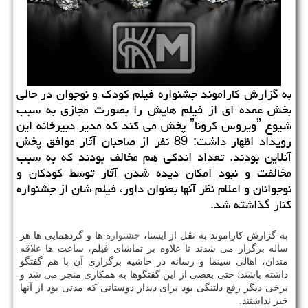
به گزارش كاراموند جشنواره فیلم كودك و نوجوان در حالی
بخش عمده ای از فیلم هایش را بصورت مجازی به سبب
شیوع ˮویروس كروناˮ پخش می كند كه مدیر دبیرخانه این
رویداد اظهار داشت: 89 نفر از صاحبان آثار موافق پخش
آنلاین بودند. تعداد اندكی هم مخالف بودند كه به سبب
مخالفت و نبود امكان دیده شدن آثار توسط كودكان و
نوجوانان و اعلام نظر آنها بعنوان داور، فیلم شان از جشنواره
كنار گذاشته شد.
به گزارش کاراموند به نقل از ایسنا،
جشنواره
ها و گردهمایی ها هر
ساله برگزار می شدند تا علاوه بر تماشای فیلم، ساعت ها علاقه
مندان، اهالی سینما و رسانه در حاشیه برگزاری آن با هم گفتگو
داشته باشند؛ حتی بعضی از این گفتگوها به همکاری منجر می شد و
برخی دیگر رفع دلتنگی بود برای دیدار دوستانی که مدتی بود از آنها
خبر نداشتند.