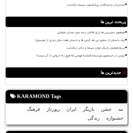
صدابردار و صداگذار پیشکسوت سینما درگذشت
پربحث ترین ها
هیاهوی سلبریتی ها برای قاتلان زنده سوز میدان علیخانی
چند داستان از سامورایی ها، گرمی ها و داستان هفت سال دوری از موسیقی!
مریم همتیان بازیگر جوان سینما و تئاتر درگذشت
پلیس در جستجوی نویسنده گمشده جهنمی که هیچ راه خروجی از آن نیست!
جدیدترین ها
KARAMOND Tags
مد
جشن
بازیگر
ایران
رپورتاژ
فرهنگ
جشنواره
زندگی