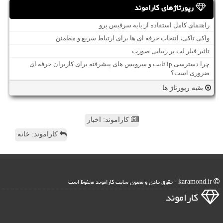
رپورتاژهای کاراموند
راهنمای کامل استفاده از پایه سرفیس پرو
واکی تاکی، انتخاب حرفه ای ها برای ارتباط سریع و مطمئن
تاثیر فیلر لب بر زیبایی صورت
چرا دسترسی ip ثابت و سرویس های پیشرفته برای کاربران حرفه ای
ضروری است؟
بقیه رپورتاژ ها
کاراموند: اخبار
کاراموند: خانه
karamond.ir - حقوق مادی و معنوی سایت كاراموند محفوظ است
كاراموند