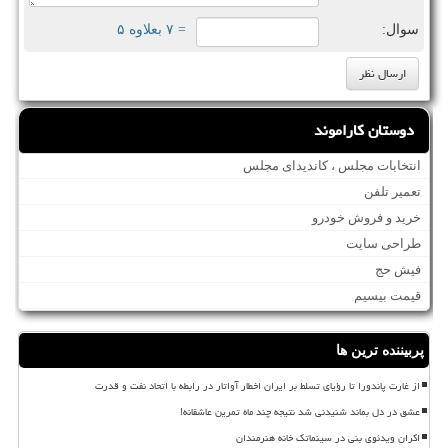
سوال:
= ۷ بعلاوه ۵
دوستان کاراموند
انتخابات مجلس ، کاندیدای مجلس
تعمیر تلفن
خرید و فروش خودرو
طراحی سایت
فیش حج
قیمت بیسیم
پربیننده ترین ها
از غارت پاندورا تا رؤیای تسلط بر ایران اخطار آواتار در رابطه با اتحاد نفت و قدرت
عشق در دل بماند شنیدنی شد نتیجه چند ماه تمرین عاشقانه!
اکران ویدئوی بنی در سینماتک خانه هنرمندان