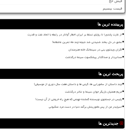
فیش حج
قیمت بیسیم
پربیننده ترین ها
از غارت پاندورا تا رؤیای تسلط بر ایران اخطار آواتار در رابطه با اتحاد نفت و قدرت
عشق در دل بماند شنیدنی شد نتیجه چند ماه تمرین عاشقانه!
اکران ویدئوی بنی در سینماتک خانه هنرمندان
صدابردار و صداگذار پیشکسوت سینما درگذشت
پربحث ترین ها
چند داستان از سامورایی ها، گرمی ها و داستان هفت سال دوری از موسیقی!
مریم همتیان بازیگر جوان سینما و تئاتر درگذشت
پلیس در جستجوی نویسنده گمشده جهنمی که هیچ راه خروجی از آن نیست!
اسپایدر من از پس ماموریتش برآمد دنیا در دست مرد عنکبوتی
جدیدترین ها