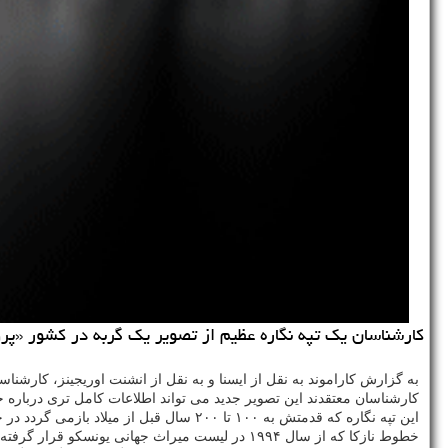
كارشناسان یك تپه نگاره عظیم از تصویر یك گربه در كشور «پرو
به گزارش کاراموند به نقل از ایسنا و به نقل از انشنت اوریجینز، کار
کارشناسان معتقدند این تصویر جدید می تواند اطلاعات کامل تری درباره خط
این تپه نگاره که قدمتش به ۱۰۰ تا ۲۰۰ سال قبل از میلاد بازمی‎ گردد در جریان ایجاد دسترسی بهتر به یکی از تپه های نزدیک خطوط نازکا کشف شد که برای تماشای این آثار نمای بهتری فراهم می آورد.
خطوط نازکا که از سال ۱۹۹۴ در لیست میراث جهانی یونسکو قرار گرفته شامل صدها تپه نگاره می شوند که با برداشتن سنگ و نمایان شدن قسمتی از زمین که با سایر قسمت ها تضاد رنگی ایجاد می کنند به وجود آمده اند.