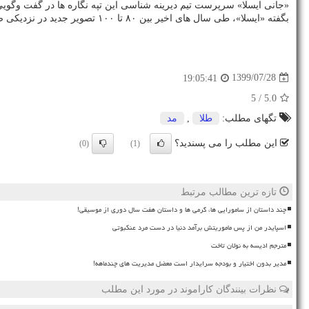
«جانی ایسلا» سرپرست تیم دیرینه شناسی این تپه‎ نگاره ها در گفت وگویی بیان کرد: «بسیار هیجان انگیز است که هنوز می توانیم تصاویر جدید کشف نماییم، اما ما می دانیم که هنوز تصاویری وجود دارند که کشف نشده اند.»
بگفته «ایسلا»، طی سال های اخیر بین ۸۰ تا ۱۰۰ تصویر جدید در نزدیکی صحرای نازکا و پالپا کشف شده است.
1399/07/28
19:05:41
/ 5
5.0
تگهای مطلب:
طلا
,
مد
این مطلب را می پسندید؟
(0)
(1)
تازه ترین مطالب مرتبط
چند داستان از سامورایی ها، گرمی ها و داستان هفت سال دوری از موسیقی!
اسپایدر من از پس ماموریتش برآمد دنیا در دست مرد عنکبوتی
مترجم ادیسه به نولان تاخت
مدیر بدون اختیار و بودجه سرایدار است معضل مدیریت های چندماهه!
نظرات بینندگان کاراموند در مورد این مطلب