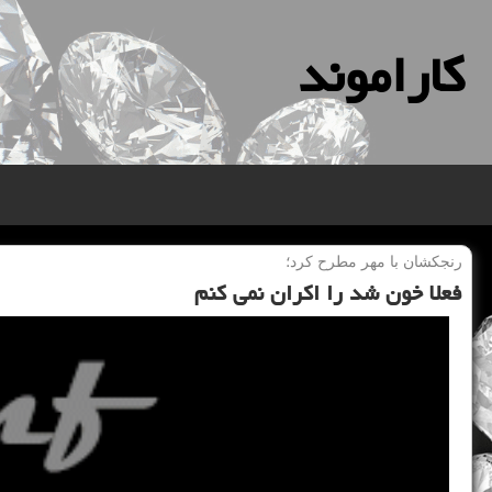
كاراموند
رنجكشان با مهر مطرح كرد؛
فعلا خون شد را اكران نمی كنم