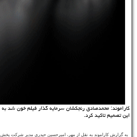
كاراموند: محمدصادق رنجكشان سرمایه گذار فیلم خون شد به كار
این تصمیم تاكید كرد.
به گزارش کاراموند به نقل از مهر، امیرحسین حیدری مدیر شرکت پخش نما