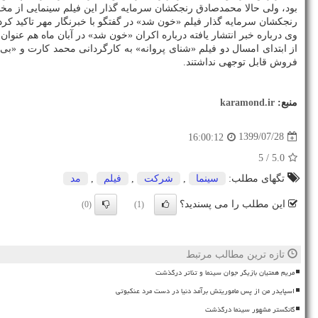
بود، ولی حالا محمدصادق رنجکشان سرمایه گذار این فیلم سینمایی از مخا
رنجکشان سرمایه گذار فیلم «خون شد» در گفتگو با خبرنگار مهر تاکید کرد
وی درباره خبر انتشار یافته درباره اکران «خون شد» در آبان ماه هم عنوان کرد: ما دین خودرا به سینما با اکران ۲ فیلم ا
از ابتدای امسال دو فیلم «شنای پروانه» به کارگردانی محمد کارت و «
فروش قابل توجهی نداشتند.
منبع:
karamond.ir
1399/07/28
16:00:12
/ 5
5.0
تگهای مطلب:
سینما
,
شركت
,
فیلم
,
مد
این مطلب را می پسندید؟
(0)
(1)
تازه ترین مطالب مرتبط
مریم همتیان بازیگر جوان سینما و تئاتر درگذشت
اسپایدر من از پس ماموریتش برآمد دنیا در دست مرد عنکبوتی
گانگستر مشهور سینما درگذشت