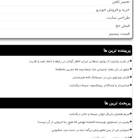
تعمیر تلفن
خرید و فروش خودرو
طراحی سایت
فیش حج
قیمت بیسیم
پربیننده ترین ها
از غارت پاندورا تا رؤیای تسلط بر ایران اخطار آواتار در رابطه با اتحاد نفت و قدرت
عشق در دل بماند شنیدنی شد نتیجه چند ماه تمرین عاشقانه!
اکران ویدئوی بنی در سینماتک خانه هنرمندان
صدابردار و صداگذار پیشکسوت سینما درگذشت
پربحث ترین ها
مریم همتیان بازیگر جوان سینما و تئاتر درگذشت
پلیس در جستجوی نویسنده گمشده جهنمی که هیچ راه خروجی از آن نیست!
اسپایدر من از پس ماموریتش برآمد دنیا در دست مرد عنکبوتی
گانگستر مشهور سینما درگذشت