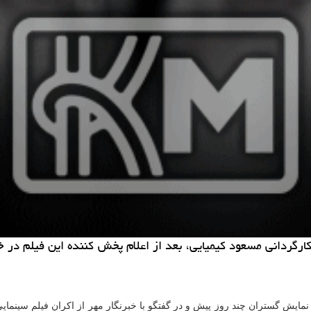
گردانی مسعود كیمیایی، بعد از اعلام پخش كننده این فیلم در خص
یش گستران چند روز پیش و در گفتگو با خبرنگار مهر از اکران فیلم سینمایی 