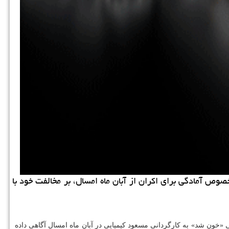
وص آمادگی برای اكران از آبان ماه امسال، بر مخالفت خود با
«خون شد» به کارگردانی مسعود کیمیایی در آبان ماه امسال آگاهی داده