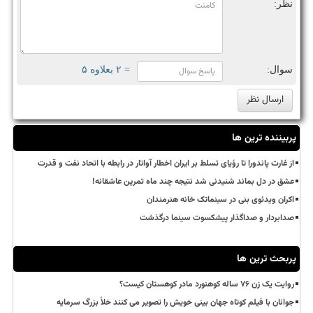
نظر:
سوال:
= ۲ بعلاوه ۵
پربیننده ترین ها
از غارت پاندورا تا رؤیای تسلط بر ایران اخطار آواتار در رابطه با اتحاد نفت و قدرت
عشق در دل بماند شنیدنی شد نتیجه چند ماه تمرین عاشقانه!
اکران ویدئوی بنی در سینماتک خانه هنرمندان
صدابردار و صداگذار پیشکسوت سینما درگذشت
پربحث ترین ها
روایت یک زن ۷۶ ساله کوهنورد مادر کوهستان کیست؟
جوانان با فیلم کوتاه جهان بینی خویش را تصویر می کنند خلأ بزرگ سرمایه