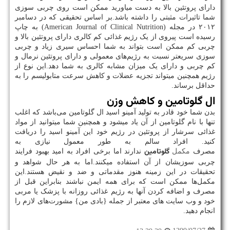
دارای پروتئین بالا به دست میاورید ممکن است روی چربی‌ سوزی
شما تاثیرات مثبتی را داشته باشد.بر اساس تحقیقی که در دسامبر
۲۰۱۲ در مجله (American Journal of Clinical Nutrition) به چاپ
رسیده است پیروی از یک رژیم غذائی کم کالری دارای پروتئین بالا و
چربی‌ کم ممکن است بتواند به شما احساس سیری زیاد و چربی‌
سوزی سریعتر نسبت به رژیم‌های معمولی‌ و دارای پروتئین نرمال و
کم چربی‌ و دارای یک میزان مشابه کالری به شما دهد.این نوع از
رژیم همچنین میتواند تجزیه عضلات و کاهش سرعت متابولیسم را به
حداقل برساند.
ال‌ گلوتامین و کاهش وزن
بدن شما خود قادر به تولید آمینو اسید ال‌ گلوتامین می‌باشد که اغلب
تنها با نام گلوتامین از آن یاد میشود و همچنین شما میتوانید از مواد
غذائی سرشار از پروتئین در رژیم خود این آمینو اسید را دریافت
کنید. افراد سالم به طور معمول نیازی به
گلوتامین
مصرف
مکمل
ندارند اما برخی‌ افراد به امید بهبود فرایند
چربی‌ سوزیشان از آن استفاده میکنند.اما به هر حال شواهد و
تحقیقات در این زمینه هنوز مقدماتی و ضد و نقیض هستند.این
مکمل‌ها ممکن است که برای همه ایمن نباشند بنابراین قبل از
مصرف و اضافه کردن آنها به رژیم غذائی روزانه با پزشک یا مربی
خود و وب سایت های معتبر از جمله {بادی من} مشورت‌های لازم را
انجام دهید.