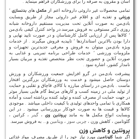
آسان و مقرون به صرفه را برای ورزشکاران فراهم مینماید .
مکمل
بدنسازی
تمامی محصولات غیر داروئی داروخانه اعم از
های
٬
ورزشی
و تغذیه ای و اقلام غیر داروئی مجاز از طریق وبسایت
بادی‌من به صورت آنلاین تحت مدیریت مستقیم داروخانه شبانه
روزی دکتر مستوفی به فروش میرسد.در واحد کنترل کیفی بادی‌من
٬ کالاها پس از ارزیابی کامل کارشناسان و در صورت تایید نهایی و
دارا بودن بالاترین استانداردها ٬ تاییدیه فروش میگیرند . از خدمات
ویژه بادی‌من میتوان به فروش و معرفی جدیدترین تجهیزات و
ملزومات ورزشی ٬ خدمات طراحی برنامه تمرینی و غذایی به
صورت آنلاین و حضوری تحت نظر متخصص تغذیه و مربیان بسیار
نامدار کشور، اشاره نمود .
پیشرفت بادی‌من در گرو افزایش جمعیت ورزشکاران و ورزش
دوستان حاصل میشود و خدمت به ورزشکاران بزرگترین افتخار
ماست . بادی‌من در راستای مبارزه با کالای قاچاق و تقلبی و حمایت
از تولید ملی در زمینه کسب و کارهای مرتبط گام هایی بسیار موثر
در جهت حمایت از مصرف کننده و تولید کننده برداشته است و آماده
همکاری با تمامی واحدهای تولیدی با کیفیت داخلی میباشد . موجودی
کالاها و قیمت ها به صورت خودکار بروزرسانی میشود . در این
پروتئین وی
وبسایت انواع مکمل ها به مانند
،
گینر
، کراتین ،
گلوتامین ، کاهش وزن ،
چربی سوز
،
ویتامین
و... به فروش میرسد.
پروتئین و کاهش وزن
گلوتامین
اگر شما
مورد نیاز خود را از طریق مصرف مواد غذائی