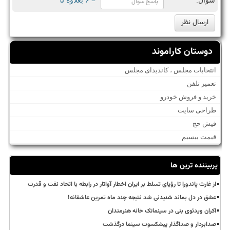
سوال:
= ۶ بعلاوه ۵
دوستان کاراموند
انتخابات مجلس ، کاندیدای مجلس
تعمیر تلفن
خرید و فروش خودرو
طراحی سایت
فیش حج
قیمت بیسیم
پربیننده ترین ها
از غارت پاندورا تا رؤیای تسلط بر ایران اخطار آواتار در رابطه با اتحاد نفت و قدرت
عشق در دل بماند شنیدنی شد نتیجه چند ماه تمرین عاشقانه!
اکران ویدئوی بنی در سینماتک خانه هنرمندان
صدابردار و صداگذار پیشکسوت سینما درگذشت