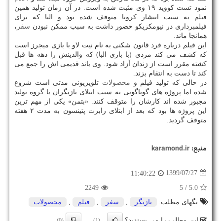
نمود تست کووید ۱۹ وی مثبت شده است. در آن زمان تولید همین
فیلم به سبب انتشار کرونا متوقف شده بود و البا که برای
فیلمبرداری در نیومکزیکو حضور داشت به سبب ممکن نبودن
سفر
،
همانجا ماند.
این فیلم درباره فرد قانون شکنی به نام نیت لاو با بازی میجرز است
که کشف می کند مردی (با بازی البا) که والدینش را دهه ها قبل
کشته مقرر است از زندان آزاد شود. وی باند قدیمی اش را جمع می
کند تا دست به انتقام بزند.
در حالی که تولید فیلم و
محصولات
تلویزیونی مدتی است شروع
شده اما پروژه های گوناگونی به سبب ابتلای بازیگران یا گروه تولید
مجبور شده اند کارشان را متوقف کنند. «بتمن» یکی از مهم ترین
این پروژه ها بود که بعد از ابتلای رابرت پتینسون به مدت ۲ هفته
متوقف گردید.
منبع:
karamond.ir
1399/07/27
11:40:22
2249
/ 5
5.0
تگهای مطلب:
بازیگر
,
سفر
,
فیلم
,
محصولات
این مطلب را می پسندید؟
(0)
(1)