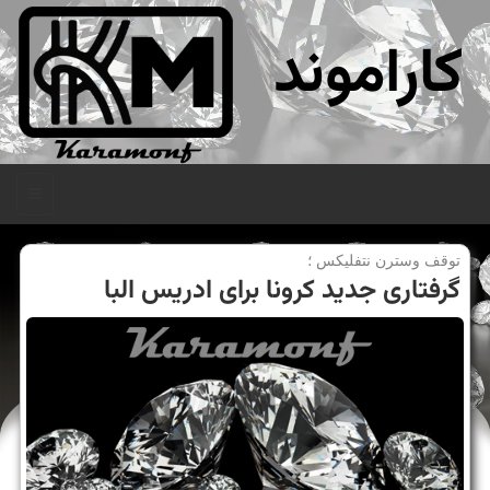
کاراموند
منو
توقف وسترن نتفلیكس ؛
گرفتاری جدید كرونا برای ادریس البا