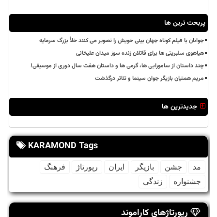
پربحث ترین ها
جوانان با فیلم کوتاه جهان بینی خویش را تصویر می کنند خلأ بزرگ سرمایه
هیاهوی سلبریتی ها برای قاتلان زنده سوز میدان علیخانی
چند داستان از سامورایی ها، گرمی ها و داستان هفت سال دوری از موسیقی!
مریم همتیان بازیگر جوان سینما و تئاتر درگذشت
جدیدترین ها
KARAMOND Tags
مد
جشن
بازیگر
ایران
رپورتاژ
فرهنگ
جشنواره
زندگی
رپورتاژهای کاراموند