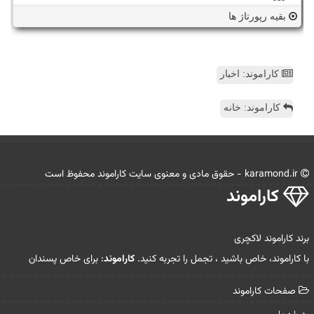
بقیه رپورتاژ ها
کاراموند: اخبار
کاراموند: خانه
karamond.ir - حقوق مادی و معنوی سایت كاراموند محفوظ است
كاراموند
برند کاراموند لاکچری
با کاراموند، خاص باشید ، تجمل را تجربه کنید.
کاراموند
: برای خاص پسندان
صفحات كاراموند