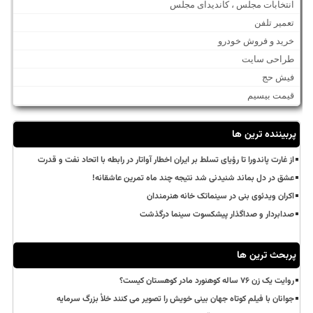
انتخابات مجلس ، کاندیدای مجلس
تعمیر تلفن
خرید و فروش خودرو
طراحی سایت
فیش حج
قیمت بیسیم
پربیننده ترین ها
از غارت پاندورا تا رؤیای تسلط بر ایران اخطار آواتار در رابطه با اتحاد نفت و قدرت
عشق در دل بماند شنیدنی شد نتیجه چند ماه تمرین عاشقانه!
اکران ویدئوی بنی در سینماتک خانه هنرمندان
صدابردار و صداگذار پیشکسوت سینما درگذشت
پربحث ترین ها
روایت یک زن ۷۶ ساله کوهنورد مادر کوهستان کیست؟
جوانان با فیلم کوتاه جهان بینی خویش را تصویر می کنند خلأ بزرگ سرمایه