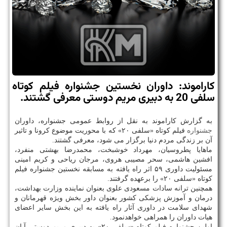
كاراموند: داوران نخستین جشنواره فیلم كوتاه
سلفی 20 به دبیری مریم دوستی معرفی گشتند.
به گزارش کاراموند به نقل از روابط عمومی جشنواره، داوران
جشنواره
فیلم کوتاه «سلفی ۲۰» که با محوریت موضوع کرونا و تاثیر
آن بر زندگی مردم دنیا برگزار می شود، معرفی گشتند.
ماهایا پطروسیان، مهرداد خوشبخت، محمدرضا بهشتی منفرد،
افشین هاشمی، سحر مصیبی هروی، مرجان ریاحی و کریم امینی
مسئولیت داوری ۵۹ اثر راه یافته به مسابقه نخستین جشنواره فیلم
کوتاه «سلفی ۲۰» را برعهده گرفتند.
همچنین ترانه سادات مسعودی علوی بعنوان نماینده وزارت بهداشت،
درمان و آموزش پزشکی کشور بعنوان داور بخش ویژه قهرمانان و
شهدای سلامت در داوری آثار راه یافته به این بخش سایر اعضای
هیات داوران را همراهی خواهدنمود.
اولین جشنواره فیلم کوتاه «سلفی ۲۰» به دبیری مریم دوستی آبان