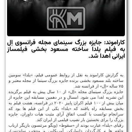
كاراموند: جایزه بزرگ سینمای مجله فرانسوی اِل
به فیلم یلدا ساخته مسعود بخشی فیلمساز
ایرانی اهدا شد.
به گزارش کاراموند به نقل از روابط عمومی فیلم، «یلدا» سومین
ساخته بلند مسعود بخشی برنده جایزه بزرگ سینما از مجله معتبر و
۷۵ ساله «اِل» از فرانسه شد.
جایزه بزرگ سینمای مجله «اِل» از ۱۰ سال پیش به فیلم برگزیده
این نشریه
اهدا
می شود. امسال و در دهمین مسابقه این جایزه از
میان بیش از ۱۰۰ فیلم اکران پاییز ۲۰۲۰ در فرانسه، هشت فیلم به
بخش مسابقه راه یافتند که «یلدا» یکی از این فیلم ها بود که
سرانجام توانست با کسب اتفاق آرای مثبت هیات داوران، جایزه
بزرگ را برای نخستین بار نصیب فیلمی از ایران کند.
رقبای «یلدا» عبارت بودند از «سقوط» (ویگو مرتنسون بازیگر ارباب
حلقه ها و کارگردان دانمارکی آمریکایی و منتخب ساندنس)،