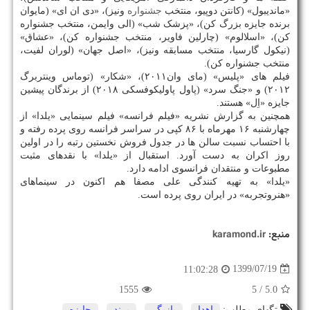
«ماندیبول» (کانتن دوپیو، منتخب
جشنواره
ونیز)، «دی ان ای» (مایوان
برنده جایزه بزرگ کن)، «پزشک شب» (الی وایمن، منتخب جشنواره
کن)، «اسلالوم» (چارلین فاویر، منتخب جشنواره کن)، «عشاق»
(نیکول گارسیا، منتخب مسابقه ونیز)، «اصل جهان» (لوران لفیت،
منتخب جشنواره کن).
فیلم های «پلیس» (مای وان۲۰۱۱)، «شکار» (توماس وینتربرگ
۲۰۱۲) و «جنگ سرد» (پاول پاولیکوفسکی ۲۰۱۸) از برندگان پیشین
جایزه «اِل» هستند.
همچنین به گزارش نشریه «فیلم فرانسه» فیلم سینمایی «یلدا» از
چهارشنبه ۱۶ مهرماه با ۸۶ کپی در سراسر فرانسه روی پرده رفته و
با احتساب نسبت سالن ها در جدول فروش نخستین رتبه را در اولین
روز اکران به دست آورد. استقبال از «یلدا» با نقدهای مثبت
مطبوعات و منتقدان فرانسوی ادامه دارد.
«یلدا» به تهیه کنندگی علی مصفا هم اکنون در سینماهای
«هنروتجربه» در ایران روی پرده است.
منبع:
karamond.ir
1399/07/19
11:02:28
1555
/ 5
5.0
تگهای مطلب:
اهدا
,
بازیگر
,
برند
,
جایزه