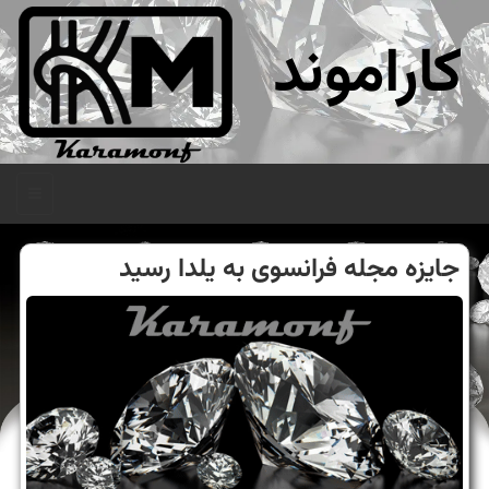
کاراموند
منو
جایزه مجله فرانسوی به یلدا رسید