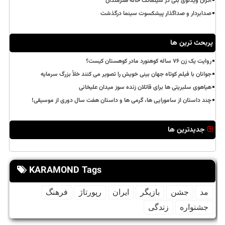
اکران ویدئوی بنی در سینماتک خانه هنرمندان
صدابردار و صداگذار پیشکسوت سینما درگذشت
پربحث ترین ها
روایت یک زن ۷۶ ساله کوهنورد مادر کوهستان کیست؟
جوانان با فیلم کوتاه جهان بینی خویش را تصویر می کنند خلأ بزرگ سرمایه
هیاهوی سلبریتی ها برای قاتلان زنده سوز میدان علیخانی
چند داستان از سامورایی ها، گرمی ها و داستان هفت سال دوری از موسیقی!
جدیدترین ها
KARAMOND Tags
مد
جشن
بازیگر
ایران
رپورتاژ
فرهنگ
جشنواره
زندگی