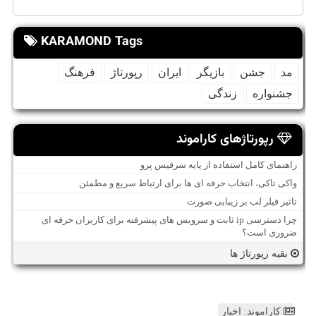
KARAMOND Tags
مد
جشن
بازیگر
ایران
رپورتاژ
فرهنگ
جشنواره
زندگی
رپورتاژهای کاراموند
راهنمای کامل استفاده از پایه سرفیس پرو
واکی تاکی، انتخاب حرفه ای ها برای ارتباط سریع و مطمئن
تاثیر فیلر لب بر زیبایی صورت
چرا دسترسی ip ثابت و سرویس های پیشرفته برای کاربران حرفه ای
ضروری است؟
بقیه رپورتاژ ها
کاراموند: اخبار