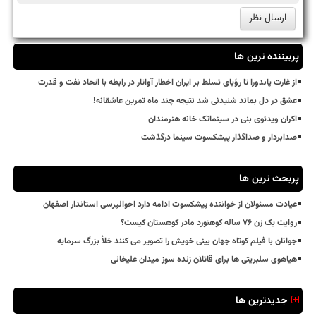
پربیننده ترین ها
از غارت پاندورا تا رؤیای تسلط بر ایران اخطار آواتار در رابطه با اتحاد نفت و قدرت
عشق در دل بماند شنیدنی شد نتیجه چند ماه تمرین عاشقانه!
اکران ویدئوی بنی در سینماتک خانه هنرمندان
صدابردار و صداگذار پیشکسوت سینما درگذشت
پربحث ترین ها
عیادت مسئولان از خواننده پیشکسوت ادامه دارد احوالپرسی استاندار اصفهان
روایت یک زن ۷۶ ساله کوهنورد مادر کوهستان کیست؟
جوانان با فیلم کوتاه جهان بینی خویش را تصویر می کنند خلأ بزرگ سرمایه
هیاهوی سلبریتی ها برای قاتلان زنده سوز میدان علیخانی
جدیدترین ها