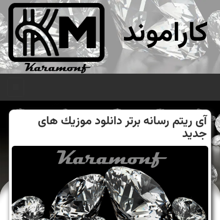
کاراموند
منو
آی ریتم رسانه برتر دانلود موزیك های
جدید