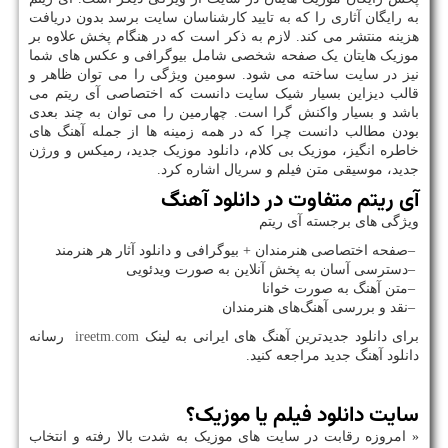
به رایگان آثاری را که به تایید کارشناسان سایت برسد بدون دریافت
هزینه منتشر می کند. لازم به ذکر است که در هنگام پخش علاوه بر
موزیک هایتان یک صفحه شخصی شامل بیوگرافی و عکس های شما
نیز در سایت ساخته می شود. سومین ویژگی را می توان ظاهر و
قالب دیزاین بسیار شیک سایت دانست که اختصاصی آی ریتم می
باشد و بسیار واکنش گرا است. چهارمین را می توان به چند بعدی
بودن مطالب دانست چرا که در همه زمینه ها از جمله آهنگ های
خاطره انگیز، موزیک بی کلام، دانلود موزیک جدید، رمیکس و ورژن
جدید، موسیقی متن فیلم و سریال اشاره کرد.
آی ریتم متفاوت در دانلود آهنگ
ویژگی های برجسته آی ریتم
–
صفحه اختصاصی هنرمندان + بیوگرافی و دانلود آثار هر هنرمند
–
دسترسی آسان به پخش آنلاین به صورت ویدئویی
–
متن آهنگ به صورت خوانا
–
نقد و بررسی آهنگ‌های هنرمندان
برای دانلود جدیدترین آهنگ های ایرانی به لینک
ireetm.com
رسانه
دانلود آهنگ جدید مراجعه کنید.
سایت دانلود فیلم یا موزیک؟
« امروزه رقابت در سایت های موزیک به شدت بالا رفته و انتخاب