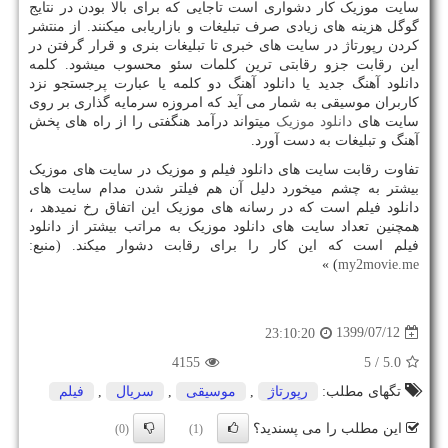
سایت موزیک کار دشواری است تاجایی که برای بالا بودن در نتایج
گوگل هزینه های زیادی صرف تبلیغات و بازاریابی میکنند. از منتشر
کردن رپورتاژ در سایت های خبری تا تبلیغات بنری و قرار گرفتن در
این رقابت جزو رقابتی ترین کلمات سئو محسوب میشود. کلمه
دانلود آهنگ جدید یا دانلود آهنگ دو کلمه یا عبارت پرجستجو نزد
کاربران موسیقی به شمار می آید که امروزه سرمایه گذاری بر روی
سایت های
دانلود موزیک
میتواند درآمد هنگفتی را از راه های پخش
آهنگ و تبلیغات به دست آورد.
تفاوت رقابت سایت های دانلود فیلم و موزیک در سایت های موزیک
بیشتر به چشم میخورد دلیل آن هم فیلتر شدن مدام سایت های
دانلود فیلم است که در رسانه های موزیک این اتفاق رخ نمیدهد ،
همچنین تعداد سایت های دانلود موزیک به مراتب بیشتر از دانلود
فیلم است که این کار را برای رقابت دشوار میکند. (منبع:
) »
my2movie.me
1399/07/12
23:10:20
4155
/ 5
5.0
تگهای مطلب:
رپورتاژ
,
موسیقی
,
سریال
,
فیلم
این مطلب را می پسندید؟
(0)
(1)