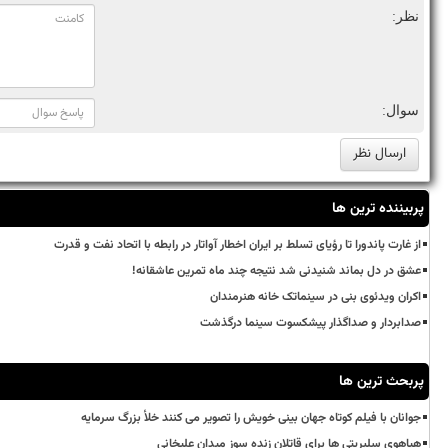
نظر:
سوال:
پربیننده ترین ها
از غارت پاندورا تا رؤیای تسلط بر ایران اخطار آواتار در رابطه با اتحاد نفت و قدرت
عشق در دل بماند شنیدنی شد نتیجه چند ماه تمرین عاشقانه!
اکران ویدئوی بنی در سینماتک خانه هنرمندان
صدابردار و صداگذار پیشکسوت سینما درگذشت
پربحث ترین ها
جوانان با فیلم کوتاه جهان بینی خویش را تصویر می کنند خلأ بزرگ سرمایه
هیاهوی سلبریتی ها برای قاتلان زنده سوز میدان علیخانی