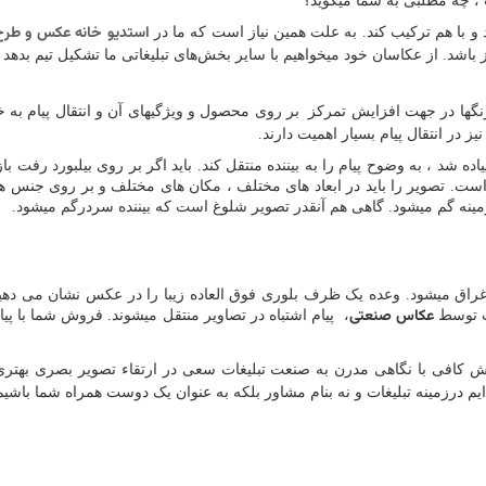
 ، چه مطلبی به شما میگوید؟
استدیو خانه عکس و طرح
و با هم ترکیب کند. به علت همین نیاز است که ما در
ز باشد. از عکاسان خود میخواهیم با سایر بخش‌های تبلیغاتی ما تشکیل تیم بدهد
نگها در جهت افزایش تمرکز بر روی محصول و ویژگیهای آن و انتقال پیام به 
در انتقال پیام بسیار اهمیت دارند.
پیاده شد ، به وضوح پیام را به بیننده منتقل کند. باید اگر بر روی بیلبورد رفت
ز است. تصویر را باید در ابعاد های مختلف ، مکان های مختلف و بر روی جن
زمینه گم میشود. گاهی هم آنقدر تصویر شلوغ است که بیننده سردرگم میشود.
راق میشود. وعده یک ظرف بلوری فوق العاده زیبا را در عکس نشان می دهید
عکاس صنعتی
ست توسط
، پیام اشتباه در تصاویر منتقل میشوند. فروش شما با پیا
نش کافی با نگاهی مدرن به صنعت تبلیغات سعی در ارتقاء تصویر بصری بهتری ا
یم درزمینه تبلیغات و نه بنام مشاور بلکه به عنوان یک دوست همراه شما باشیم