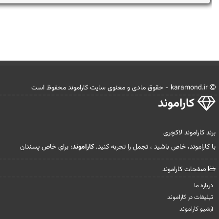
karamond.ir - حقوق مادی و معنوی سایت كاراموند محفوظ است
كاراموند
برند کاراموند لاکچری
با کاراموند، خاص باشید ، تجمل را تجربه کنید.
کاراموند
: برای خاص پسندان
صفحات كاراموند
درباره ما
تبلیغات در كاراموند
آرشیو كاراموند