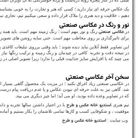
مبلی که در کنار پنجره روبه دریاست و پرده خوشرنگی به آن آویزان است
یک عکاس حرفه ای نیاز دارید ؛ کسی که هنر و تجارت را به خوبی بشناسد 
دهیم ، خلاقیت و دید هنری را ملاک قرار داده و سعی میکنیم تیم، تجاری نی
نور و رنگ در عکاسی صنعتی
عکاسی صنعتی
در
رنگ و نور مهم است ؛ رنگ زمینه مهم است. باید همه ر
برای تاثیرگذاری بر روی مخاطب مهم است. حتی سایه روشن های تصویر نیز 
این تصاویر فقط آنلاین نباید دیده شوند ؛ باید وقتی برروی تبلیغات کاغذی 
در نتیجه دقت و تجربه کافی در چیدمان و رنگ زمینه و ترکیب رنگها نیا
می چیند که با افزایش سایز جذابیت قبلی را ندارد؛ زیرا تصویر اصلی در 
سخن آخر عکاسی صنعتی
در عکاسی صنعتی زیاد اغراق نکنید ؛ در مزیت یک محصول گاهی بسیار اغ
شد. گاهی نیز به علت حرفه ای نبودن عکاس و یا عدم دریافت پیام در
که در تصاویر وعده داده بودید، او می آید؛ اما چیز دیگری می بیند.
استدیو خانه عکس و طرح
تیم هنری
با در اختیار داشتن سالها تجربه و دا
موفقیت ، و شکوفایی کسب و کارها تمامی تلاشمان را بکار بستیم و آماده‌ا
استدیو خانه عکس و طرح
وب سایت
: