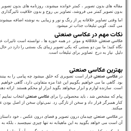
مقاله های بدون تصویر ، کمتر خوانده میشوند، روزنامه های بدون تصویر
بدون تصویر کمتر می فروشد، تصاویر بی روح و بدون خلاقیت تاثیرگذاری چن
اما وقتی تصاویر خلاقانه پر از رنگ و نور و زیبایی به نوشته اضافه میشون
می کنند، گویی تبلیغات جذاب تر میشود.
نکات مهم در عکاسی صنعتی
عکاسی صنعتی خلاقانه
و موثر در همه حوزه ها ، توانسته است تاثیرات عمیق
نگاه کنید؛ ما بین دو بستنی که یکی تصویر زیبای یک بستنی را دارد در ح
دلیل نیاز به درج تصاویر برای تبلیغات است.
بهترین عکاسی صنعتی
عکاسی صنعتی
در
قرار است تصویری که خلق میشود چه پیامی را به بینند
بود. گاهی ما می خواهیم بگوییم این غذا مزه متفاوتی دارد، گاهی خواهی
است. سازنده لوازم و ابزار میخواهد بگوید ابزار او محکم هستند. ارائ
عکاسی صنعتی
پیام که مشخص شد ، باید محصولی را برای
انتخاب نماییم ک
کنار همبرگر قرار داد و سخن از تازگی زد. نمی‌توان سخن از اصل بودن
میکنند.
عکاسی صنعتی
در
چیدمان درون تصویر و فضای درون عکس ، خود داستان دیگ
آن است می خواهد بگویید به این ماهیتابه نه تنها چیزی نمیچسبد ، بلکه 