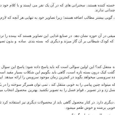
 خسته کننده هستند، سخنرانی های که در آن یک نفر می ایستد و با کلام خود 
دانی ندارند.
د، گویی بیشتر مطالب اضافه هستند؛ زیرا تصاویر خود به تنهایی هر آنچه که لازم
ی در آن حوزه نشان دهد. در صنایع غذایی این تصاویر هستند که بیننده را ترغیب
ال که کودک شیطانی بر آن گاز میزند و دیگری که بسته بندی ساده و بدون تصو
ه منتقل کند؟ این اولین سوالی است که باید پاسخ داده شود؛ پاسخ این سو
م گفت کیک درون بسته تازه است، گاهی باید بگوییم این شکلات بسیار مفید است
ه دهنده سرویسی میخواهد بگوید در کمترین زمان موجود سرویس را ارائه میدهد
ه میتواند چنین پیامی را به خوبی منتقل کند ، نمی توان همبرگر سوخته را در یک
 عسل زد و در تصویر ، قوام عسل را به تصویر نکشید. بهترین محصول انتخاب 
ری دارد. در کنار محصول گاهی باید از محصولات دیگری نیز استفاده کرد تا پ
به خوبی برشته و خوش طعم میشود.