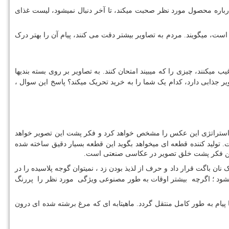
درباره محصول مورد نظر صحبت میکند، تا آخر دنبال نمیشود، لیست غذای
 است، میگویند. مردم به تصاویر بیشتر دقت می کنند، پیام آن را بهتر درک
 میکنند، چیزی را که میبیند امتحان کنند. به تصاویر بر روی بسته بندیها
یر جذابی دارد، کدام یک شما را به خرید تحریک میکند؟ پاسخ این سوال ،
ال استراتژی این عکس را مشخص خواهد کرد و فکر پشت این تصویر خواهد
. تولید کننده قطعه ای میخواهد بگوید این قطعه بسیار دقیق ساخته شده
. این فکر پشت خلق تصویر در عکاسی صنعتی است.
 نان باگت قرار داد و حرف از لذیذ بودن زد ، نمیتوان گوجه پلاسیده را در
میشود ؛ اگرچه بیشتر اوقات به طور مصنوعی ویژگی مورد نظر را پررنگ
یام به طور کامل منتقل گردد. ماهیتابه ای که مرغ برشته شده ای درون