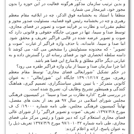
و بدین ترتیب سازمان مذکور هرگونه فعالیت در این حوزه را بدون
مجوز خود، غیرمجاز می شمارد.
منطقا با استناد به بخشنامه فوق‏ الذکر، چه در ابلاغیه مقام معظم
رهبری و چه در بخشنامه رئیس قوه قضاییه، مسئولیت صدور مجوز و
تنظیم مقررات و نظارت بر فرآیند صوت و تصویر در فضای مجازی،
توسط صدا و سیما، تنها در صورتی جایگاه حقوقی و قانونی دارد که
صوت و تصویر عرضه شده در قالبی فراگیر تعریف و محقق شود.
اما صدا و سیما، عامدانه، با حذف واژه فراگیر از عبارت "صوت و
تصویر" - که محدوده مسئولیتش را مشخص می‏ کند- می‏ کوشد تا
دامنه سلطه انحصاری خود بر فضای رسانه ‏ای را گسترش داده و به
عبارتی دیگر حاکم مطلق و بلامنازع این فضا هم باشد.
اما چرا سازمان صدا و سیما از بیان واژه فراگیر طفره می‏ رود؟
در حکم تشکیل "شورایعالی فضای مجازی" توسط مقام معظم
رهبری، مورخ ۱۳۹۰/۱۲/۱۷ جایگاه این "شورایعالی" - به عنوان
کانونی متمرکز - با تبیین نقش سیاستگزاری، تصمیم‏ گیری، هماهنگ
کنندگی و همینطور تشریح وظایف آن، تصریح شده است.
در بررسی طرح "اداره نظارت بر صدا و سیما" در کمیسیون فرهنگی
مجلس شورای اسلامی در سال ۹۷ هم بعد از بحث های مفصل،
نهایتاً کمیسیون فرهنگی مجلس، طی نامه شماره ۱۹۰۰۰‏/ ک ف
مورخ ۸‏/۳‏/۱۳۹۷، تعریف "صوت و تصویر فراگیر" را از شورای عالی
فضای مجازی استعلام کرد که دبیر شورا و رئیس مرکز ملی فضای
مجازی، طی نامه شماره ۱۰۱۰۳۲‏/۹۷ مورخ ۹‏/۳‏/۱۳۹۷ تعریف ذیل را
به عنوان پاسخ، ارائه و اعلام کردند: