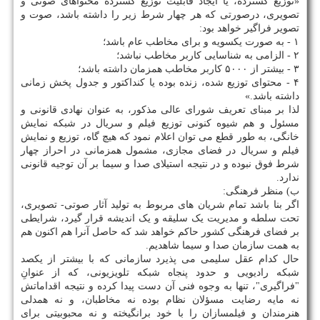
«توزیع گسترده، یا ایجاد قابلیت توزیع گسترده محتواهای صوتی و
تصویری، درصورتی که هر چهار شرط زیر را داشته باشد، صوت و
تصویر فراگیر خواهد بود:
۱ - به صورت یکسویه و برای مخاطب عام باشد؛
۲ - الزامی به شناسایی کاربر مخاطب نباشد؛
۳ - بیشتر از ۵۰۰۰ کاربر مخاطب همزمان داشته باشد؛
۴ - محتوای توزیع شده، زنده بوده یا کنداکتور و جدول پخش زمانی
داشته باشد.»
لذا بر مبنای تعریف شورای عالی مذکور، به عنوان نهادی قانونی و
مسئول و هم شیوه کنونی توزیع فیلم و سریال در شبکه نمایش
خانگی، به طور قطع می‏ توان اعلام نمود که هیچ گاه، توزیع و نمایش
فیلم و سریال در فضای مجازی، مشمول همزمانی در احراز چهار
شرط فوق نبوده و در نتیجه استیلای صدا و سیما بر آن توجیه قانونی
ندارد.
ب) منظر فرهنگی:
اگر بنا باشد تمام شریان های مربوط به تولید آثار صوتی- تصویری،
تحت سلطه و مدیریت یک سلیقه و یک اندیشه قرار گیرد، شرایطی
بر فضای فرهنگی کشور حاکم خواهد شد که حاصل آنرا هم اکنون هم
به همت سازمان صدا و سیما شاهدیم.
حال کدام عقل سلیمی می پذیرد سازمانی که با بیشتر از یکصد
شبکه رادیویی و حدود پنجاه شبکه تلویزیونی، که از عنوانِ
"فراگیری"، تنها به وجوه فنی آن دست پیدا کرده و نتیجه اقداماتش
نه مایه رضایت مسؤلان نظام بوده نه مخاطبان، و نه همدلی
هنرمندان و فیلمسازان را با خود برانگیخته و نه محبوبیتی برای