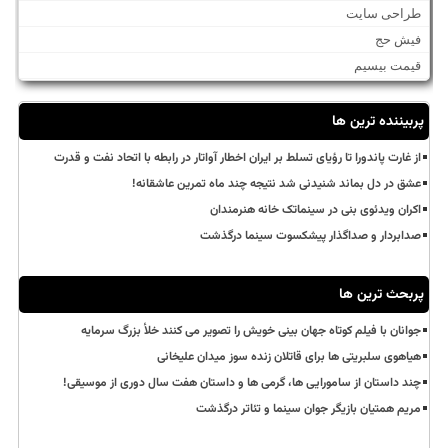
طراحی سایت
فیش حج
قیمت بیسیم
پربیننده ترین ها
از غارت پاندورا تا رؤیای تسلط بر ایران اخطار آواتار در رابطه با اتحاد نفت و قدرت
عشق در دل بماند شنیدنی شد نتیجه چند ماه تمرین عاشقانه!
اکران ویدئوی بنی در سینماتک خانه هنرمندان
صدابردار و صداگذار پیشکسوت سینما درگذشت
پربحث ترین ها
جوانان با فیلم کوتاه جهان بینی خویش را تصویر می کنند خلأ بزرگ سرمایه
هیاهوی سلبریتی ها برای قاتلان زنده سوز میدان علیخانی
چند داستان از سامورایی ها، گرمی ها و داستان هفت سال دوری از موسیقی!
مریم همتیان بازیگر جوان سینما و تئاتر درگذشت