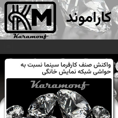
کاراموند
منو
واكنش صنف كارفرما سینما نسبت به
حواشی شبكه نمایش خانگی