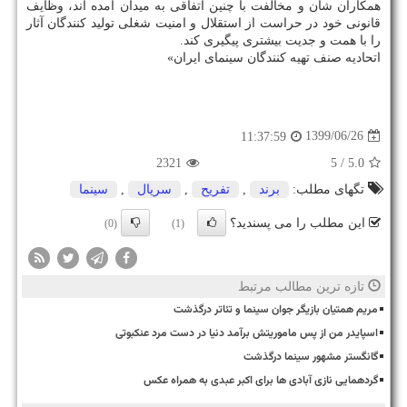
همکاران شان و مخالفت با چنین اتفاقی به میدان آمده اند، وظایف
قانونی خود در حراست از استقلال و امنیت شغلی تولید کنندگان آثار
را با همت و جدیت بیشتری پیگیری کند.
اتحادیه صنف تهیه کنندگان سینمای ایران»
1399/06/26
11:37:59
2321
/ 5
5.0
تگهای مطلب:
برند
,
تفریح
,
سریال
,
سینما
این مطلب را می پسندید؟
(0)
(1)
تازه ترین مطالب مرتبط
مریم همتیان بازیگر جوان سینما و تئاتر درگذشت
اسپایدر من از پس ماموریتش برآمد دنیا در دست مرد عنکبوتی
گانگستر مشهور سینما درگذشت
گردهمایی نازی آبادی ها برای اکبر عبدی به همراه عکس