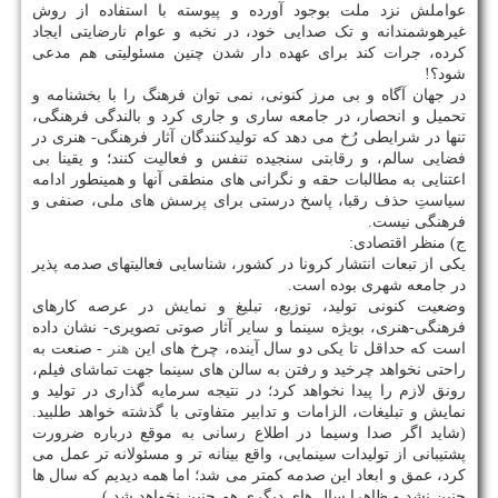
عواملش نزد ملت بوجود آورده و پیوسته با استفاده از روش
غیرهوشمندانه و تک صدایی خود، در نخبه و عوام نارضایتی ایجاد
کرده، جرات کند برای عهده دار شدن چنین مسئولیتی هم مدعی
شود؟!
در جهان آگاه و بی مرز کنونی، نمی توان فرهنگ را با بخشنامه و
تحمیل و انحصار، در جامعه ساری و جاری کرد و بالندگی فرهنگی،
تنها در شرایطی رُخ می ‏دهد که تولیدکنندگان آثار فرهنگی- هنری در
فضایی سالم، و رقابتی سنجیده تنفس و فعالیت کنند؛ و یقینا بی
اعتنایی به مطالبات حقه و نگرانی های منطقی آنها و همینطور ادامه
سیاستِ حذف رقبا، پاسخ درستی برای پرسش های ملی، صنفی و
فرهنگی نیست.
ج) منظر اقتصادی:
یکی از تبعات انتشار کرونا در کشور، شناسایی فعالیتهای صدمه پذیر
در جامعه شهری بوده است.
وضعیت کنونی تولید، توزیع، تبلیغ و نمایش در عرصه کارهای
فرهنگی-هنری، بویژه سینما و سایر آثار صوتی تصویری- نشان داده
است که حداقل تا یکی دو سال آینده، چرخ های این
هنر
- صنعت به
راحتی نخواهد چرخید و رفتن به سالن های سینما جهت تماشای فیلم،
رونق لازم را پیدا نخواهد کرد؛ در نتیجه سرمایه گذاری در تولید و
نمایش و تبلیغات، الزامات و تدابیر متفاوتی با گذشته خواهد طلبید.
(شاید اگر صدا وسیما در اطلاع رسانی به موقع درباره ضرورت
پشتیبانی از تولیدات سینمایی، واقع بینانه تر و مسئولانه تر عمل می
کرد، عمق و ابعاد این صدمه کمتر می شد؛ اما همه دیدیم که سال ها
چنین نشد و ظاهرا سال های دیگری هم چنین نخواهد شد.)