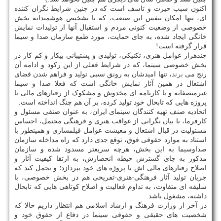
اکنون سبب حیرت و تاسف است که در چنین شرایط نگران کننده
ای، تنها امکان تنفس این صنعت، که با تشخیص هوشمندانه بخش
خصوصی از وضعیت کنونی مردم و استقبال آنها از تولیدات نمایش
خانگی ایجاد شده، به جای حمایت، مورد طمع سازمان صدا و سیما
قرار گرفته است!
چندهزار عوامل هنری، تکنیکی، تولیدی و پشتیبانی بیکار و کم کار در
بخش خصوصی سینما، که در شرایط فعلی از این رکود و ادامه آن
رنج می
برند
، تنها امیدشان به رونق نسبی تولید و فراهم شدن فضای
اشتغال در همین آثار نمایش خانگی است که فعلا صدا و سیما
غیرمنصفانه و با کارنامه ای مخدوش و مشکوک از رفتارهای مالی با
پروژه هایی که تابحال خود تولید کرده، بر آن هم چنگ انداخته است.
اتحادیه صنف تهیه کنندگان سینمای ایران، به عنوان صنفی مسئول و
کارفرما، با بیان نگرانی از عواقب هنری و فرهنگی محتمل، احساس
مسئولیت در قبال اشتغال و معیشت عوامل فیلمسازی و همینطور با
استناد به موارد حقوقی فوق، توقع جدی دارد که راه مداخله سازمان
صداوسیما به این بخش، هرچه سریعتر مسدود شده و سازمان
مذکور به جای گسترش حیطه انحصارش، به ارتقا کیفیت آثار و
اصلاح رفتارهای مالی اش با پروژه های خود بپردازد؛ و تحمل کند که
جریان تولید آثار فرهنگی-هنری-تفریحی هم در بخش خصوصی، با
سلیقه ای متفاوت، به تداوم فعالیت و اصلاح کوتاهی هایی که تابحال
داشته، مشغول باشد.
در آخر از وزارت فرهنگ و ارشاد اسلامی هم انتظار داریم حالا که
شخصیت های حقیقی و حقوقی سینما در دفاع از حقوق خود و