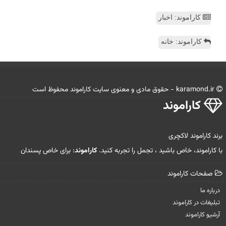
کاراموند: اخبار
کاراموند: خانه
karamond.ir - حقوق مادی و معنوی سایت كاراموند محفوظ است
كاراموند
برند کاراموند لاکچری
با کاراموند، خاص باشید ، تجمل را تجربه کنید.
کاراموند
: برای خاص پسندان
صفحات كاراموند
درباره ما
تبلیغات در كاراموند
آرشیو كاراموند