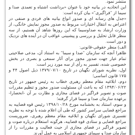
منتشر نمود.
این اتحادیه در بیانیه خود با عنوان «برداشت اشتباه و تعمدی صدا و
سیما از "فراگیری"» بیان کرده است:
«جدل های رسانه ‏ای و صدور انواع بیانیه ‏های فردی و صنفی در
اعتراض به انتقال اختیارات مربوط به صدور مجوز نمایش خانگی، از
وزارت ارشاد به صداوسیما که این روزها شاهد آن هستیم، از سه
منظر قابل تحلیل و بررسی و پیشبینی عواقب آن در آینده های نزدیک
و دور است.
الف) منظر حقوقی-قانونی:
ظاهرا آنچه که سازمان "صدا و سیما" به استناد آن، مدعی صلاحیتی
تمام عیار جهت صدور مجوز برای آثار سمعی و بصری در بخش
خصوصی شده، تفسیر به رأی از سه مورد زیر است:
اول، نظریه شورای نگهبان در تاریخ ۱۳۷۹/۰۷/۱۰ ذیل اصول ۴۴ و
۱۷۵ قانون اساسی؛
دوم، ابلاغیه مقام معظم رهبری خطاب به رئیس جمهور در تاریخ
۱۳۹۴/۰۶/۲۲ که به باعث آن مسئولیت صدور مجوز و تنظیم مقررات
صوت و تصویر فراگیر در فضای مجازی و نظارت بر آن -انحصارا-
برعهده سازمان صدا و سیما قرار گرفته؛
و سوم، استناد به بخشنامه مورخ ۱۳۹۸/۱۰/۲۸ رئیس قوه قضاییه به
مراجع قضایی سراسر کشور که طی آن اعلام شده با توجه به نظریه
تفسیری شورای نگهبان و ابلاغیه مقام معظم رهبری، ضروریست
مراجع قضایی و ستادی قوه قضاییه، هرگونه استعلام درباره صوت و
تصویر فراگیر در فضای مجازی از حیث فعالیت و مقررات را از
سازمان صدا و سیمای جمهوری اسلامی به عمل آورند.