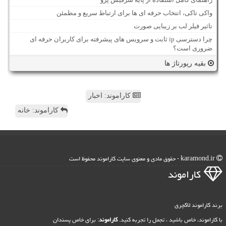
واکی تاکی، انتخاب حرفه ای ها برای ارتباط سریع و مطمئن
تاثیر فیلر لب بر زیبایی صورت
چرا دسترسی ip ثابت و سرویس های پیشرفته برای کاربران حرفه ای
ضروری است؟
بقیه رپورتاژ ها
کاراموند: اخبار
کاراموند: خانه
karamond.ir - حقوق مادی و معنوی سایت كاراموند محفوظ است
كاراموند
برند کاراموند لاکچری
با کاراموند، خاص باشید ، تجمل را تجربه کنید.
کاراموند
: برای خاص پسندان