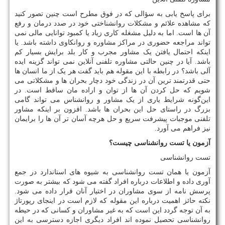
برای پاسخ یابی به سؤالی که در فوق مطرح است چنین تصور کنید
که مشاهده علائم و مشکلات روانشناختی خود در صدد درمان و رفع
آن ها است. اما به دلیل مشغله کاری زیاد یا کمبود توانایی مالی نمی
تواند مراجعه حضوری در مراکز مشاوره و روانکاوی داشته باشد. یا
اینکه احتمال یافتن یک مشاور مجرب و کار بلد برایش بسیار کم
باشد. آیا در چنین حالتی مشاوره تلفنی آنلاین نمی تواند گزینه ایده
آلی باشد؟ در رابطه با این مقوله هم باید گفت هر یک از ما انسان ها
حتی قدرتمند ترین آن در زندگی خود دچار بحران ها و مشکلاتی می
شویم که حل کردن آن ها از توان و اراده مان ساقط است. در
این‌گونه شرایط یاری از یک مشاور و روانشناس می تواند گامی
بزرگ در راستای حل این بحران ها باشد. افزون بر اینکه مشاور
تلفنی موجبات پیشرفت سریع و حل هرچه آسان تر آن ها را برایمان
نیز فراهم می آورد.
آزمون یا تست روانشناسی چیست؟
تست روانشناسی
آزمون یا همان تست روانشناسی به شیوه های استاندارد در جمع
آوری داده و اطلاعات درباره افراد گفته می شود که بیشتر به صورت
پرسش نامه از سوی مشاوران در اختیار آنان قرار داده می شود.
نکته حائز اهمیت درباره این مقوله که لازم است در اینجای رپورتاژ
به آن توجه گردد این است که به غیر مشاوران و کسانی که در حیطه
روانشناسی تحصیل نموده اند افراد دیگری اجازه دسترسی به این