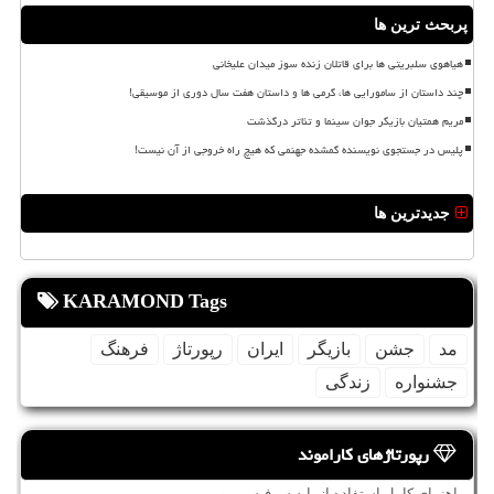
پربحث ترین ها
هیاهوی سلبریتی ها برای قاتلان زنده سوز میدان علیخانی
چند داستان از سامورایی ها، گرمی ها و داستان هفت سال دوری از موسیقی!
مریم همتیان بازیگر جوان سینما و تئاتر درگذشت
پلیس در جستجوی نویسنده گمشده جهنمی که هیچ راه خروجی از آن نیست!
جدیدترین ها
KARAMOND Tags
مد
جشن
بازیگر
ایران
رپورتاژ
فرهنگ
جشنواره
زندگی
رپورتاژهای کاراموند
راهنمای کامل استفاده از پایه سرفیس پرو