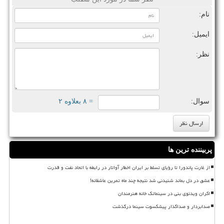
نام:
ایمیل:
نظر:
سوال:
= ۸ بعلاوه ۲
پربیننده ترین ها
از غارت پاندورا تا رؤیای تسلط بر ایران اخطار آواتار در رابطه با اتحاد نفت و قدرت
عشق در دل بماند شنیدنی شد نتیجه چند ماه تمرین عاشقانه!
اکران ویدئوی بنی در سینماتک خانه هنرمندان
صدابردار و صداگذار پیشکسوت سینما درگذشت