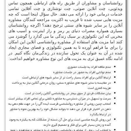
روانشناسان و مشاوران از طریق راه های ارتباطی همچون تماس
ویدئویی، چت آنلاین صوتی، چت نوشتاری و چت آفلاین تمامی
خدمات درمانی خود را ارائه می دهند. حال سؤال اینجا است که چه
مزیت هایی سبب شده تا قریب به اکثریت مراجعه کنندگان مشاوره
آنلاین را بر سایر شیوه های سنتی ترجیح دهند؟ اگرچه روانشناسان
بسیاری همواره مضرات دنیای پر رمز و راز اینترنت و آسیب های
مخربی که این تکنولوژی بر سبک زندگی ما می گذارد را گوشزد می
کنند اما مزیت های استفاده از مشاوره روانشناسی آنلاین این امکان
را برای ما فراهم آورده تا به همین تکنولوژی و فضای مجازی ایجاد
شده در آن به عنوان یک تحول سازنده در زندگی‌مان نگاه کنیم. در
ادامه نگاه عمیق تری به مزیت های این نوع مشاوره خواهیم انداخت:
عدم علاقه افراد به جلسات حضوری
عدم توانایی افراد به حضور در جلسات مشاوره
ارتباط آنلاین برای افراد بسیار راحت تر از سایر شیوه های ارتباطی است
در مقایسه با سایر شیوه های مشاوره سنتی، روان درمانی آنلاین نیاز به پرداخت
هزینه کمتری است
بیان مشکلات فردی از سوی بیمار در روانشناسی آنلاین راحت تر است
سرعت و تسهیل در میزان دسترسی به مشاوره تلفنی برای تمامی افراد بیشتر است
انتخاب چنین روشی از مشاوره روانشناسی فرصت ایده آلی را در جهت نظم دهی به
ذهن در اختیار فرد قرار می دهد تا بتواند مشکل خود را به بهترین نحوه با مشاور
در ارتباط بگذارد
این روش گزینه مناسبی است برای حل آن دسته از مشکلات که به یکباره به وجود
آمده و زمان بسیار کمی برای فکر و تصمیم گیری دارند
با انتخاب این روش از مشاوره روانشناسی تحقیق درباره مشاور و مشاهده رزومه