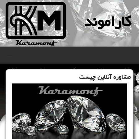
كاراموند
منو
مشاوره آنلاین چیست