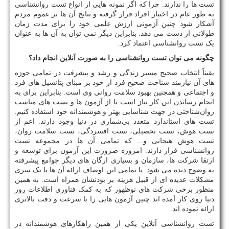
تست ها را ندارند. چرا که اگر نمونه هایی از انواع تست روانشناسی
به طور عام در اختیار افراد قرار گرفته و نتایج آن ها بر عموم مردم
آشکار شود چنین آزمونی ارزش علمی خود را برای مدت زمان
طولانی از دست می دهد. بنابراین دیگر نمی توان به آن ها به عنوان
یک تست روانشناسی اعتماد کرد.
چگونه می توان تست روانشناسی را به صورت آنلاین انجام داد؟
یقیناً انتخاب صحیح مسیر زندگی و رشد و پیشرفت در تمامی حوزه
های آن نیازمند شناخت صحیح فرد از خود بر مبنای پتانسیل های فرد
و اجتماعی و همچنین بهبود سلامت روانی وی است. بنابراین برای به
انجام رساندن این کار نیاز است تا از آزمون ها و تست های مناسب
روان‌شناختی در جهت شناسایی بهتر و هوشمندانه خود استفاده کنیم.
تست های استاندارد متعدد بی‌شماری در دنیا وجود دارند. اعم از
تست هوش، تست تحصیلی، تست افسردگی، تست سلامت روان،
تست هوش هیجانی و... که تمامی آن ها در مجموعه تست
روانشناسی قرار دارند. امروزه ضرورت این آزمون برای توسعه و
ارتقا شرکت ها، سازمان و بسیاری ارگان های دیگر جوامع پیشرفته
به وضوح دیده می شود. با تمامی این اوصاف ارائه آن ها با یک سری
مشکلات عدیده ای از قبیل هزینه بر بودنشان همراه است. به همین
منظور برخی شرکت های نوظهور که به کمک فناوری اطلاعات روز
دنیا روی کار آمده اند چنین آزمون هایی را با سرعت و دقت بالاتری
ارائه نموده اند.
تست روانشناسی آنلاین یکی از همین راهکارهای هوشمندانه در