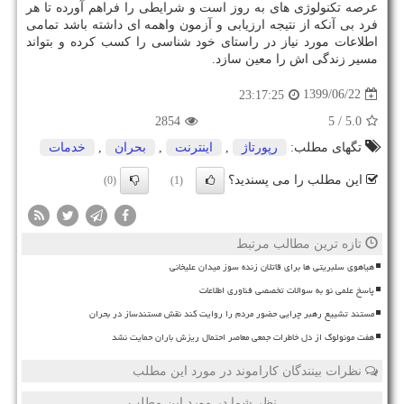
عرصه تکنولوژی های به روز است و شرایطی را فراهم آورده تا هر
فرد بی آنکه از نتیجه ارزیابی و آزمون واهمه ای داشته باشد تمامی
اطلاعات مورد نیاز در راستای خود شناسی را کسب کرده و بتواند
مسیر زندگی اش را معین سازد.
1399/06/22
23:17:25
2854
/ 5
5.0
تگهای مطلب:
رپورتاژ
,
اینترنت
,
بحران
,
خدمات
این مطلب را می پسندید؟
(0)
(1)
تازه ترین مطالب مرتبط
هیاهوی سلبریتی ها برای قاتلان زنده سوز میدان علیخانی
پاسخ علمی نو به سوالات تخصصی فناوری اطلاعات
مستند تشییع رهبر چرایی حضور مردم را روایت کند نقش مستندساز در بحران
هفت مونولوگ از دل خاطرات جمعی معاصر احتمال ریزش باران حمایت نشد
نظرات بینندگان کاراموند در مورد این مطلب
نظر شما در مورد این مطلب