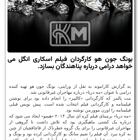
بونگ جون هو كارگردان فیلم اسكاری انگل می
خواهد درامی درباره پناهندگان بسازد.
به گزارش کاراموند به نقل از ورایتی، بونگ جون هو تهیه کننده
درامی با عنوان «مه دریا» درباره مهاجران غیرقانونی شد.
مت پالمر که کارگردانی «کالیبر» را انجام داده بود برای نوشتن
فیلمنامه و کارگردانی فیلم انتخاب شده است. پیش نویس قبلی
فیلمنامه را اورن موورمن نوشته بود.
«مه دریا» برمبنای فیلم کره ای سال ۲۰۱۴ «هیمو» ایجاد می شود که
درباره یک کشتی ماهیگیری بود که تلاش داشت تا گروهی از
مهاجران غیرقانونی را برای یک گروه خطرناک از قاچاقچیان از چین
به کره ببرد. آن فیلم را شیم سانگ بو کارگردانی کرده بود و بونگ و
شیم نویسنده فیلمنامه اش بودند. فیلم آنها از یک ماجرای واقعی