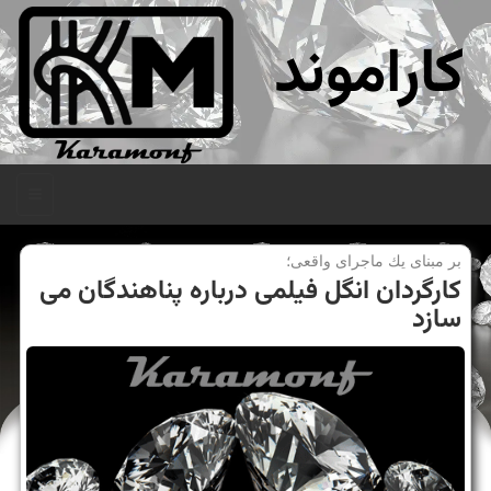
کاراموند
منو
بر مبنای یك ماجرای واقعی؛
كارگردان انگل فیلمی درباره پناهندگان می
سازد