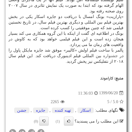
الهام گرفته بود که ابتدا به صورت یک نمایش تئاتری در سال ۲۰۰۷
روی صحنه رفته بود.
«پارازیت» بونگ امسال با دریافت دو جایزه اسکار یکی در بخش
بهترین فیلم بین المللی و دیگری بهترین فیلم سال، در تاریخ نخستین
فیلمی شد که چنین موفقیتی را کسب کرده است.
بونگ در اطلاعیه ای گفت از اینکه با این گروه همکاری می کند بسیار
هیجان زده است و این فیلم فیلمی خواهد بود که به کاوش در
واقعیت های زمان ما می پردازد.
پالمر با ساخت فیلم اولش «کالیبر» موفق شد جایزه مایکل پاول را
در
جشنواره
بین المللی فیلم ادینبورگ دریافت کند. این فیلم سال
۲۰۱۸ از نتفلیکس نیز پخش گردید.
منبع:
كاراموند
1399/06/20
11:36:03
2265
/ 5
5.0
تگهای مطلب:
اسكار
,
تهیه كننده
,
جایزه
,
جشن
این مطلب را می پسندید؟
(0)
(1)