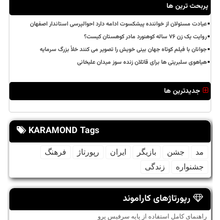
پربحث ترین ها
عیادت مسئولان از خواننده پیشکسوت ادامه دارد احوالپرسی استاندار اصفهان
روایت یک زن ۷۶ ساله کوهنورد مادر کوهستان کیست؟
جوانان با فیلم کوتاه جهان بینی خویش را تصویر می کنند خلأ بزرگ سرمایه
هیاهوی سلبریتی ها برای قاتلان زنده سوز میدان علیخانی
جدیدترین ها
KARAMOND Tags
مد
جشن
بازیگر
ایران
رپورتاژ
فرهنگ
جشنواره
زندگی
رپورتاژهای کاراموند
راهنمای کامل استفاده از پایه سرفیس پرو