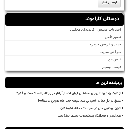
دوستان کاراموند
انتخابات مجلس ، کاندیدای مجلس
تعمیر تلفن
خرید و فروش خودرو
طراحی سایت
فیش حج
قیمت بیسیم
پربیننده ترین ها
از غارت پاندورا تا رؤیای تسلط بر ایران اخطار آواتار در رابطه با اتحاد نفت و قدرت
عشق در دل بماند شنیدنی شد نتیجه چند ماه تمرین عاشقانه!
اکران ویدئوی بنی در سینماتک خانه هنرمندان
صدابردار و صداگذار پیشکسوت سینما درگذشت