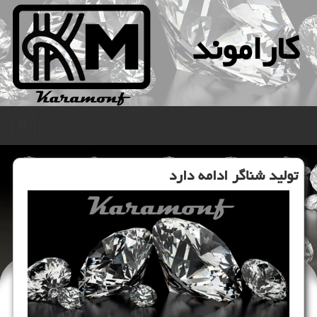
كاراموند
منو
تولید شناگر ادامه دارد