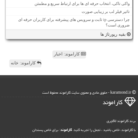
واکی تاکی، انتخاب حرفه ای ها برای ارتباط سریع و مطمئن
تاثیر فیلر لب بر زیبایی صورت
چرا دسترسی ip ثابت و سرویس های پیشرفته برای کاربران حرفه ای
ضروری است؟
بقیه رپورتاژ ها
کاراموند: اخبار
کاراموند: خانه
karamond.ir - حقوق مادی و معنوی سایت كاراموند محفوظ است
كاراموند
برند کاراموند لاکچری
با کاراموند، خاص باشید ، تجمل را تجربه کنید.
کاراموند
: برای خاص پسندان