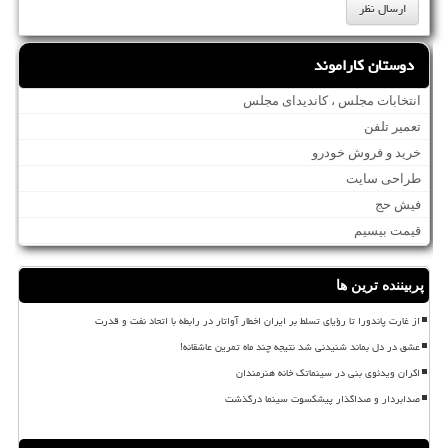
دوستان کاراموند
انتخابات مجلس ، کاندیدای مجلس
تعمیر تلفن
خرید و فروش خودرو
طراحی سایت
فیش حج
قیمت بیسیم
پربیننده ترین ها
از غارت پاندورا تا رؤیای تسلط بر ایران اخطار آواتار در رابطه با اتحاد نفت و قدرت
عشق در دل بماند شنیدنی شد نتیجه چند ماه تمرین عاشقانه!
اکران ویدئوی بنی در سینماتک خانه هنرمندان
صدابردار و صداگذار پیشکسوت سینما درگذشت