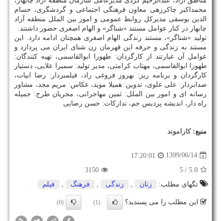
مناطق آزاد، عبدالرحیم کردی مدیرعامل سازمان منطقه آزاد چابهار،
محمداکبر چاکرزهی معاون فرهنگی اجتماعی و گردشگری، حسام
الدین یوسفی مدیرکل روابط عمومی و امور بین الملل منطقه آزاد
چابهار در کنار عوامل مستند «شناگر» و الهام اصغری حضور داشتند.
تولید «شناگر»، مستند زندگی الهام اصغری همچنان ادامه دارد. این
مستند به زندگی و حرفه این قهرمان زن شنای ایران می پردازد و
عوامل آن عبارتند از کارگردان: طهورا ابوالقاسمی، تهیه کنندگان:
طهورا ابوالقاسمی، مهتاب کرامتی، مدیر تولید: سمیرا علایی، دستیار
کارگردان و برنامه ریز: بهروز فروغی راد، فیلمبردار: رضا ابیات،
صدابردار: علی علوی، تدوین: همیلا موید، عکاس: مریم مجد، مشاور
رسانه ای و امور بین الملل: ثمین مهاجرانی، مجریان طرح: جمیله
راه دار، اندیشه پردیس جم، تدارکات: حسن رضایی
منبع:
كاراموند
1399/06/14
17:20:01
3150
/ 5
5.0
تگهای مطلب:
زنان
,
زندگی
,
فرهنگ
,
فیلم
این مطلب را می پسندید؟
(0)
(1)