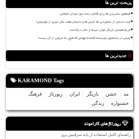
پربحث ترین ها
هیاهوی سلبریتی ها برای قاتلان زنده سوز میدان علیخانی
چند داستان از سامورایی ها، گرمی ها و داستان هفت سال دوری از موسیقی!
مریم همتیان بازیگر جوان سینما و تئاتر درگذشت
پلیس در جستجوی نویسنده گمشده جهنمی که هیچ راه خروجی از آن نیست!
جدیدترین ها
KARAMOND Tags
مد
جشن
بازیگر
ایران
رپورتاژ
فرهنگ
جشنواره
زندگی
رپورتاژهای کاراموند
راهنمای کامل استفاده از پایه سرفیس پرو