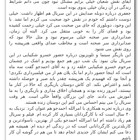
ایفای نقش شعبان خیلی برایم مشکل نبود چون می دانم شرایط
زندگی در آن زمان خیلی بدوی بوده است.
جعفری درباره دوبله صدایش در این سریال هم اظهار داشت: خیلی
دوست داشتم که خودم در نقش خود صحبت می کردم اما نشد. با
این وجود، دوبلوری که جای من صحبت می کرد خیلی زحمت کشیده
بود و فضای کار را به خوبی منتقل می کرد. البته آن زمان،
صدابرداری سر صحنه خیلی مرسوم نبود و مثل حالا نبود که
صدابرداری سر صحنه است و مخاطب صدای واقعی هنرپیشه را
روی نقش می شنود.
این بازیگر سینما و تلویزیون درباره حضور خسرو شکیبایی در این
سریال بیان نمود: یک شب دور هم جمع بودیم و اشک در چشمان
مرحوم خسرو شکیبایی حلقه زد و به آقای احمدجو گفت سه ماه
است که اینجا حضور دارم اما یک پلان هم از من فیلمبرداری نکردی!
و آنجا بود که فهمیدم یک هنرپیشه چقدر باید صبر و حوصله داشته
باشد و اعتراض نکند. ای کاش دوستان بازیگری که حالا در کنار ما
نیستند، امروز زنده بودند و همچنان اخلاق مداری و بازیگری را به ما
آموزش می دادند. جای این بزرگان واقعاً خالی است. هر وقت
سریال را می بینم احساس می کنم این دوستان زنده هستند.
وی درباره تجربه همکاری با امرالله احمدجو هم عنوان کرد: نزدیک به
۴۰ سال است که با کارگردانان بسیاری کار کرده ام. فیلم و سریال
هم زیاد داشته ام اما امرالله احمدجو یکی از بهترین، باسوادترین و
کاربلدترین کارگردانانی است که در زندگی ام دیده ام. همیشه هم
دعا می کنم ایشان کار جدیدی انجام دهد تا من هم در گوشه آن کار
باشم.