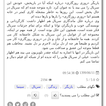
بازیگر «روزی روزگاری» درباره اینکه آیا در بازپخش، خودش این
سریال را می بیند یا نه عنوان کرد: تازه متوجه شده ام که سریال در
حال پخش است. این روزها به خاطر مشغله کاری کمتر در خانه
هستم اما «روزی روزگاری» را بارها و بارها دیده ام.
وی درباره علل ماندگاری سریال هم اظهار داشت: کارگردانی و
نویسندگی خوب و بازیگران توانا و اینکه برای تمام جزئیات سریال
فکر شده است، همچون این علل بوده است. از همه مهم تر اینکه،
مجموعه ای از عوامل در این سریال به شکل عاشقانه کار می
کردند. همه ما عاشقانه و از جان و دل در «روزی روزگاری» کار می
کردیم و طبیعتاً هر چه از دل برآید، لاجرم بر دل نشیند. مخاطب هم
قطعا متوجه این عشق و صداقت می شود.
این بازیگر در انتها با اشاره به اینکه چقدر تلویزیون می بیند هم اظهار
داشت: خیلی از سریال هایی را که ندیده ام از شبکه آی فیلم دنبال و
تماشا می کنم.
1399/06/11
09:54:38
2194
/ 5
5.0
تگهای مطلب:
بازیگر
,
زندگی
,
سریال
,
سینما
این مطلب را می پسندید؟
(0)
(1)