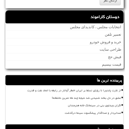
دوستان کاراموند
انتخابات مجلس ، کاندیدای مجلس
تعمیر تلفن
خرید و فروش خودرو
طراحی سایت
فیش حج
قیمت بیسیم
پربیننده ترین ها
از غارت پاندورا تا رؤیای تسلط بر ایران اخطار آواتار در رابطه با اتحاد نفت و قدرت
عشق در دل بماند شنیدنی شد نتیجه چند ماه تمرین عاشقانه!
اکران ویدئوی بنی در سینماتک خانه هنرمندان
صدابردار و صداگذار پیشکسوت سینما درگذشت