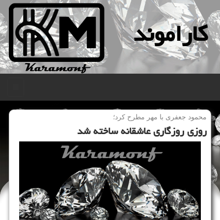
كاراموند
منو
محمود جعفری با مهر مطرح كرد؛
روزی روزگاری عاشقانه ساخته شد