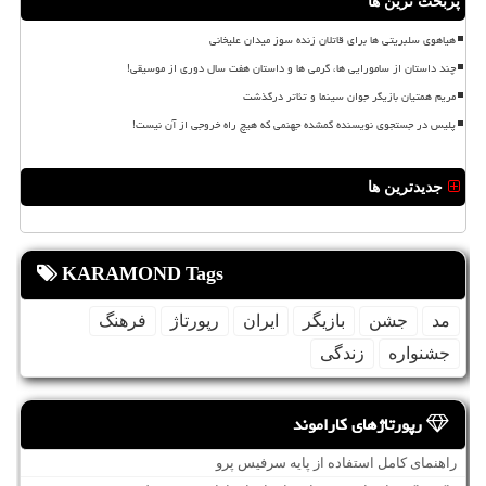
پربحث ترین ها
هیاهوی سلبریتی ها برای قاتلان زنده سوز میدان علیخانی
چند داستان از سامورایی ها، گرمی ها و داستان هفت سال دوری از موسیقی!
مریم همتیان بازیگر جوان سینما و تئاتر درگذشت
پلیس در جستجوی نویسنده گمشده جهنمی که هیچ راه خروجی از آن نیست!
جدیدترین ها
KARAMOND Tags
مد
جشن
بازیگر
ایران
رپورتاژ
فرهنگ
جشنواره
زندگی
رپورتاژهای کاراموند
راهنمای کامل استفاده از پایه سرفیس پرو