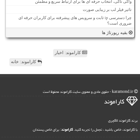
واکی تاکی، انتخاب حرفه ای ها برای ارتباط سریع و مطمئن
تاثیر فیلر لب بر زیبایی صورت
چرا دسترسی ip ثابت و سرویس های پیشرفته برای کاربران حرفه ای
ضروری است؟
بقیه رپورتاژ ها
کاراموند: اخبار
کاراموند: خانه
karamond.ir - حقوق مادی و معنوی سایت كاراموند محفوظ است
كاراموند
برند کاراموند لاکچری
با کاراموند، خاص باشید ، تجمل را تجربه کنید.
کاراموند
: برای خاص پسندان