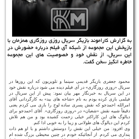
به گزارش كاراموند بازیگر سریال روزی روزگاری همزمان با
بازپخش این مجموعه از شبكه آی فیلم درباره حضورش در
این سریال، از نقش خود و خصوصیت های این مجموعه
خاطره انگیز سخن گفت.
محمود جعفری بازیگر قدیمی سینما و تلویزیون که این روزها در
سریال «روزی روزگاری» در آی فیلم دیده می شود درباره نقش خود
در این سریال به خبرنگار مهر بیان نمود: پیش از این سریال در
فیلمی بازی کرده بودم به نام «شاخه های بید» به کارگردانی آقای
امرالله احمدجو که نقش پسری ساده لوح را بازی می کردم یعنی
دقیقاً شبیه نقش «شعبان» در «روزی روزگاری». آقای احمدجو برای
دیالوگ های این کاراکتر خیلی زحمت کشیده بود و من هم تلاش
کردم این دیالوگ های طولانی و زیبا را به خوبی ادا کنم.
وی افزود: من خیلی این نقش را دوستش داشتم و با او هم ذات
پنداری می کردم. از آنجائیکه خودم در چنین محیطی بزرگ شده ام