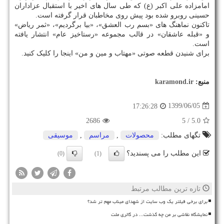
امامزاده علی اکبر (ع) که طی سال های اخیر با استقبال عزاداران
حسینی روبرو شده بود پیش روی مخاطبان قرار گرفته است.
تاکنون نماهنگ های «بسم رب العشق»، «بیا برگردیم»، «ثمر ریاض»
و «قبله عاشقان» در قالب مجموعه «رستاخیز عام» انتشار یافته
است.
برای شنیدن قطعه صوتی «مهتاب و مین و من» اینجا را کلیک کنید.
منبع:
karamond.ir
1399/06/05
17:26:28
2686
/ 5
5.0
تگهای مطلب:
محصولات
,
مراسم
,
موسیقی
این مطلب را می پسندید؟
(0)
(1)
تازه ترین مطالب مرتبط
برای برخی فیلتر یک وب سایت از شهدای میناب مهم تر شد؟
نمایشگاه نقاشی بر من چه گذشت... در گالری ملت