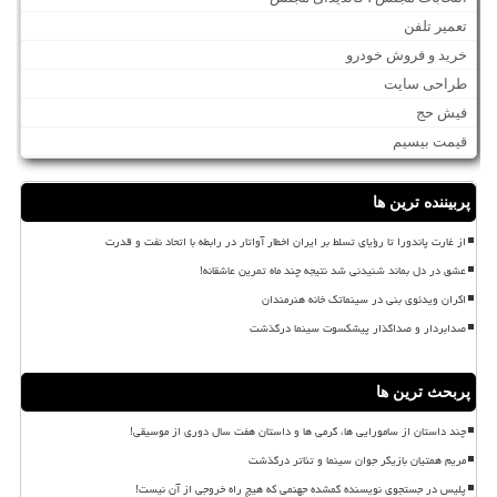
تعمیر تلفن
خرید و فروش خودرو
طراحی سایت
فیش حج
قیمت بیسیم
پربیننده ترین ها
از غارت پاندورا تا رؤیای تسلط بر ایران اخطار آواتار در رابطه با اتحاد نفت و قدرت
عشق در دل بماند شنیدنی شد نتیجه چند ماه تمرین عاشقانه!
اکران ویدئوی بنی در سینماتک خانه هنرمندان
صدابردار و صداگذار پیشکسوت سینما درگذشت
پربحث ترین ها
چند داستان از سامورایی ها، گرمی ها و داستان هفت سال دوری از موسیقی!
مریم همتیان بازیگر جوان سینما و تئاتر درگذشت
پلیس در جستجوی نویسنده گمشده جهنمی که هیچ راه خروجی از آن نیست!