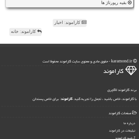
بقیه رپورتاژ ها
کاراموند: اخبار
کاراموند: خانه
karamond.ir - حقوق مادی و معنوی سایت كاراموند محفوظ است
كاراموند
برند کاراموند لاکچری
با کاراموند، خاص باشید ، تجمل را تجربه کنید.
کاراموند
: برای خاص پسندان
صفحات كاراموند
درباره ما
تبلیغات در كاراموند
آرشیو كاراموند