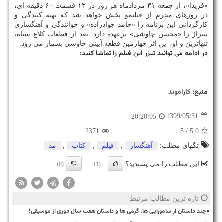
«فریدا»، از جمعه ۳۱ مردادماه هر روز در ۱۳ قسمت ۶۰ دقیقه ‏ای،
در روزهای محرم از فیلیمو پخش خواهد شد که تهیه کنندگی و
کارگردانی این برنامه را «حامد جوادزاده» و خوانندگی و آهنگسازی
تیتراژ را «محسن چاوشی» برعهده دارد. بعد از قطعات کلاغ سیاه،
تنهاترین و او، این اثر چهارمین قطعه آیینی چاوشی بشمار می رود.
در ادامه می توانید تیزر این فیلم را تماشا کنید:
منبع:
كاراموند
1399/05/31
20:20:05
2371
/ 5
5.0
تگهای مطلب:
آهنگساز
,
فیلم
,
كتاب
,
مد
این مطلب را می پسندید؟
(0)
(1)
تازه ترین مطالب مرتبط
چند داستان از سامورایی ها، گرمی ها و داستان هفت سال دوری از موسیقی!