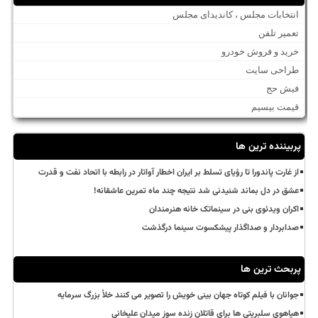
انتخابات مجلس ، کاندیدای مجلس
تعمیر تلفن
خرید و فروش خودرو
طراحی سایت
فیش حج
قیمت بیسیم
پربیننده ترین ها
از غارت پاندورا تا رؤیای تسلط بر ایران اخطار آواتار در رابطه با اتحاد نفت و قدرت
عشق در دل بماند شنیدنی شد نتیجه چند ماه تمرین عاشقانه!
اکران ویدئوی بنی در سینماتک خانه هنرمندان
صدابردار و صداگذار پیشکسوت سینما درگذشت
پربحث ترین ها
جوانان با فیلم کوتاه جهان بینی خویش را تصویر می کنند خلأ بزرگ سرمایه
هیاهوی سلبریتی ها برای قاتلان زنده سوز میدان علیخانی