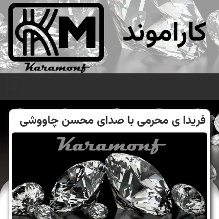
کاراموند
منو
فریدا ی محرمی با صدای محسن چاووشی