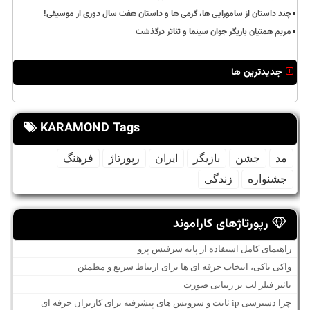
چند داستان از سامورایی ها، گرمی ها و داستان هفت سال دوری از موسیقی!
مریم همتیان بازیگر جوان سینما و تئاتر درگذشت
جدیدترین ها
KARAMOND Tags
مد
جشن
بازیگر
ایران
رپورتاژ
فرهنگ
جشنواره
زندگی
رپورتاژهای کاراموند
راهنمای کامل استفاده از پایه سرفیس پرو
واکی تاکی، انتخاب حرفه ای ها برای ارتباط سریع و مطمئن
تاثیر فیلر لب بر زیبایی صورت
چرا دسترسی ip ثابت و سرویس های پیشرفته برای کاربران حرفه ای