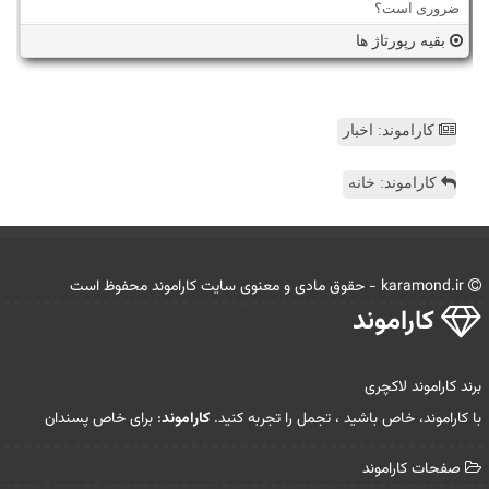
ضروری است؟
بقیه رپورتاژ ها
کاراموند: اخبار
کاراموند: خانه
karamond.ir - حقوق مادی و معنوی سایت كاراموند محفوظ است
كاراموند
برند کاراموند لاکچری
با کاراموند، خاص باشید ، تجمل را تجربه کنید.
کاراموند
: برای خاص پسندان
صفحات كاراموند