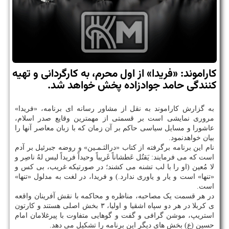
كاراموند: «فریدا» از اول محرم، به كارگردانی و تهیه
كنندگی حامد جوادزاده پخش خواهد شد.
به گزارش کاراموند به نقل از مشاور رسانه ای برنامه، «فریدا»
مروری نمایشی است بر قسمتی از مهم‏ترین وقایع صدر اسلام،
عاشورا و مسایل سیاسی حاکم بر آن زمان که با زبان معاصر آنها را
بیان خواهدنمود.
نام این برنامه برگرفته از کتاب «درالثـمـین» و روضه جبرئیل بر آدم
است که می‏ فرمایند: یَقتُل عَطشاناً غَریباً وحیداً فریداً لیس لهُ ناصِر و
لا مُعین (او را با لب تشنه می کشند؛ در صورتیکه غریب، بی‏ کس و
«تنها» است و یار و یاوری ندارد.) و فریدا، در لغت به مدلول «تنها»
است.
در هر قسمت یک مصاحبه، مناظره و محاکمه با نقش آفرینان واقعه
ی کربلا در هر دو سپاه اشقیا و اولیا، ۳ بخش اصلی هستند و کارتون
استریپ، موشن گرافی و گفت و گوهایی متفاوت با پیرغلامان امام
حسین (ع) بخش ‏های دیگر این برنامه را تشکیل می‏ دهد.