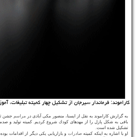
كاراموند: فرماندار سیرجان از تشكیل چهار كمیته تبلیغات، آمو
به گزارش كاراموند به نقل از ایسنا، منصور مكی آبادی در
مراسم
جشن ثبت جهانی گلیم
بافی به شكل پازل را از مهدهای كودك شروع كردیم. كمیته تولید و صدم
تشكیل شده است.
او با اشاره به اینكه كمیته
صادرات
و بازاریابی یكی دیگر از اقدامات بوده ا