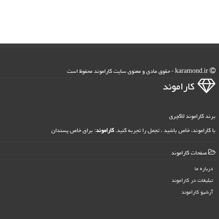
karamond.ir - حقوق مادی و معنوی سایت كاراموند محفوظ است
كاراموند
برند کاراموند لاکچری
با کاراموند، خاص باشید ، تجمل را تجربه کنید.
کاراموند
: برای خاص پسندان
صفحات كاراموند
درباره ما
تبلیغات در كاراموند
آرشیو كاراموند