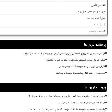
تعمیر تلفن
خرید و فروش خودرو
طراحی سایت
فیش حج
قیمت بیسیم
پربیننده ترین ها
از غارت پاندورا تا رؤیای تسلط بر ایران اخطار آواتار در رابطه با اتحاد نفت و قدرت
عشق در دل بماند شنیدنی شد نتیجه چند ماه تمرین عاشقانه!
اکران ویدئوی بنی در سینماتک خانه هنرمندان
صدابردار و صداگذار پیشکسوت سینما درگذشت
پربحث ترین ها
چند داستان از سامورایی ها، گرمی ها و داستان هفت سال دوری از موسیقی!
مریم همتیان بازیگر جوان سینما و تئاتر درگذشت
پلیس در جستجوی نویسنده گمشده جهنمی که هیچ راه خروجی از آن نیست!