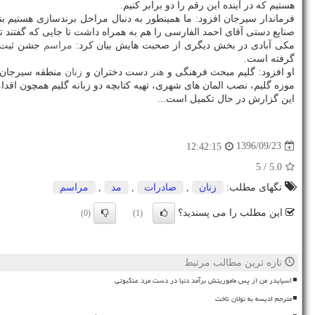
هستیم كه در آینده این رقم را دو برابر كنیم.
فرماندار سیرجان افزود: ما همینطور به دنبال مراحل برندسازی هستیم ب
صنایع دستی آقای احمد الفارسی را هم به همراه داشت تا جایی كه گفتند تا
مكی آبادی در بخش دیگری از صحبت هایش بیان كرد:
مراسم
جشن ثبت ج
گرفته است.
او افزود: گلیم مبحث فرهنگی و
هنر
دست دختران و
زنان
منطقه سیرجان و
موزه گلیم، نصب المان های شهری، تهیه كتابچه دو زبانه گلیم همچون اقدا
این گزارش در حال تكمیل است...
1396/09/23
12:42:15
/ 5
5.0
تگهای مطلب:
زنان
,
صادرات
,
مد
,
مراسم
این مطلب را می پسندید؟
(0)
(1)
تازه ترین مطالب مرتبط
اسپایدر من از پس ماموریتش برآمد دنیا در دست مرد عنکبوتی
مترجم ادیسه به نولان تاخت