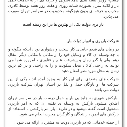
چسپ، روش بسته بندی کاملا اصولی و حرفه ای. ارائه خدمات حمل
بار و اثاثیه منزل بصورت شبانه روزی و هفت روز هفته توسط کادری
مجرب و حرفه ای بدون هیچگونه محدودیت در سراسر تهران صورت
می پذیرد.
بار بری دولت یکی از بهترین ها در این زمینه است
شرکت
باربری
و
اتوبار
دولت بار
در زمان های قدیم جابجای کار سخت و دشواری بود ، اینکه چگونه و
با چه وسیله ای کالا و وسایل خود را از مکانی با مکانی دیگر انتقال
دهم. ولی با گذر زمان و پیشرفت علم و فناوری ، امروزه شما می
توانید به راحتی کالا ، محل سکونت و را به راحتی و در کم ترین
زمان به محل مورد نظر انتقال دهید.
شرکت های متعددی برای این کار به وجود آمده اند ، یکی از این
شرکت ها و ناوگان حمل و نقل در استان تهران شرکت باربری
دولت می باشد.
بارکش شهری
به جابجایی بار و حمل درست بار در سراسر تهران
اطلاق میشود. بارکش به وسیله ی نقلیه ای که به امر باربری
مشغول است گفته میشود و در ظریف بار امر بارکشی با استفاده از
بارکش های ایمن ، رانندگان و کارگران مجرب انجام می شود.
از جمله خدماتی که در باربری دولت به مشتریان ارائه می شود :