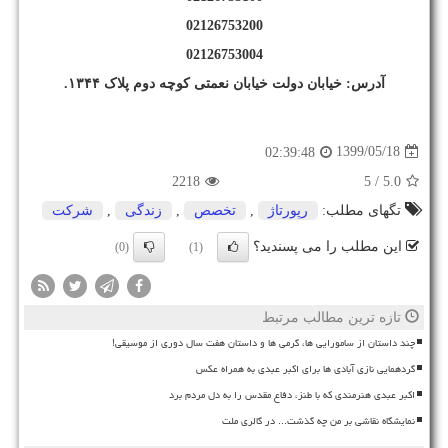
02126753200
02126753004
آدرس: خیابان دولت خیابان نعمتی کوچه دوم پلاک ۱۳۴۴.
1399/05/18
02:39:48
2218
/ 5
5.0
تگهای مطلب:
رپورتاژ
,
تخصص
,
زندگی
,
شركت
این مطلب را می پسندید؟
(0)
(1)
تازه ترین مطالب مرتبط
چند داستان از سامورایی ها، گرمی ها و داستان هفت سال دوری از موسیقی!
گردهمایی نازی آبادی ها برای اکبر عبدی به همراه عکس
اکبر عبدی هنرمندی که با طنز، دفاع مقدس را به دل مردم برد
نمایشگاه نقاشی بر من چه گذشت... در گالری ملت