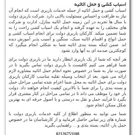
اسباب کشی و حمل اثاثیه
اسباب کشی و حمل اثاثیه از جمله خدمات باربری است که انجام آن
نیاز به ظرافت و احساس مسئولیت بالایی دارد. شرکت باربری دولت
با سال ها تجربه در این زمینه حمل اثاثیه منازل، ادارت و شرکت
های مختلف را به عهده گرفته و انجام یک اسباب کشی راحت را به
شما تضمین میکند. کارکنان باربری دولت برای انجام اسباب کشی و
حمل انواع و اقسام اثاثیه سبک، سنگین و آسیب پذیر آموزش دیده
اند. ضمن اینکه بسته بندی اثاثیه شما به شکلی انجام میگیرد که
کوچکترین صدمه ای به آنها وارد نشود.
هر آنچه که شما از یک باربری انتظار دارید ما در باربری دولت برای
شما فراهم می کنیم کافیست با باربری دولت تماس بگیرید تا در
صورت نیاز به شما در خصوص نحوه انجام حمل اثاثیه مشاوره لازم
ارائه می شود. بعد از انتخاب وسیله نقلیه مناسب کارکنان باربری
دولت برای حمل اثاثیه به محل شما اعزام شده تمامی مراحل حمل
و بسته بندی را برای شما با بالاترین کیفیت انجام خواهند داد. دولت
بار خود را موظف می داند تا در تمامی مراحل در کنار مشتری قرار
بگیرد تا فرآیند حمل و نقل به درستی و با اصول حرفه ای به بهترین
شکل ممکن انجام شود.
شما می توانید به منظور اطلاع از کلیه خدمات باربری دولت با
شماره های زیر تماس حاصل فرمایید و از کارشناسان ما در خصوص
حمل بار، اثاثیه، بسته بندی و ... راهنمایی بگیرید
02126753100