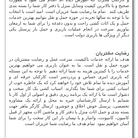
صحیح و با بالاترین کیفیت وسایل منزل یا دفتر کار شما را بسته بندی
ظریف کنند . تمام ما رضایت شما عزیزان است. امید است با انتخاب
ما با توجه به سالها تجربه در حوزه حمل و نقل بتوانیم بهترین خدمات
حمل و یک اثاث کشی راحت و بدون دغدغه را برای شما به ارمغان
بیاوریم. سرعت در انجام عملیات باربری و حمل بار پرسنل یکی
دیگر از ویژگی ها باربری دولت است..
رضایت مشتریان
هدف ما ارائه خدمات باکیفیت، سرعت عمل و رضایت مشتریان در
حوزه حمل و نقل است. ما به عنوان باربری می خواهیم بهترین
خدمات را با کمترین هزینه به شما ارائه دهیم. با توجه به این مسئله
که باربری امری حساس و پردردسر است کارکنان حرفه ای و
آموزش دیده ما تمام تلاش خود را خواهند کرد که یک خاطره خوب از
اسباب کشی برای شما بجا بگذارند. اسباب کشی یک کار سخت و
دشوار است ما با ارائه یک برنامه ریزی دقیق و اصولی از اول کار با
شمایم با ارسال کارشناسان خبره به محل و ارائه یک مشاوره
تخصصی، پرسنل خوش اخلاق و خوشرو، ارسال کارگر ماهر جهت
بسته بندی و حمل اثاث منزل یا دفتر کار و ماشین آلات مجهز از قبیل
کامیون، کامیونت، وانتبار و یا نیسان بار این کار سخت را برای شما
آسان خواهیم نمود. تمام هدف ما رضایت شما عزیزان است.