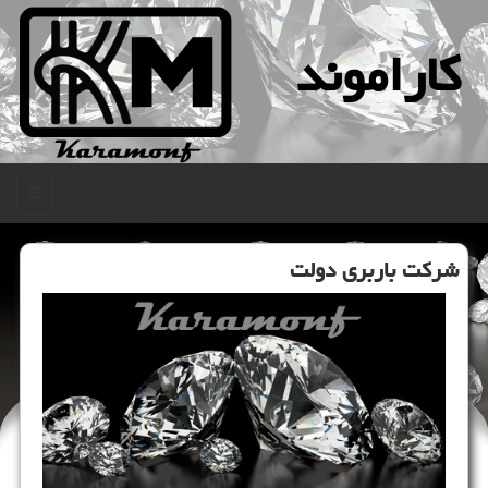
كاراموند
منو
شركت باربری دولت