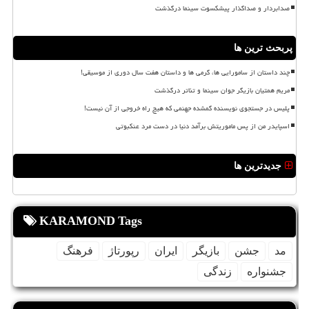
صدابردار و صداگذار پیشکسوت سینما درگذشت
پربحث ترین ها
چند داستان از سامورایی ها، گرمی ها و داستان هفت سال دوری از موسیقی!
مریم همتیان بازیگر جوان سینما و تئاتر درگذشت
پلیس در جستجوی نویسنده گمشده جهنمی که هیچ راه خروجی از آن نیست!
اسپایدر من از پس ماموریتش برآمد دنیا در دست مرد عنکبوتی
جدیدترین ها
KARAMOND Tags
مد
جشن
بازیگر
ایران
رپورتاژ
فرهنگ
جشنواره
زندگی