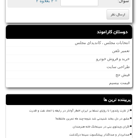
سوال:
= ۳ بعلاوه ۲
دوستان کاراموند
انتخابات مجلس ، کاندیدای مجلس
تعمیر تلفن
خرید و فروش خودرو
طراحی سایت
فیش حج
قیمت بیسیم
پربیننده ترین ها
از غارت پاندورا تا رؤیای تسلط بر ایران اخطار آواتار در رابطه با اتحاد نفت و قدرت
عشق در دل بماند شنیدنی شد نتیجه چند ماه تمرین عاشقانه!
اکران ویدئوی بنی در سینماتک خانه هنرمندان
صدابردار و صداگذار پیشکسوت سینما درگذشت