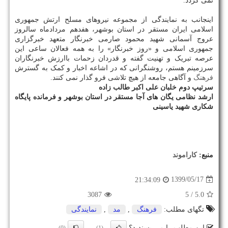
نمی گردد.
اینجانب به نمایندگی از مجموعه نیروهای مسلح ارتش جمهوری
اسلامی ایران مستقر در استان بوشهر، هفدهم مردادماه سالروز
عروج آسمانی شهید محمود صارمی خبرنگار متعهد خبرگزاری
جمهوری اسلامی و «روز خبرنگار» را به همه فعالان ساعی این
عرصه تبریک و تهنیت گفته و قدردان زحمات باارزش خبرنگاران
سرزمینم هستم، روشنگرانی که در اشاعه اخبار و کمک به گسترش
فرهنگ
و آگاهی جامعه از هیچ تلاشی فرو گذار نمی کنند.
سرتیپ دوم خلبان علی اکبر طالب زاده
ارشد نظامی یگان های آجا مستقر در استان بوشهر و فرمانده پایگاه
شکاری شهید یاسینی
منبع:
كاراموند
1399/05/17
21:34:09
3087
/ 5
5.0
تگهای مطلب:
فرهنگ
,
مد
,
نمایندگی
این مطلب را می پسندید؟