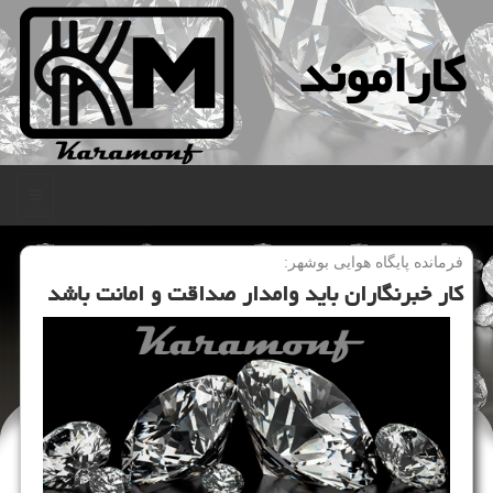
كاراموند
منو
فرمانده پایگاه هوایی بوشهر:
كار خبرنگاران باید وامدار صداقت و امانت باشد