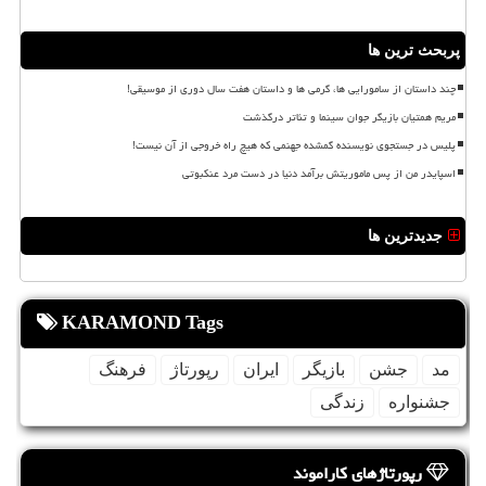
پربحث ترین ها
چند داستان از سامورایی ها، گرمی ها و داستان هفت سال دوری از موسیقی!
مریم همتیان بازیگر جوان سینما و تئاتر درگذشت
پلیس در جستجوی نویسنده گمشده جهنمی که هیچ راه خروجی از آن نیست!
اسپایدر من از پس ماموریتش برآمد دنیا در دست مرد عنکبوتی
جدیدترین ها
KARAMOND Tags
مد
جشن
بازیگر
ایران
رپورتاژ
فرهنگ
جشنواره
زندگی
رپورتاژهای کاراموند