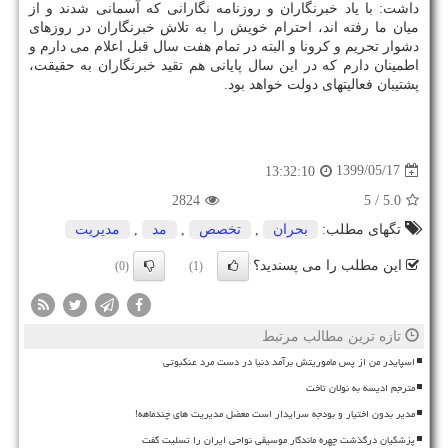
داشت: با یاد خبرنگاران و روزنامه نگارانی که آسمانی شدند و از
میان ما رفته اند، احترام خویش را به تلاش خبرنگاران در روزهای
دشوار تحریم و کرونا و البته در تمام هفت سال قبل اعلام می دارم و
اطمینان دارم که در این سال پایانی هم تقید خبرنگاران به حقیقت،
پشتیبان فعالیتهای دولت خواهد بود.
1399/05/17
13:32:10
2824
/ 5
5.0
تگهای مطلب:
بحران
,
تخصص
,
مد
,
مدیریت
این مطلب را می پسندید؟
(0)
(1)
تازه ترین مطالب مرتبط
اسپایدر من از پس ماموریتش برآمد دنیا در دست مرد عنکبوتی
مترجم ادیسه به نولان تاخت
مدیر بدون اختیار و بودجه سرایدار است معضل مدیریت های چندماهه!
پزشکیان درگذشت چهره ماندگار موسیقی نواحی ایران را تسلیت گفت