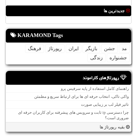
جدیدترین ها
KARAMOND Tags
مد
جشن
بازیگر
ایران
رپورتاژ
فرهنگ
جشنواره
زندگی
رپورتاژهای کاراموند
راهنمای کامل استفاده از پایه سرفیس پرو
واکی تاکی، انتخاب حرفه ای ها برای ارتباط سریع و مطمئن
تاثیر فیلر لب بر زیبایی صورت
چرا دسترسی ip ثابت و سرویس های پیشرفته برای کاربران حرفه ای
ضروری است؟
بقیه رپورتاژ ها