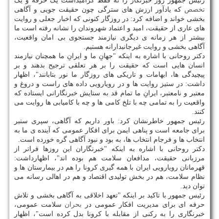
رئیس جمهور روز خبرنگار را نه فقط گرامیداشت یک حرفه و یک
تخصص
که یادآور ارزش های سترگی چون حقیقت جویی و آگاهی
بخشی خواند و اضافه کرد: در روزگار کنونی که اخبار جعلی و روایت
های عاری از حقیقت، امید و اعتماد شهروندان را نشانه رفته است ما
بیشتر از هر زمانه ی دیگری نیازمند جستجوی بی امان واقعیت،
آگاهی بخشی و روایت غیرجانبدارانه هستیم.
دکتر روحانی با اشاره به اینکه "جهانِ ما و ایرانِ ما همچنان نیازمند
انسان هایی است که حقیقت را بر هر تعلقی ترجیح بدهند و بر
پیچیدگی ها، ابهامات و تاریکی های روزگار ما نور بتابانند"، اظهار
داشت: در ستیز روایت ها و در رویارویی داده های راست و دروغ و
معتبر و نامعتبر، ایرانِ ما تمام قد به ستایش خبرنگارانی ایستاده که
واقعیت را به تمامی چه با تلخ کامی ها و چه با کامیابی ها روایت می
کنند.
رئیس جمهور خاطرنشان کرد: باور داریم که آگاهی، سپری ستبر
برای جامعه است و پناهی ایمن برای افکار عمومی که آینده ی ما به
انتخاب ها و فرجام انتخاب ها، به بود و نبود آگاهی گره خورده است.
دکتر روحانی با اشاره به اینکه "خبرنگاران این روزها فراتر از
مرزبانی حقیقت، مدافعان سلامت هم بوده اند"، اظهارداشت:
قهرمانان رویارویی ایران با همه گیری کرونا را هم در بیمارستان ها و
نظام سلامت، هم در بخش تولیدی اقتصاد و هم در اهالی رسانه می
توان دید.
رئیس جمهور با تاکید بر اینکه "تعهد اخلاقی به آگاهی بخشی و تلاش
حرفه ای برای مدیریت افکار عمومی در
بحران
سلامت عمومی،
خبرنگاری را به رکنی از مقابله با کرونا بدل کرده است"، اظهار