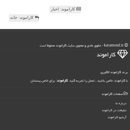
کاراموند: اخبار
کاراموند: خانه
karamond.ir - حقوق مادی و معنوی سایت كاراموند محفوظ است
كاراموند
برند کاراموند لاکچری
با کاراموند، خاص باشید ، تجمل را تجربه کنید.
کاراموند
: برای خاص پسندان
صفحات كاراموند
درباره ما
تبلیغات در كاراموند
آرشیو كاراموند