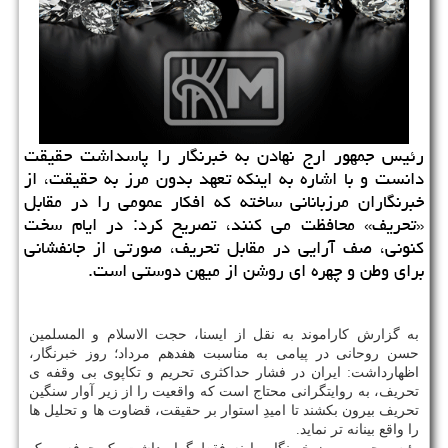
رئیس جمهور ارج نهادن به خبرنگار را پاسداشت حقیقت
دانست و با اشاره به اینكه تعهد بدون مرز به حقیقت، از
خبرنگاران مرزبانانی ساخته كه افكار عمومی را در مقابل
«تحریف» محافظت می كنند، تصریح كرد: در ایام سخت
كنونی، صف آرایی در مقابل تحریف، صورتی از جانفشانی
برای وطن و چهره ای روشن از میهن دوستی است.
به گزارش کاراموند به نقل از ایسنا، حجت الاسلام و المسلمین
حسن روحانی در پیامی به مناسبت هفدهم مرداد؛ روز خبرنگار،
اظهارداشت: ایران در فشار حداکثری تحریم و تکاپوی بی وقفه ی
تحریف، به روایتگرانی محتاج است که واقعیت را از زیر آوار سنگین
تحریف بیرون بکشند تا امیدِ استوار بر حقیقت، قضاوت ها و تحلیل ها
را واقع بینانه تر نماید.