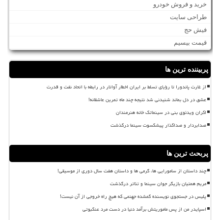
خرید و فروش خودرو
طراحی سایت
فیش حج
قیمت بیسیم
پربیننده ترین ها
از غارت پاندورا تا رؤیای تسلط بر ایران اخطار آواتار در رابطه با اتحاد نفت و قدرت
عشق در دل بماند شنیدنی شد نتیجه چند ماه تمرین عاشقانه!
اکران ویدئوی بنی در سینماتک خانه هنرمندان
صدابردار و صداگذار پیشکسوت سینما درگذشت
پربحث ترین ها
چند داستان از سامورایی ها، گرمی ها و داستان هفت سال دوری از موسیقی!
مریم همتیان بازیگر جوان سینما و تئاتر درگذشت
پلیس در جستجوی نویسنده گمشده جهنمی که هیچ راه خروجی از آن نیست!
اسپایدر من از پس ماموریتش برآمد دنیا در دست مرد عنکبوتی