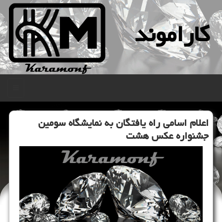
كاراموند
منو
اعلام اسامی راه یافتگان به نمایشگاه سومین
جشنواره عكس هشت