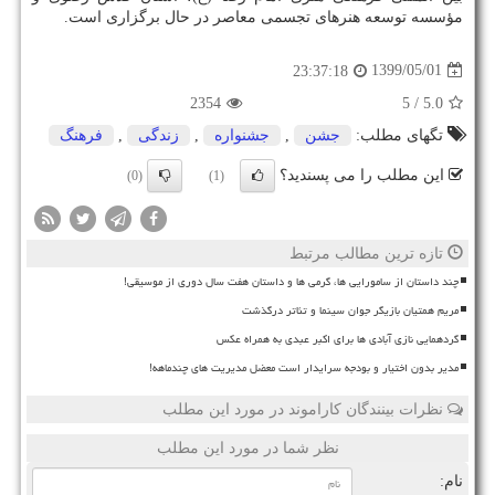
مؤسسه توسعه هنرهای تجسمی معاصر در حال برگزاری است.
1399/05/01
23:37:18
2354
/ 5
5.0
تگهای مطلب:
جشن
,
جشنواره
,
زندگی
,
فرهنگ
این مطلب را می پسندید؟
(0)
(1)
تازه ترین مطالب مرتبط
چند داستان از سامورایی ها، گرمی ها و داستان هفت سال دوری از موسیقی!
مریم همتیان بازیگر جوان سینما و تئاتر درگذشت
گردهمایی نازی آبادی ها برای اکبر عبدی به همراه عکس
مدیر بدون اختیار و بودجه سرایدار است معضل مدیریت های چندماهه!
نظرات بینندگان کاراموند در مورد این مطلب
نظر شما در مورد این مطلب
نام: