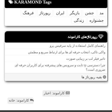
KARAMOND Tags
مد
جشن
بازیگر
ایران
رپورتاژ
فرهنگ
جشنواره
زندگی
رپورتاژهای کاراموند
راهنمای کامل استفاده از پایه سرفیس پرو
واکی تاکی، انتخاب حرفه ای ها برای ارتباط سریع و مطمئن
تاثیر فیلر لب بر زیبایی صورت
چرا دسترسی ip ثابت و سرویس های پیشرفته برای کاربران حرفه ای
ضروری است؟
بقیه رپورتاژ ها
کاراموند: اخبار
کاراموند: خانه