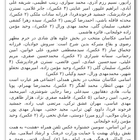
رادپور، نسیم رزم آذری، محمد سواری، زینب عظیمی، شریفه علی
آبادی، ابراهیم علیپور، امیر عنایتی (۴ عکس)،، جابر غلامی، نسترن
فرجادپزشک، جمشید فرجوندفردا، فرزانه سادات ملکی (۲ عکس)،
محدثه قافله باشی، احمدرضا کریمی (۲ عکس)، سیده زهرا کشفی
حقیقی، سلیمان گلی، محمد مهدی ورال (۲ عکس)،، وحید مؤمن
زاده خولنجانی، فائزه هاشمی.
اسامی عکاسان منتخب در بخش جلوه های شادی در حرم مطهر
رضوی و بقاع متبرکه بدین شرح است: سروش جوادیان، فرزانه
چخماق ساز (۳ عکس)، سیدمصطفی خشرو، علی خوانین، امین
رحمانی، سمانه شیرازی (۲ عکس)، محمدحسین صفری، مریم
علیئی، سیدحسین عمادی، امین فائضی، نسترن فرجادپزشک (۴
عکس)، سلیمان گلی (۲ عکس)، وحید مؤمن زاده، امیرمهدی نجفلو
شهپر، محمدمهدی ورال، حمید وکیلی (۲ عکس).
اسامی عکاسان منتخب در بخش همدلی اجتماعی هم عبارت است
از: مهین انتظار، محمد آهنگر (۳ عکس)، محمدرضا بهمرام، پویا
بیات، هادی دهقانپور، سیدعلی رضا رجایی شوشتری، امیرمحمد
رجبی، امین رحمانی (۵ عکس)، فاطمه صفری نژاد، هژار ظاهری،
مهدی عباسی، مهران عشق ترکی، مرتضی غیب زاده، جمشید
فرجوند فردا، داوود کهن ترابی، مجید حجتی، مهدیار مهدی پور،
پژمان مولایی، آرزو میرزا دوستی، صادق نخعی راد (۲ عکس)، وحید
مؤمن زاده خولنجانی
بر این اساس، سومین جشنواره عکس تلفن همراه «هشت» به همت
نقش رؤیای بهشت با حمایت وزارت
فرهنگ
و ارشاد اسلامی، بنیاد
بین المللی فرهنگی هنری امام رضا (ع)، آستان قدس رضوی و