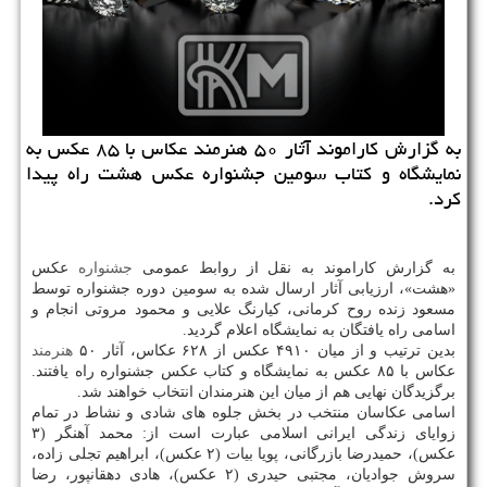
به گزارش كاراموند آثار ۵۰ هنرمند عكاس با ۸۵ عكس به
نمایشگاه و كتاب سومین جشنواره عكس هشت راه پیدا
كرد.
به گزارش کاراموند به نقل از روابط عمومی
جشنواره
عکس
«هشت»، ارزیابی آثار ارسال شده به سومین دوره جشنواره توسط
مسعود زنده روح کرمانی، کیارنگ علایی و محمود مروتی انجام و
اسامی راه یافتگان به نمایشگاه اعلام گردید.
بدین ترتیب و از میان ۴۹۱۰ عکس از ۶۲۸ عکاس، آثار ۵۰
هنرمند
عکاس با ۸۵ عکس به نمایشگاه و کتاب عکس جشنواره راه یافتند.
برگزیدگان نهایی هم از میان این هنرمندان انتخاب خواهند شد.
اسامی عکاسان منتخب در بخش جلوه های شادی و نشاط در تمام
زوایای زندگی ایرانی اسلامی عبارت است از: محمد آهنگر (۳
عکس)، حمیدرضا بازرگانی، پویا بیات (۲ عکس)، ابراهیم تجلی زاده،
سروش جوادیان، مجتبی حیدری (۲ عکس)، هادی دهقانپور، رضا