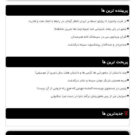
پربیننده ترین ها
از غارت پاندورا تا رؤیای تسلط بر ایران اخطار آواتار در رابطه با اتحاد نفت و قدرت
عشق در دل بماند شنیدنی شد نتیجه چند ماه تمرین عاشقانه!
اکران ویدئوی بنی در سینماتک خانه هنرمندان
صدابردار و صداگذار پیشکسوت سینما درگذشت
پربحث ترین ها
چند داستان از سامورایی ها، گرمی ها و داستان هفت سال دوری از موسیقی!
مریم همتیان بازیگر جوان سینما و تئاتر درگذشت
پلیس در جستجوی نویسنده گمشده جهنمی که هیچ راه خروجی از آن نیست!
اسپایدر من از پس ماموریتش برآمد دنیا در دست مرد عنکبوتی
جدیدترین ها