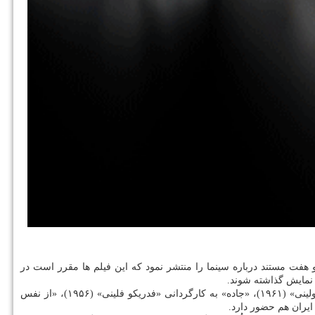
ه است، لیستی از ۲۵ فیلم کلاسیک و ترمیم شده و هفت مستند درباره سینما را منتشر نمود که این فیلم ها مقرر است در
در بین فیلم های بخش کلاسیک کن ۲۰۲۰ در کنار آثاری چون «در حال و هوای عشق» ساخته «وونگ کاروای» (۲۰۰۰)، «آکاتونه» ساخته «پیر پائولو پازولینی» (۱۹۶۱)، «جاده» به کارگردانی «فدریکو فلینی» (۱۹۵۶)، «از نفس