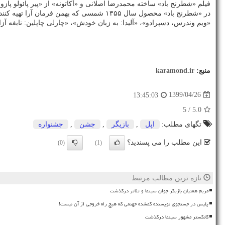
فیلم «شطرنج باد» ساخته محمدرضا اصلانی و «آکاتونه» از «پیر پائولو پ
در «شطرنج باد» محصول سال ۱۳۵۵ شمسی که بهمن فرمان آرا تهیه کنندگی آنرا بر عهده دارد، فخری خوروش، محمد علی کشاورز و اکبر زنجانپور بازیگران اصلی هستند.
«ویم وندرس، دسپرادو»، «آلیدا: به زبان خودش»، «چارلی چاپلین: نابغه آزادی»، «آب باش»، «بلوشی» و «Antena da Raca »، شش مستند جدید درباره سینم
منبع:
karamond.ir
1399/04/26
13:45:03
/ 5
5.0
تگهای مطلب:
اپل
,
بازیگر
,
جشن
,
جشنواره
این مطلب را می پسندید؟
(0)
(1)
تازه ترین مطالب مرتبط
مریم همتیان بازیگر جوان سینما و تئاتر درگذشت
پلیس در جستجوی نویسنده گمشده جهنمی که هیچ راه خروجی از آن نیست!
گانگستر مشهور سینما درگذشت