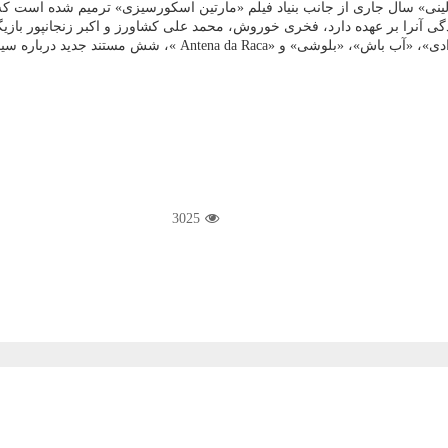
ازولینی» سال جاری از جانب بنیاد فیلم «مارتین اسکورسیزی» ترمیم شده است
است که بعنوان بخشی از بخش کلاسیک جشنواره کن انتخاب شده اند.
3025