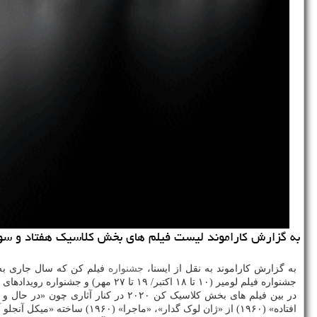
به گزارش كاراموند لیست فیلم های بخش كلاسیك هفتاد و سومی
به گزارش کاراموند به نقل از ایسنا،
جشنواره
جشنواره فیلم لومیر (۱۰ تا ۱۸ اکتبر/ ۱۹ تا ۲۷ مهر) و جشنواره رویدادهای سینمایی کن (۲۳ تا ۲۶ نوامبر / ۳ تا ۶ آذر) با برچسب "جشنواره کن" به معرض نمایش گذاشته شوند.
افتاده» (۱۹۶۰) از «ژان لوک گدار»، «ماجرا» (۱۹۶۰) ساخته «میکل آنجلو آنتونیونی»، فیلم «شطرنج باد» ساخته محمدرضا اصلانی محصول ۱۹۷۶ سینمای ایران هم حضور دارد.