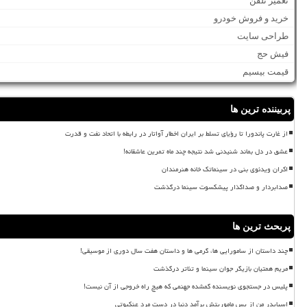
تعمیر تلفن
خرید و فروش خودرو
طراحی سایت
فیش حج
قیمت بیسیم
پربیننده ترین ها
از غارت پاندورا تا رؤیای تسلط بر ایران اخطار آواتار در رابطه با اتحاد نفت و قدرت
عشق در دل بماند شنیدنی شد نتیجه چند ماه تمرین عاشقانه!
اکران ویدئوی بنی در سینماتک خانه هنرمندان
صدابردار و صداگذار پیشکسوت سینما درگذشت
پربحث ترین ها
چند داستان از سامورایی ها، گرمی ها و داستان هفت سال دوری از موسیقی!
مریم همتیان بازیگر جوان سینما و تئاتر درگذشت
پلیس در جستجوی نویسنده گمشده جهنمی که هیچ راه خروجی از آن نیست!
اسپایدر من از پس ماموریتش برآمد دنیا در دست مرد عنکبوتی