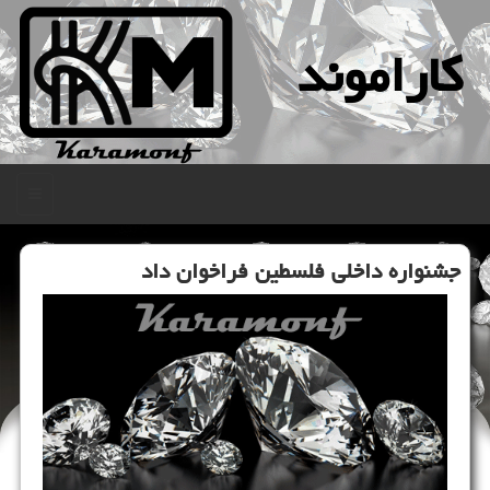
كاراموند
منو
جشنواره داخلی فلسطین فراخوان داد