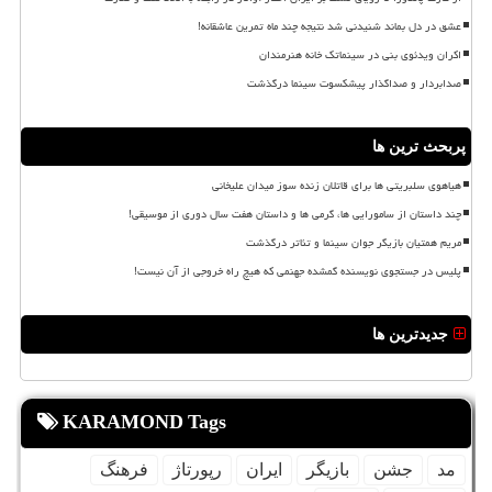
عشق در دل بماند شنیدنی شد نتیجه چند ماه تمرین عاشقانه!
اکران ویدئوی بنی در سینماتک خانه هنرمندان
صدابردار و صداگذار پیشکسوت سینما درگذشت
پربحث ترین ها
هیاهوی سلبریتی ها برای قاتلان زنده سوز میدان علیخانی
چند داستان از سامورایی ها، گرمی ها و داستان هفت سال دوری از موسیقی!
مریم همتیان بازیگر جوان سینما و تئاتر درگذشت
پلیس در جستجوی نویسنده گمشده جهنمی که هیچ راه خروجی از آن نیست!
جدیدترین ها
KARAMOND Tags
مد
جشن
بازیگر
ایران
رپورتاژ
فرهنگ