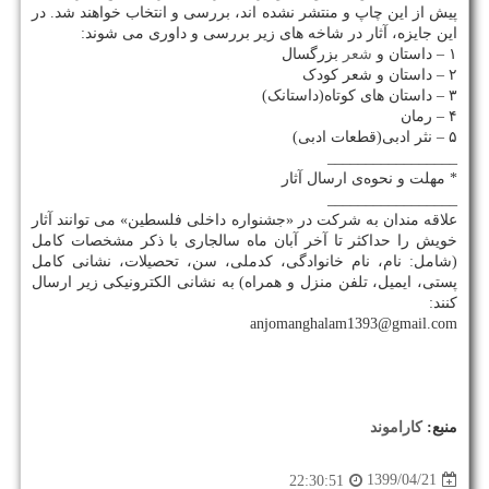
پیش از این چاپ و منتشر نشده اند، بررسی و انتخاب خواهند شد. در
این جایزه، آثار در شاخه های زیر بررسی و داوری می شوند:
۱ – داستان و
شعر
بزرگسال
۲ – داستان و شعر کودک
۳ – داستان های کوتاه(داستانک)
۴ – رمان
۵ – نثر ادبی(قطعات ادبی)
_________________
* مهلت و نحوه‌ی ارسال آثار
_________________
علاقه مندان به شرکت در «جشنواره داخلی فلسطین» می توانند آثار
خویش را حداکثر تا آخر آبان ماه سالجاری با ذکر مشخصات کامل
(شامل: نام، نام خانوادگی، کدملی، سن، تحصیلات، نشانی کامل
پستی، ایمیل، تلفن منزل و همراه) به نشانی الکترونیکی زیر ارسال
کنند:
anjomanghalam1393@gmail.com
منبع:
كاراموند
1399/04/21
22:30:51