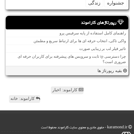
جشنواره
زندگی
رپورتاژهای کاراموند
راهنمای کامل استفاده از پایه سرفیس پرو
واکی تاکی، انتخاب حرفه ای ها برای ارتباط سریع و مطمئن
تاثیر فیلر لب بر زیبایی صورت
چرا دسترسی ip ثابت و سرویس های پیشرفته برای کاربران حرفه ای
ضروری است؟
بقیه رپورتاژ ها
کاراموند: اخبار
کاراموند: خانه
karamond.ir - حقوق مادی و معنوی سایت كاراموند محفوظ است