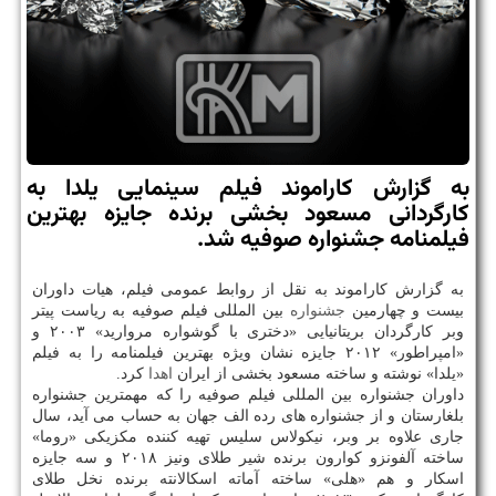
به گزارش كاراموند فیلم سینمایی یلدا به
كارگردانی مسعود بخشی برنده جایزه بهترین
فیلمنامه جشنواره صوفیه شد.
به گزارش کاراموند به نقل از روابط عمومی فیلم، هیات داوران
بیست و چهارمین
جشنواره
بین المللی فیلم صوفیه به ریاست پیتر
وبر کارگردان بریتانیایی «دختری با گوشواره مروارید» ۲۰۰۳ و
«امپراطور» ۲۰۱۲ جایزه نشان ویژه بهترین فیلمنامه را به فیلم
«یلدا» نوشته و ساخته مسعود بخشی از ایران
اهدا
کرد.
داوران جشنواره بین المللی فیلم صوفیه را که مهمترین جشنواره
بلغارستان و از جشنواره های رده الف جهان به حساب می آید، سال
جاری علاوه بر وبر، نیکولاس سلیس تهیه کننده مکزیکی «روما»
ساخته آلفونزو کوارون برنده شیر طلای ونیز ۲۰۱۸ و سه جایزه
اسکار و هم «هلی» ساخته آماته اسکالانته برنده نخل طلای