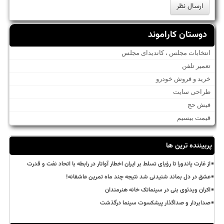
دوستان کاراموند
انتخابات مجلس ، کاندیدای مجلس
تعمیر تلفن
خرید و فروش خودرو
طراحی سایت
فیش حج
قیمت بیسیم
پربیننده ترین ها
از غارت پاندورا تا رؤیای تسلط بر ایران اخطار آواتار در رابطه با اتحاد نفت و قدرت
عشق در دل بماند شنیدنی شد نتیجه چند ماه تمرین عاشقانه!
اکران ویدئوی بنی در سینماتک خانه هنرمندان
صدابردار و صداگذار پیشکسوت سینما درگذشت