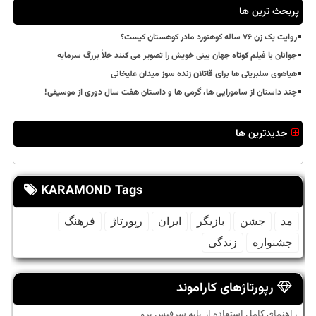
پربحث ترین ها
روایت یک زن ۷۶ ساله کوهنورد مادر کوهستان کیست؟
جوانان با فیلم کوتاه جهان بینی خویش را تصویر می کنند خلأ بزرگ سرمایه
هیاهوی سلبریتی ها برای قاتلان زنده سوز میدان علیخانی
چند داستان از سامورایی ها، گرمی ها و داستان هفت سال دوری از موسیقی!
جدیدترین ها
KARAMOND Tags
مد
جشن
بازیگر
ایران
رپورتاژ
فرهنگ
جشنواره
زندگی
رپورتاژهای کاراموند
راهنمای کامل استفاده از پایه سرفیس پرو