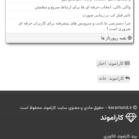
واکی تاکی، انتخاب حرفه ای ها برای ارتباط سریع و مطمئن
تاثیر فیلر لب بر زیبایی صورت
چرا دسترسی ip ثابت و سرویس های پیشرفته برای کاربران حرفه ای
ضروری است؟
بقیه رپورتاژ ها
کاراموند: اخبار
کاراموند: خانه
karamond.ir - حقوق مادی و معنوی سایت كاراموند محفوظ است
كاراموند
برند کاراموند لاکچری