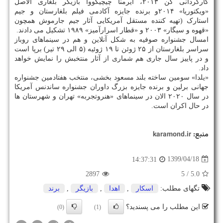
کارگردانی کن ۲۰۱۳، ایرمنا چیچیکووا بازیگر بلغاری الاصل
«ویکتوریا» ۲۰۱۴و برنده جایزه آکادمی فیلم بلغارستان و جیم
استارک (تهیه کننده مستقل آمریکایی آثار جیم جارموش همچون
«قهوه و سیگار» ۲۰۰۳ و «قطار اسرارآمیز» ۱۹۸۹ تشکیل می دادند.
امسال جشنواره صوفیه به شکل آنلاین و هم در سینماهای روباز
سراسر بلغارستان از ۲۵ ژوئن تا ۱۹ ژوئیه (۵ الی ۲۹ تیر) برپا است
و در پاییز سال جاری هم شماری از آثار منتخبش را نمایش خواهد
داد.
«یلدا» سومین ساخته بلند مسعود بخشی، منتخب هفتادمین جشنواره
جهانی برلین و برنده جایزه بزرگ داوران جشنواره ساندنس آمریکا
در سال ۲۰۲۰ الان در سینماهای «هنروتجربه» تهران و شهرستان ها
در حال اکران است.
منبع:
karamond.ir
1399/04/18
14:37:31
2897
/ 5
5.0
تگهای مطلب:
اسكار
,
اهدا
,
بازیگر
,
برند
این مطلب را می پسندید؟
(0)
(1)