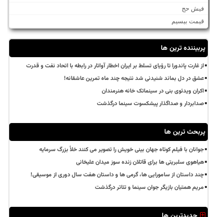
فیش حج
قیمت بیسیم
پربیننده ترین ها
از غارت پاندورا تا رؤیای تسلط بر ایران اخطار آواتار در رابطه با اتحاد نفت و قدرت
عشق در دل بماند شنیدنی شد نتیجه چند ماه تمرین عاشقانه!
اکران ویدئوی بنی در سینماتک خانه هنرمندان
صدابردار و صداگذار پیشکسوت سینما درگذشت
پربحث ترین ها
جوانان با فیلم کوتاه جهان بینی خویش را تصویر می کنند خلأ بزرگ سرمایه
هیاهوی سلبریتی ها برای قاتلان زنده سوز میدان علیخانی
چند داستان از سامورایی ها، گرمی ها و داستان هفت سال دوری از موسیقی!
مریم همتیان بازیگر جوان سینما و تئاتر درگذشت
جدیدترین ها