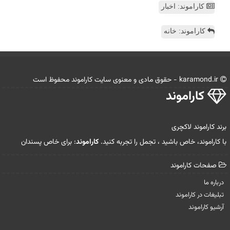
کاراموند: اخبار
کاراموند: خانه
karamond.ir - حقوق مادی و معنوی سایت كاراموند محفوظ است
كاراموند
برند کاراموند لاکچری
با کاراموند، خاص باشید ، تجمل را تجربه کنید.
کاراموند
: برای خاص پسندان
صفحات كاراموند
درباره ما
تبلیغات در كاراموند
آرشیو كاراموند