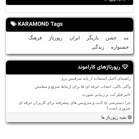
KARAMOND Tags
مد
جشن
بازیگر
ایران
رپورتاژ
فرهنگ
جشنواره
زندگی
رپورتاژهای کاراموند
راهنمای کامل استفاده از پایه سرفیس پرو
واکی تاکی، انتخاب حرفه ای ها برای ارتباط سریع و مطمئن
تاثیر فیلر لب بر زیبایی صورت
چرا دسترسی ip ثابت و سرویس های پیشرفته برای کاربران حرفه ای
ضروری است؟
بقیه رپورتاژ ها