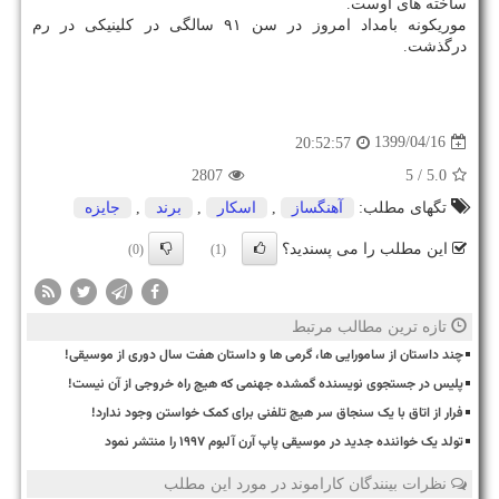
ساخته های اوست.
موریکونه بامداد امروز در سن ۹۱ سالگی در کلینیکی در رم
درگذشت.
1399/04/16
20:52:57
2807
/ 5
5.0
تگهای مطلب:
آهنگساز
,
اسكار
,
برند
,
جایزه
این مطلب را می پسندید؟
(0)
(1)
تازه ترین مطالب مرتبط
چند داستان از سامورایی ها، گرمی ها و داستان هفت سال دوری از موسیقی!
پلیس در جستجوی نویسنده گمشده جهنمی که هیچ راه خروجی از آن نیست!
فرار از اتاق با یک سنجاق سر هیچ تلفنی برای کمک خواستن وجود ندارد!
تولد یک خواننده جدید در موسیقی پاپ آرن آلبوم ۱۹۹۷ را منتشر نمود
نظرات بینندگان کاراموند در مورد این مطلب