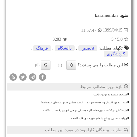
منبع:
karamond.ir
1399/04/15
11:57:47
3283
/ 5
5.0
تگهای مطلب:
تخصص
,
دانشگاه
,
فرهنگ
,
گردشگری
این مطلب را می پسندید؟
(0)
(1)
تازه ترین مطالب مرتبط
مترجم ادیسه به نولان تاخت
مدیر بدون اختیار و بودجه سرایدار است معضل مدیریت های چندماهه!
پزشکیان درگذشت چهره ماندگار موسیقی نواحی ایران را تسلیت گفت
روایت معنوی وداع با امام شهید در قاب کلمات
نظرات بینندگان کاراموند در مورد این مطلب