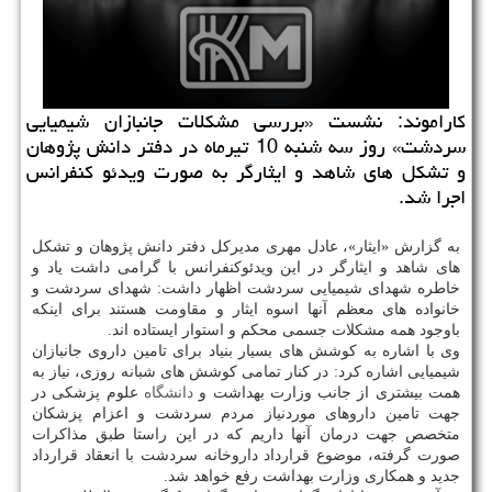
كاراموند: نشست «بررسی مشكلات جانبازان شیمیایی
سردشت» روز سه شنبه 10 تیرماه در دفتر دانش پژوهان
و تشكل های شاهد و ایثارگر به صورت ویدئو كنفرانس
اجرا شد.
به گزارش «ایثار»، عادل مهری مدیرکل دفتر دانش پژوهان و تشکل
های شاهد و ایثارگر در این ویدئوکنفرانس با گرامی داشت یاد و
خاطره شهدای شیمیایی سردشت اظهار داشت: شهدای سردشت و
خانواده های معظم آنها اسوه ایثار و مقاومت هستند برای اینکه
باوجود همه مشکلات جسمی محکم و استوار ایستاده اند.
وی با اشاره به کوشش های بسیار بنیاد برای تامین داروی جانبازان
شیمیایی اشاره کرد: در کنار تمامی کوشش های شبانه روزی، نیاز به
همت بیشتری از جانب وزارت بهداشت و
دانشگاه
علوم پزشکی در
جهت تامین داروهای موردنیاز مردم سردشت و اعزام پزشکان
متخصص جهت درمان آنها داریم که در این راستا طبق مذاکرات
صورت گرفته، موضوع قرارداد داروخانه سردشت با انعقاد قرارداد
جدید و همکاری وزارت بهداشت رفع خواهد شد.