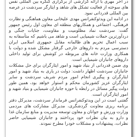
در آخر مهری با ارائه گزارشی از برگزاری کنگره بین المللی نفس
های سوخته از فعالیت تشکل های شاهد و ایثارگر سردشت در عرصه
بین المللی قدردانی نمود.
در ادامه این ویدئوکنفرانس مهدی علیخانی معاون هماهنگی و نظارت
فرهنگی، اجتماعی و همکاریهای منطقه ای معاون اول رئیس جمهور
گفت: سردشت نماد مظلومیت و مقاومت، جنایات جنگی و
دردآورترین حملات شیمیایی است و شاهد می باشیم که متأسفانه به
سبب اعمال تحریم های ظالمانه مقابل جمهوری اسلامی ایران
دسترسی مردم به داروهای خارجی گرفتار مشکل شده و دولت با
همکاری وزارت خانه های مربوطه در کوشش برای تولید داخلی
داروهای جانبازان شیمیایی است.
وی ضمن قدردانی از بنیاد شهید و امور ایثارگران برای حل مشکلات
جانبازان سردشت اظهار داشت: دولت در یاری به بنیاد شهید و امور
ایثارگران و پیگیری انجام امور مردم شریف سردشت و سایر
ایثارگران عزیز کشورمان محکم و استوار خواهد بود، همین طور
دولت پیگیر مسائل در رابطه با حوزه جانبازان شیمیایی و بنیاد شهید و
امور ایثارگران است.
گفتنی است در این ویدئوکنفرانس فرماندار سردشت، مدیرکل دفتر
برنامه ریزی معاونت گردشگری، مدیرکل مشارکت های مردمی
وزارت ورزش و جوانان و معاون توسعه مدیریت و منابع سازمان غذا
و دارو به بیان نظرات خود پرداختند و جانبازان شیمیایی حاضر
نظرات، پیشنهادات و مشکلات خودرا مطرح نمودند.