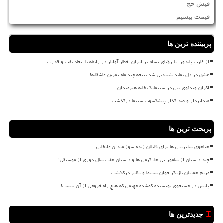
فیش حج
قیمت بیسیم
پربیننده ترین ها
از غارت پاندورا تا رؤیای تسلط بر ایران اخطار آواتار در رابطه با اتحاد نفت و قدرت
عشق در دل بماند شنیدنی شد نتیجه چند ماه تمرین عاشقانه!
اکران ویدئوی بنی در سینماتک خانه هنرمندان
صدابردار و صداگذار پیشکسوت سینما درگذشت
پربحث ترین ها
هیاهوی سلبریتی ها برای قاتلان زنده سوز میدان علیخانی
چند داستان از سامورایی ها، گرمی ها و داستان هفت سال دوری از موسیقی!
مریم همتیان بازیگر جوان سینما و تئاتر درگذشت
پلیس در جستجوی نویسنده گمشده جهنمی که هیچ راه خروجی از آن نیست!
جدیدترین ها