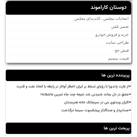
دوستان کاراموند
انتخابات مجلس ، کاندیدای مجلس
تعمیر تلفن
خرید و فروش خودرو
طراحی سایت
فیش حج
قیمت بیسیم
پربیننده ترین ها
از غارت پاندورا تا رؤیای تسلط بر ایران اخطار آواتار در رابطه با اتحاد نفت و قدرت
عشق در دل بماند شنیدنی شد نتیجه چند ماه تمرین عاشقانه!
اکران ویدئوی بنی در سینماتک خانه هنرمندان
صدابردار و صداگذار پیشکسوت سینما درگذشت
پربحث ترین ها