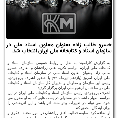
خسرو طالب زاده بعنوان معاون اسناد ملی در
سازمان اسناد و كتابخانه ملی ایران انتخاب شد.
به گزارش کاراموند به نقل از روابط عمومی سازمان اسناد و
کتابخانه ملی ایران،
مراسم
تکریم علی زرافشان و معارفه خسرو
طالب زاده بعنوان معاون اسناد ملی در سازمان اسناد و کتابخانه
ملی ایران امروز (یازدهم تیرماه ۹۹) با حضور اشرف بروجردی،
رئیس این سازمان و معاونان و مدیران کل سازمان اسناد و کتابخانه
ملی در ساختمان آرشیو ملی ایران برگزار گردید.
اشرف بروجردی، رئیس سازمان اسناد و کتابخانه ملی ایران در این
مراسم اظهار داشت: هر مسئولی در پست هایی که به او محول می
شود، می تواند در تغییرات بهتر منشا اثر باشد و این اثربخشی را
برای آیندگان محقق کند.
او اضافه کرد: سابقه فعالیت آقای زرافشان در امور مختلف فکری و
فرهنگی همچون سرمایه بزرگ ایشان در عرصه آموزش و پرورش،