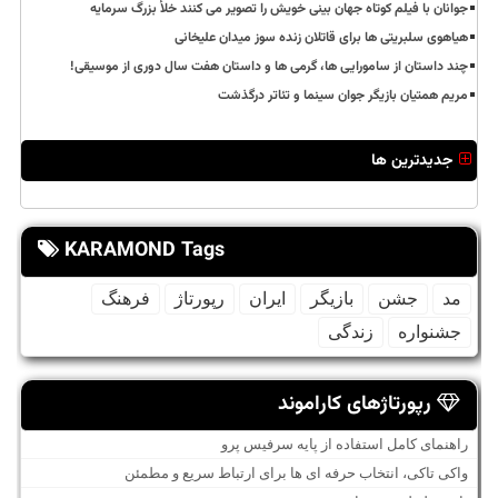
جوانان با فیلم کوتاه جهان بینی خویش را تصویر می کنند خلأ بزرگ سرمایه
هیاهوی سلبریتی ها برای قاتلان زنده سوز میدان علیخانی
چند داستان از سامورایی ها، گرمی ها و داستان هفت سال دوری از موسیقی!
مریم همتیان بازیگر جوان سینما و تئاتر درگذشت
جدیدترین ها
KARAMOND Tags
مد
جشن
بازیگر
ایران
رپورتاژ
فرهنگ
جشنواره
زندگی
رپورتاژهای کاراموند
راهنمای کامل استفاده از پایه سرفیس پرو
واکی تاکی، انتخاب حرفه ای ها برای ارتباط سریع و مطمئن