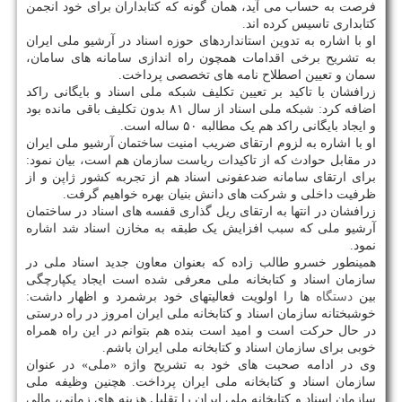
فرصت به حساب می آید، همان گونه که کتابداران برای خود انجمن
کتابداری تاسیس کرده اند.
او با اشاره به تدوین استانداردهای حوزه اسناد در آرشیو ملی ایران
به تشریح برخی اقدامات همچون راه اندازی سامانه های سامان،
سمان و تعیین اصطلاح نامه های تخصصی پرداخت.
زرافشان با تاکید بر تعیین تکلیف شبکه ملی اسناد و بایگانی راکد
اضافه کرد: شبکه ملی اسناد از سال ۸۱ بدون تکلیف باقی مانده بود
و ایجاد بایگانی راکد هم یک مطالبه ۵۰ ساله است.
او با اشاره به لزوم ارتقای ضریب امنیت ساختمان آرشیو ملی ایران
در مقابل حوادث که از تاکیدات ریاست سازمان هم است، بیان نمود:
برای ارتقای سامانه ضدعفونی اسناد هم از تجربه کشور ژاپن و از
ظرفیت داخلی و شرکت های دانش بنیان بهره خواهیم گرفت.
زرافشان در انتها به ارتقای ریل گذاری قفسه های اسناد در ساختمان
آرشیو ملی که سبب افزایش یک طبقه به مخازن اسناد شد اشاره
نمود.
همینطور خسرو طالب زاده که بعنوان معاون جدید اسناد ملی در
سازمان اسناد و کتابخانه ملی معرفی شده است ایجاد یکپارچگی
بین
دستگاه
ها را اولویت فعالیتهای خود برشمرد و اظهار داشت:
خوشبختانه سازمان اسناد و کتابخانه ملی ایران امروز در راه درستی
در حال حرکت است و امید است بنده هم بتوانم در این راه همراه
خوبی برای سازمان اسناد و کتابخانه ملی ایران باشم.
وی در ادامه صحبت های خود به تشریح واژه «ملی» در عنوان
سازمان اسناد و کتابخانه ملی ایران پرداخت. هچنین وظیفه ملی
سازمان اسناد و کتابخانه ملی ایران را تقلیل هزینه های زمانی، مالی