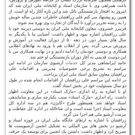
باعث همراهی وی با سازمان اسناد و کتابخانه ملی ایران شد که
امروز به افتخار بازنشستگی نائل شد و این تازه آغاز راه او است. از
همین رو پیشنهاد می کنم علی زرافشان خاطرات چندین ساله خویش
را به رشته تحریر درآورد تا آیندگان از تجارب وی بهره مند شوند.
فریبرز خسروی، معاون کتابخانه ملی ایران به دوستی دیرینه خود با
علی زرافشان اشاره نمود و اظهار داشت: آشنایی ما با یکدیگر به
سال های بسیار دور، در دهه ۵۰ از دوران فعالیت در آموزش و
پرورش برمی گردد. پس از انقلاب هم با ورود به نهادهای انقلابی
همکاری و دوستی خودمان را ادامه دادیم و در نهایت همکاری من با
این دوست قدیمی به آغاز دوران بازنشستگی او ختم شد.
حامد ایرانشاهی مدیر کل
خدمات
آرشیوی سازمان در ادامه این
مراسم به تشریح برخی خصوصیات مدیریتی و اقدامات علی
زرافشان معاون سابق اسناد ملی ایران پرداخت.
در ادامه این مراسم علی زرافشان از اقدامات انجام شده در طول
دو سال مسئولیت خود در بخش اسناد گفت.
او با اشاره به راه اندازی «مارک اسناد» در این معاونت اظهار
داشت: راه اندازی «مارک اسناد» سبب یکپارچه سازی و ساماندهی
اسناد خواهد شد. همینطور طرح «کایزن» هم در سه اداره کل
معاونت اسناد اجرا شده است و ان شاءالله در اداره کل حفاظت و
مرمت آرشیو ملی هم اجرا می گردد.
زرافشان با اشاره به ارتقای جایگاه ملی ایران در حوزه اسناد و
آرشیو در بخش های بین المللی به تشکیل انجمن آرشیویست ها
تصریح کرد و اظهار داشت: داشتن یک انجمن برای توسعه یک حرفه،