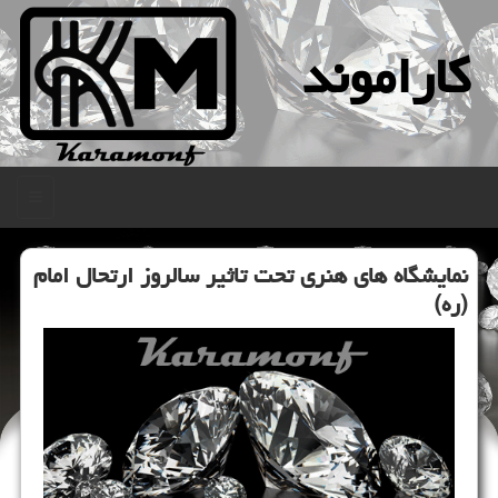
كاراموند
منو
نمایشگاه های هنری تحت تاثیر سالروز ارتحال امام
(ره)