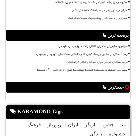
عشق در دل بماند شنیدنی شد نتیجه چند ماه تمرین عاشقانه!
اکران ویدئوی بنی در سینماتک خانه هنرمندان
صدابردار و صداگذار پیشکسوت سینما درگذشت
پربحث ترین ها
هیاهوی سلبریتی ها برای قاتلان زنده سوز میدان علیخانی
چند داستان از سامورایی ها، گرمی ها و داستان هفت سال دوری از موسیقی!
مریم همتیان بازیگر جوان سینما و تئاتر درگذشت
پلیس در جستجوی نویسنده گمشده جهنمی که هیچ راه خروجی از آن نیست!
جدیدترین ها
KARAMOND Tags
مد
جشن
بازیگر
ایران
رپورتاژ
فرهنگ
جشنواره
زندگی