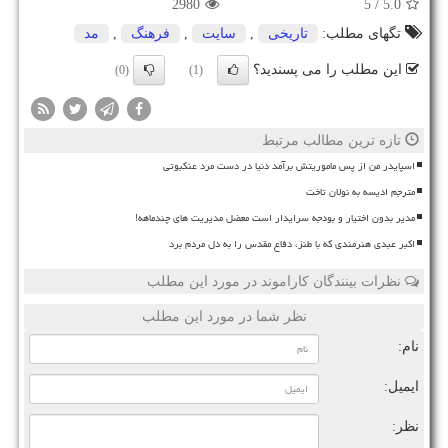
2980
/ 5
5.0
تگهای مطلب:
تاریخی
,
سایت
,
فرهنگ
,
مد
این مطلب را می پسندید؟
(0)
(1)
تازه ترین مطالب مرتبط
اسپایدر من از پس ماموریتش برآمد دنیا در دست مرد عنکبوتی
مترجم ادیسه به نولان تاخت
مدیر بدون اختیار و بودجه سرایدار است معضل مدیریت های چندماهه!
اکبر عبدی هنرمندی که با طنز، دفاع مقدس را به دل مردم برد
نظرات بینندگان کاراموند در مورد این مطلب
نظر شما در مورد این مطلب
نام:
ایمیل:
نظر: