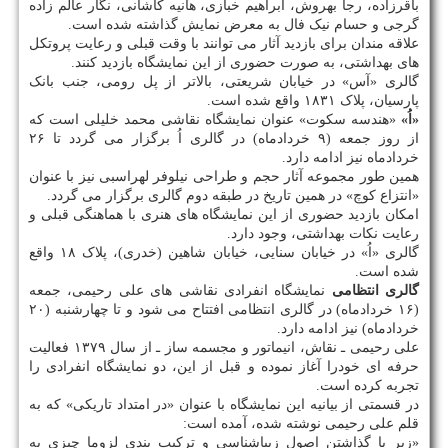
باقرزاده، رجا بهروش، ابراهیم خبازی، هانیه کاشانی، نگار عالم زاده
گرجی و حسام نیک فال به معرض نمایش گذاشته شده است.
علاقه مندان برای بازدید آثار می توانند با وقت قبلی و رعایت پروتکل
های بهداشتی، به صورت حضوری از این نمایشگاه بازدید کنند.
گالری «آس» در خیابان شریعتی، بالاتر از پل رومی، جنب بانک
پارسیان، پلاک ۱۸۳۱ واقع شده است.
«اُ»
«هندسه سکوت» عنوان نمایشگاه نقاشی محمد خلیلی است که
از روز جمعه (۹ خردادماه) در گالری اُ برگزار می گردد تا ۲۶
خردادماه نیز ادامه دارد.
همین طور مجموعه آثار حجم و طراحی نیلوفر لهراسبی نیز با عنوان
«انتزاع کوچ» در همین تاریخ در طبقه دوم گالری برگزار می گردد.
امکان بازدید حضوری از این نمایشگاه های هنری با هماهنگی قبلی و
رعایت نکات بهداشتی، وجود دارد.
گالری «اُ» در خیابان سنایی، خیابان شاهین (خدری)، پلاک ۱۸ واقع
شده است.
گالری انتظامی
نمایشگاه انفرادی نقاشی های علی رحیمی، جمعه
(۱۶ خردادماه) در گالری انتظامی افتتاح می شود و تا چهارشنبه (۲۰
خردادماه) نیز ادامه دارد.
علی رحیمی ـ نقاش، انیماتور و مجسمه ساز ـ از سال ۱۳۷۹ فعالیت
حرفه ای خودرا آغاز نموده و قبل از این، دو نمایشگاه انفرادی را
تجربه کرده است.
در قسمتی از بیانیه این نمایشگاه با عنوان «در امتداد تاریکی» که به
قلم علی رحیمی نوشته شده، آمده است:
«زیر پا گذاشتن اصول زیباشناسی و ترکیب بندی لزوما چیزی به