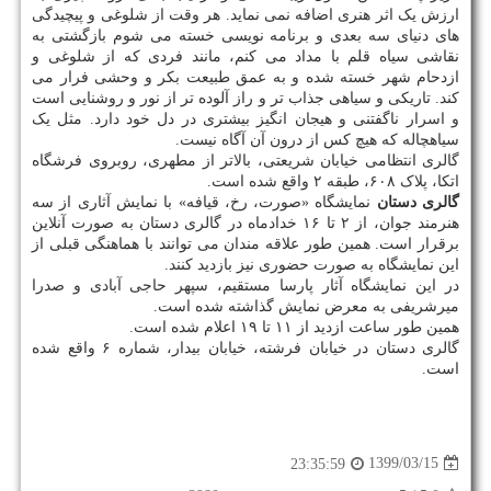
ارزش یک اثر هنری اضافه نمی نماید. هر وقت از شلوغی و پیچیدگی
های دنیای سه بعدی و برنامه نویسی خسته می شوم بازگشتی به
نقاشی سیاه قلم با مداد می کنم، مانند فردی که از شلوغی و
ازدحام شهر خسته شده و به عمق طبیعت بکر و وحشی فرار می
کند. تاریکی و سیاهی جذاب تر و راز آلوده تر از نور و روشنایی است
و اسرار ناگفتنی و هیجان انگیز بیشتری در دل خود دارد. مثل یک
سیاهچاله که هیچ کس از درون آن آگاه نیست.
گالری انتظامی خیابان شریعتی، بالاتر از مطهری، روبروی فرشگاه
اتکا، پلاک ۶۰۸، طبقه ۲ واقع شده است.
گالری دستان
نمایشگاه «صورت، رخ، قیافه» با نمایش آثاری از سه
هنرمند جوان، از ۲ تا ۱۶ خدادماه در گالری دستان به صورت آنلاین
برقرار است. همین طور علاقه مندان می توانند با هماهنگی قبلی از
این نمایشگاه به صورت حضوری نیز بازدید کنند.
در این نمایشگاه آثار پارسا مستقیم، سپهر حاجی آبادی و صدرا
میرشریفی به معرض نمایش گذاشته شده است.
همین طور ساعت ازدید از ۱۱ تا ۱۹ اعلام شده است.
گالری دستان در خیابان فرشته، خیابان بیدار، شماره ۶ واقع شده
است.
1399/03/15
23:35:59