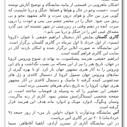
اشکان ماهرویی در قسمتی از بیانیه نمایشگاه و توضیح آثارش نوشته
است: «جست وجو در حال و هواها و فضاها. جنگل و دریا جاییست که
گویی مرز بین حال و هوای درون سرت و عالم مشهود محو و بی
رمق می شود. خیال را در محضر چشم می بینی و خودت را درون
سرت. آنچه در ذهنم وقتی در زیرزمینی در شهر نشسته ام، می گذرد
مصداق عینی اش را در جنگل و دریا می یابم.»
گالری گلستان
نمایش آثار دیجیتال ابراهیم حقیقی با عنوان «کرونا
ایسم»، از اول خرداد تا اول تیرماه در گالری گلستان برگزار است.
این نمایشگاه به صورت آنلاین برگزار شده و امکان بازدید آثار در
سایت این گالری فراهم گشته است.
ابراهیم حقیقی، هنرمند پیشکسوت، به بهانه ی شیوع ویروس کرونا
در جهان، تاریخ هنر را نیز از این مساله بی نصیب نگذاشت و پای این
ویروس را به آثار هنری مشهور جهان باز کرد. او با بهره گیری از
نمادهای ویروس جهان شمول کرونا از دستمال کاغذی و ژل های
ضدعفونی کننده گرفته تا ماسک و دستمال کاغذی در آثار مشهور
هنری جهان، کرونا را به تاریخ دنیای هنرهای تجسمی برده است.
حقیقی این تصاویر را که به وسیله ی فتوشاپ ساخته است، در
صفحه شخصی ایسنتاگرامش منتشر نمود. آثاری از رنه ماگریت،
ونسان ونگوگ، ادوارد مونک و ادوارد مانه هدف این هنرمند قرار
گرفته است.
آس
نمایشگاه ویدئوآرت با عنوان «اولین بار من» از روز جمعه (۹
خردادماه) تا ۲۰ تیر در گالری آس برپاست.
در این نمایشگاه آثاری از نسترن آزادی، آناهیتا آقاطاهر، سیما