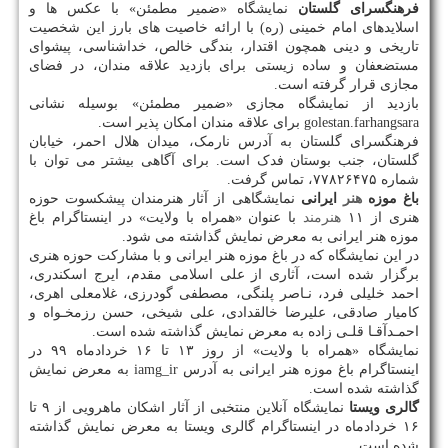
فرهنگسرای گلستان
نمایشگاه «ضمیر مطمئن» با عکس ها و
اسلایدهای امام خمینی (ره) با ارائه خاصیت های بارز این شخصیت
تاریخی و دینی همچون اقتدار، بندگی خالص، خداشناسی، پیشوای
مستضعفان و ساده زیستی برای بازدید علاقه مندان، در فضای
مجازی قرار گرفته است.
بازدید از نمایشگاه مجازی «ضمیر مطمئن» بوسیله نشانی
golestan.farhangsara برای علاقه مندان امکان پذیر است.
فرهنگسرای گلستان به آدرس نارمک، میدان هلال احمر، خیابان
گلستان، جنب بوستان فدک است. برای آگاهی بیشتر می توان با
شماره ۷۷۸۲۶۴۷۵، تماس گرفت.
باغ موزه
هنر
ایرانی
نمایشگاهی از آثار هنرمندان پیشکسوت حوزه
هنری از ۱۱
هنرمند
با عنوان «همراه با ولایت» در اینستاگرام باغ
موزه هنر ایرانی به معرض نمایش گذاشته می شود.
در این نمایشگاه که در باغ موزه هنر ایرانی و با مشارکت حوزه هنری
برگزار شده است، آثاری از علی اسلامی مقدم، ایرج اسکندری،
احمد خلیلی فرد، نـاصر پلنگی، مصطفی گودرزی، غلامعلی اهری،
کامیار صادقی، علیرضا خالقدادی، علی شیخی، حسن رزمخـواه و
احمـدآقـا قلـی زاده به معرض نمایش گذاشته شده است.
نمایشگاه «همراه با ولایت» از روز ۱۳ تا ۱۶ خردادماه ۹۹ در
اینستاگرام باغ موزه هنر ایرانی به آدرس iamg_ir به معرض نمایش
گذاشته شده است.
گالری ویستا
نمایشگاه آنلاین منتخبی از آثار اشکان ماهرویی از ۹ تا
۱۶ خردادماه در اینستاگرام گالری ویستا به معرض نمایش گذاشته
شده است.