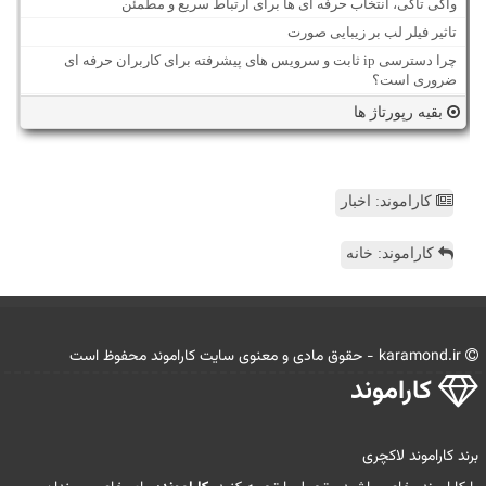
واکی تاکی، انتخاب حرفه ای ها برای ارتباط سریع و مطمئن
تاثیر فیلر لب بر زیبایی صورت
چرا دسترسی ip ثابت و سرویس های پیشرفته برای کاربران حرفه ای
ضروری است؟
بقیه رپورتاژ ها
کاراموند: اخبار
کاراموند: خانه
karamond.ir - حقوق مادی و معنوی سایت كاراموند محفوظ است
كاراموند
برند کاراموند لاکچری