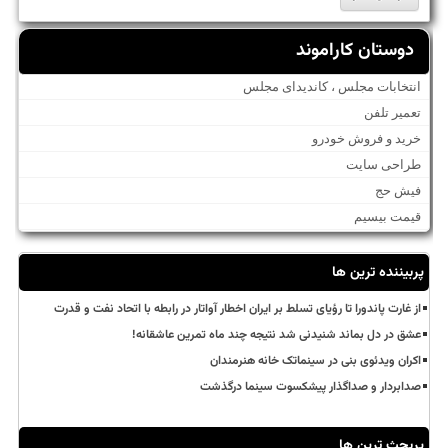
دوستان کاراموند
انتخابات مجلس ، کاندیدای مجلس
تعمیر تلفن
خرید و فروش خودرو
طراحی سایت
فیش حج
قیمت بیسیم
پربیننده ترین ها
از غارت پاندورا تا رؤیای تسلط بر ایران اخطار آواتار در رابطه با اتحاد نفت و قدرت
عشق در دل بماند شنیدنی شد نتیجه چند ماه تمرین عاشقانه!
اکران ویدئوی بنی در سینماتک خانه هنرمندان
صدابردار و صداگذار پیشکسوت سینما درگذشت
پربحث ترین ها