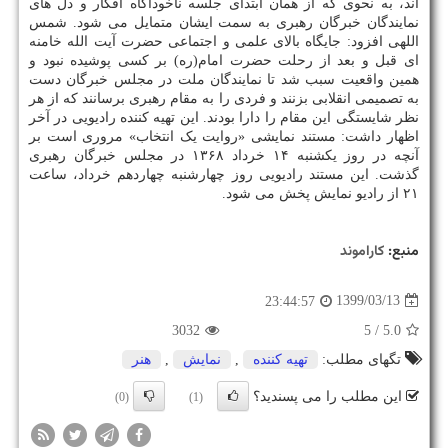
اند، به نحوی که از همان ابتدای جلسه ناخودآگاه افکار و دل های
نمایندگان خبرگان رهبری به سمت ایشان متمایل می شود. شمس
اللهی افزود: جایگاه بالای علمی و اجتماعی حضرت آیت الله خامنه
ای قبل و بعد از رحلت حضرت امام(ره) بر کسی پوشیده نبود و
همین واقعیت سبب شد تا نمایندگان ملت در مجلس خبرگان دست
به تصمیمی انقلابی بزنند و فردی را به مقام رهبری برسانند که از هر
نظر شایستگی این مقام را دارا بودند. این تهیه کننده رادیویی در آخر
اظهار داشت: مستند نمایشی «روایت یک انتخاب» مروری است بر
آنچه در روز یکشنبه ۱۴ خرداد ۱۳۶۸ در مجلس خبرگان رهبری
گذشت. این مستند رادیویی روز چهارشنبه چهاردهم خرداد، ساعت
۲۱ از رادیو نمایش پخش می شود.
منبع:
كاراموند
1399/03/13
23:44:57
3032
/ 5
5.0
تگهای مطلب:
تهیه كننده
,
نمایش
,
هنر
این مطلب را می پسندید؟
(0)
(1)