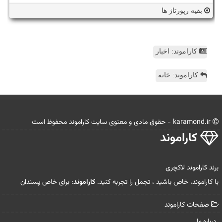
بقیه رپورتاژ ها
کاراموند: اخبار
کاراموند: خانه
karamond.ir - حقوق مادی و معنوی سایت كاراموند محفوظ است
كاراموند
برند کاراموند لاکچری
با کاراموند، خاص باشید ، تجمل را تجربه کنید.
کاراموند
: برای خاص پسندان
صفحات كاراموند
درباره ما