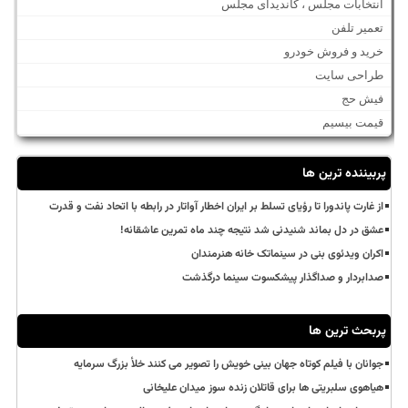
انتخابات مجلس ، کاندیدای مجلس
تعمیر تلفن
خرید و فروش خودرو
طراحی سایت
فیش حج
قیمت بیسیم
پربیننده ترین ها
از غارت پاندورا تا رؤیای تسلط بر ایران اخطار آواتار در رابطه با اتحاد نفت و قدرت
عشق در دل بماند شنیدنی شد نتیجه چند ماه تمرین عاشقانه!
اکران ویدئوی بنی در سینماتک خانه هنرمندان
صدابردار و صداگذار پیشکسوت سینما درگذشت
پربحث ترین ها
جوانان با فیلم کوتاه جهان بینی خویش را تصویر می کنند خلأ بزرگ سرمایه
هیاهوی سلبریتی ها برای قاتلان زنده سوز میدان علیخانی