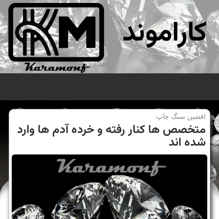
کاراموند
منو
افشین سنگ چاپ:
متخصص ها كنار رفته و خرده آدم ها وارد
شده اند