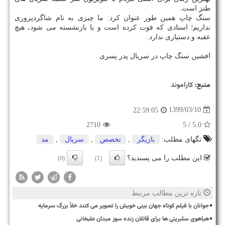
طنز است.
سنگ چاپ همین طور عنوان کرد: ما چیزی به نام شاگردپروری
نداریم؛ استادی که فوت کرده است و یا بازنشسته می شود، هیچ
عقبه و دستیاری ندارد.
افشین سنگ چاپ در سریال پدر پسری
منبع:
كاراموند
1399/03/10
22:59:05
2710
/ 5
5.0
تگهای مطلب:
بازیگر
,
تخصص
,
سریال
,
مد
این مطلب را می پسندید؟
(0)
(1)
تازه ترین مطالب مرتبط
جوانان با فیلم کوتاه جهان بینی خویش را تصویر می کنند خلأ بزرگ سرمایه
هیاهوی سلبریتی ها برای قاتلان زنده سوز میدان علیخانی