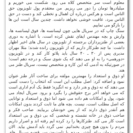
معلوم است سر متخصص کلاه می رود. شکست می خوریم و
میلیادرها تومان را دور می ریزیم. من معتقدم پول تلویزیون حق
الناس است و هرکس درباره آن اهمال و تخطی کند و دست در حق
الناس ببرد، عاقبت خوشی نخواهد داشت. چندین سال است این ها
را بازگو می نماییم.
سنگ چاپ که در سریال هایی چون لیسانسه ها، فوق لیسانسه ها،
وارش و بچه مهندس ایفای نقش کرده است، با اشاره به دوری
بعضی از طنزپردازان برجسته از تلویزیون در سال های اخیر اظهار
داشت: ما چند طنزکار داریم که از تلویزیون رانده شدند؛ مثلا مهران
مدیری پس از ۳۰ ـ ۴۰ سال باید پلاتو کار کند و در تلویزیون
«دورهمی» را به او می دهند که یک شوی سبک و درجه دهم است؛
در صورتیکه به آدمی که این کاره و متخصص نیست، سریال طنز می
هند.
او ذوق و استعداد را مهمترین مولفه برای ساخت آثار طنز عنوان
نمود و اضافه کرد: اصل مطلب این است که انتخاب را دست کسی
می دهند که نه ذوق و
هنر
دارد و نه انگیزه؛ فقط یک آدم اداری است
که می خواهد آخر برج حقوقش را بگیرد و برود. سریال ایجاد می
شود، پول و امکانات هم داده می شود اما ذوق و استعداد و توانایی
که اصل مطلب است، نیست. بچه های ما ثابت کردند بدون امکانات
هم آنقدر ذوق دارند که از پس خودشان بربیایند. صاحب فکر و
صاحب ذوق در خانه نشسته و شخصی که بی ذوق و بی استعداد
است کار می کند. طنزکارها را رد کرده ایم رفته اند و اصرار داریم
مردم را بدون هیچ چیزی بخندانیم. نمی گردد باید آدمش بیاید. الان
بهترین زمان برای آشتی مردم با تلویزیون سر قضیه سریال های