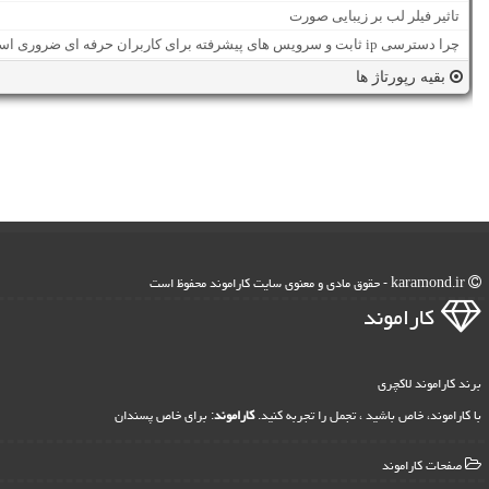
تاثیر فیلر لب بر زیبایی صورت
چرا دسترسی ip ثابت و سرویس های پیشرفته برای کاربران حرفه ای ضروری است؟
بقیه رپورتاژ ها
karamond.ir - حقوق مادی و معنوی سایت كاراموند محفوظ است
كاراموند
برند کاراموند لاکچری
با کاراموند، خاص باشید ، تجمل را تجربه کنید.
کاراموند
: برای خاص پسندان
صفحات كاراموند