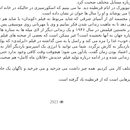
رباره مسایل مختلف صحبت کرد.
یویورک در ایام قرنطینه دید. ما می بینیم که اسکورسیزی در حالیکه در خانه 
ا می پوشاند و او را سال ها جوان تر نشان داده است.
گی و مجسمه ای از آسیای شرقی که شاید مربوط به فیلم «کوندان» یا شاید هم 
 دهد تا به ماهیت زندانی شدن فکر نماییم و وی با مهربانی روی موسیقی پس 
همچنین در بخشی از فیلمِ «آدمکش ها» سیودماک می بینیم برت لنکستر در نخستین فیلمش
درباره جهان به آنها بخشیده است؟ غیر ممکن است که بعضی از صحنه های فیلم ه
وب» غذا را مزه می کند و راسل پا به سن گذاشته در فیلم «ایرلندی» که بولی
اردیگر به کارش برگردد. شما می توانید با انرژی یک اسپرسو باردیگر آغاز به
قابل اعتماد بودن زمان گفت، یادآور می شود؛ هیچوقت وقت کافی وجود ندارد ح
ی کند او هم از ۱۳ مارس در این آپارتمان زندانی شده و در ادامه درباره تولید فیلم جدیدش «قاتلا
لف کار می کردیم. همه چیز داشت می چرخید و می چرخید و ناگهان یک حادث
چیزهایی است که از قرنطینه یاد گرفته است.
2923