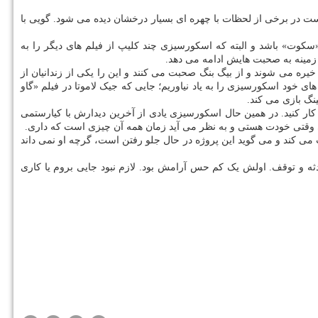
است در برخی از لحظات با چهره ای بسیار درخشان دیده می شود. گویی با
«سکوت» باشد و البته که اسکورسیزی چند کلیپ از فیلم های دیگر را به
زمینه به صحبت هایش ادامه می دهد.
 در سال ۱۹۴۶ و یک زندانی دیگر از لای میله ها به ستاره ها خیره می شوند و از بیگ بنگ صحبت می کنند و این را یکی از زندانیان از
ای خود اسکورسیزی را به یاد نیاوریم؛ جایی که جیک لاموتا در فیلم «گاو
نگ بازی می کند.
 کار کنید. در همین حال اسکورسیزی یادی از آخرین دیدارش با کیارستمی
تی وقتی خودت هستی و به نظر می آید زمان همه آن چیزی است که داری.
ن ماه کامل» هم صحبت می کند و می گوید این پروژه در حال جلو رفتن است، گرچه او نمی داند
ه و توقف. اولش یک کم حس آرامش بود. لازم نبود جایی بروم یا کاری