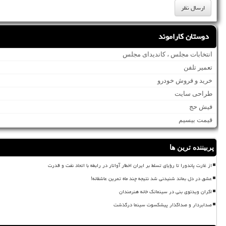
دوستان کاراموند
انتخابات مجلس ، کاندیدای مجلس
تعمیر تلفن
خرید و فروش خودرو
طراحی سایت
فیش حج
قیمت بیسیم
پربیننده ترین ها
از غارت پاندورا تا رؤیای تسلط بر ایران اخطار آواتار در رابطه با اتحاد نفت و قدرت
عشق در دل بماند شنیدنی شد نتیجه چند ماه تمرین عاشقانه!
اکران ویدئوی بنی در سینماتک خانه هنرمندان
صدابردار و صداگذار پیشکسوت سینما درگذشت