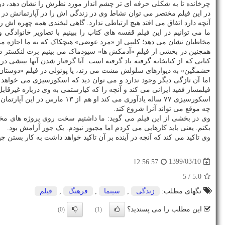
چرخانده تا به شکلی حرفه ای تر چشم انداز مورد نظرش را نشان دهد، د
در این فیلم مختصر می توان نشاط وی در زندگی اش را در آپارتمانش در ن
آنچه دارد اتفاق می افتد هیچ ارتباطی ندارد. گاهی لبخندی همه چهره اش ر
ما می توانیم در این فیلم قفسه های کتاب را ببینیم با تصاویر خانواد
مخاطبان نشان می دهد؛ کلیپی از «مرد عوضی» هیچکاک که به ما اجازه می
کتابی که از کتابخانه گرفته یاد گرفته است. آیا گرفتار شدن آنها بینشی 
خشمگین» به دیوارهای سلولش مشت می زند، یا پوئولی در فیلم «دوستان خ
اما آن تازگی دیگر وجود ندارد و می توان دید که اسکورسیزی می خواهد ب
فیلمساز فقید ایرانی می کند و آنچه را که کیارستمی به وی درباره غیر
اسکورسیزی ۷۷ ساله یادآوری م
چه موقع می تواند آنرا شروع کند.
وی در بخشی از این فیلم می گوید: ما داشتیم سخت روی پروژه های مخت
بکنم. یعنی باید کارهایی می کردم اما مجبور نبودم. یک جور آرامش بود.
وی تاکید می کند که آنچه در آینده بر آن تاکید خواهد داشت به کار بستن 
1399/03/10
12:56:57
/ 5
5.0
تگهای مطلب:
زندگی
,
سینما
,
فرهنگ
,
فیلم
این مطلب را می پسندید؟
(0)
(1)