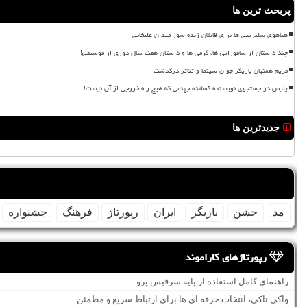
پربحث ترین ها
هیاهوی سلبریتی ها برای قاتلان زنده سوز میدان علیخانی
چند داستان از سامورایی ها، گرمی ها و داستان هفت سال دوری از موسیقی!
مریم همتیان بازیگر جوان سینما و تئاتر درگذشت
پلیس در جستجوی نویسنده گمشده جهنمی که هیچ راه خروجی از آن نیست!
جدیدترین ها
مد
جشن
بازیگر
ایران
رپورتاژ
فرهنگ
جشنواره
رپورتاژهای کاراموند
راهنمای کامل استفاده از پایه سرفیس پرو
واکی تاکی، انتخاب حرفه ای ها برای ارتباط سریع و مطمئن