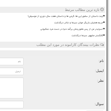
تازه ترین مطالب مرتبط
چند داستان از سامورایی ها، گرمی ها و داستان هفت سال دوری از موسیقی!
مریم همتیان بازیگر جوان سینما و تئاتر درگذشت
اسپایدر من از پس ماموریتش برآمد دنیا در دست مرد عنکبوتی
گانگستر مشهور سینما درگذشت
نظرات بینندگان کاراموند در مورد این مطلب
نام:
ایمیل:
نظر:
سوال: