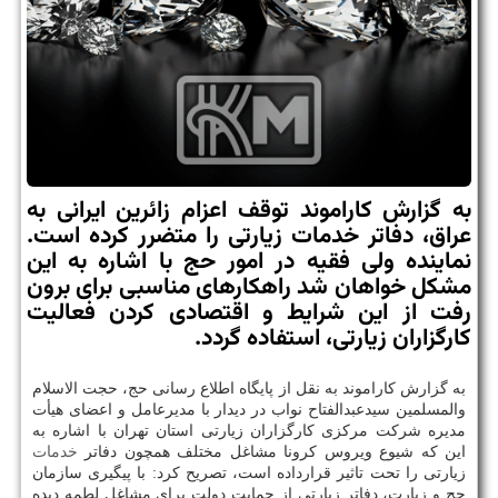
به گزارش كاراموند توقف اعزام زائرین ایرانی به
عراق، دفاتر خدمات زیارتی را متضرر كرده است.
نماینده ولی فقیه در امور حج با اشاره به این
مشكل خواهان شد راهكارهای مناسبی برای برون
رفت از این شرایط و اقتصادی كردن فعالیت
كارگزاران زیارتی، استفاده گردد.
به گزارش کاراموند به نقل از پایگاه اطلاع رسانی حج، حجت الاسلام
والمسلمین سیدعبدالفتاح نواب در دیدار با مدیرعامل و اعضای هیأت
مدیره شرکت مرکزی کارگزاران زیارتی استان تهران با اشاره به
این که شیوع ویروس کرونا مشاغل مختلف همچون دفاتر
خدمات
زیارتی را تحت تاثیر قرارداده است، تصریح کرد: با پیگیری سازمان
حج و زیارت، دفاتر زیارتی از حمایت دولت برای مشاغل لطمه دیده