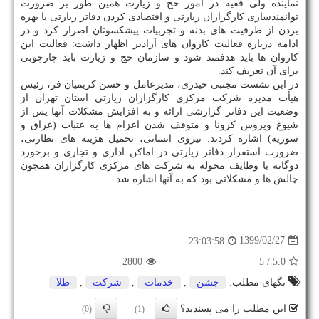
نماینده ولی فقیه در امور حج و زیارت همین طور بر ضرورت
توانمندسازی کارگزاران زیارتی و اقتصادی کردن دفاتر زیارتی با بهره
بردن از ظرفیت های بدنه و تجربیات پیشکسوتان اصرار کرد و در
ادامه درباره فعالیت کاروان های آزادبر اظهار داشت: فعالیت این
کاروان ها باید هدفمند شود و سازمان حج و زیارت باید چارچوبی
برای آن تعریف کند.
در این نشست مجتبی حیدری، مدیرعامل و حسن کریمیان فر، رئیس
هیأت مدیره شرکت مرکزی کارگزاران زیارتی استان تهران از
وضعیت این دفاتر گزارشی ارائه و به افزایش مشکلات آنها پس از
شیوع ویروس کرونا و متوقف شدن اعزام ها به عتبات (عراق و
سوریه) اشاره کردند. نیروی انسانی، تحمیل هزینه های نظارتی،
ضرورت استقرار دفاتر زیارتی در اماکن اداری و تجاری و برخورد
دوگانه با وظایف محوله به شرکت های مرکزی کارگزاران همچون
چالش ها و مشکلاتی بود که به آنها اشاره شد.
1399/02/27
23:03:58
2800
/ 5
5.0
تگهای مطلب:
جشن
,
خدمات
,
شركت
,
طلا
این مطلب را می پسندید؟
(0)
(1)