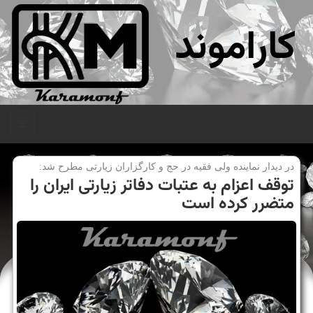
کاراموند
منو
در دیدار نماینده ولی فقیه در حج و كارگزاران زیارتی مطرح شد:
توقف اعزام به عتبات دفاتر زیارتی ایران را
متضرر كرده است