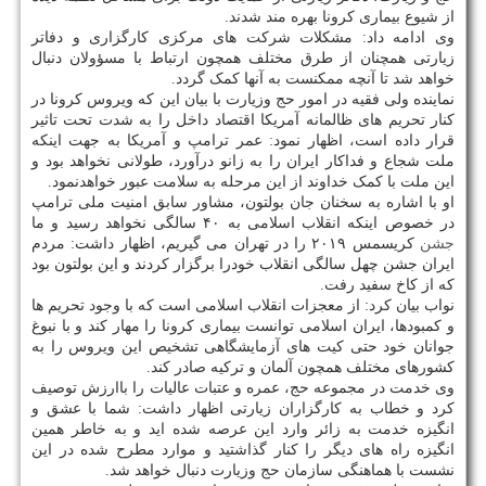
از شیوع بیماری کرونا بهره مند شدند.
وی ادامه داد: مشکلات شرکت های مرکزی کارگزاری و دفاتر
زیارتی همچنان از طرق مختلف همچون ارتباط با مسؤولان دنبال
خواهد شد تا آنچه ممکنست به آنها کمک گردد.
نماینده ولی فقیه در امور حج وزیارت با بیان این که ویروس کرونا در
کنار تحریم های ظالمانه آمریکا اقتصاد داخل را به شدت تحت تاثیر
قرار داده است، اظهار نمود: عمر ترامپ و آمریکا به جهت اینکه
ملت شجاع و فداکار ایران را به زانو درآورد، طولانی نخواهد بود و
این ملت با کمک خداوند از این مرحله به سلامت عبور خواهدنمود.
او با اشاره به سخنان جان بولتون، مشاور سابق امنیت ملی ترامپ
در خصوص اینکه انقلاب اسلامی به ۴۰ سالگی نخواهد رسید و ما
جشن
کریسمس ۲۰۱۹ را در تهران می گیریم، اظهار داشت: مردم
ایران جشن چهل سالگی انقلاب خودرا برگزار کردند و این بولتون بود
که از کاخ سفید رفت.
نواب بیان کرد: از معجزات انقلاب اسلامی است که با وجود تحریم ها
و کمبودها، ایران اسلامی توانست بیماری کرونا را مهار کند و با نبوغ
جوانان خود حتی کیت های آزمایشگاهی تشخیص این ویروس را به
کشورهای مختلف همچون آلمان و ترکیه صادر کند.
وی خدمت در مجموعه حج، عمره و عتبات عالیات را باارزش توصیف
کرد و خطاب به کارگزاران زیارتی اظهار داشت: شما با عشق و
انگیزه خدمت به زائر وارد این عرصه شده اید و به خاطر همین
انگیزه راه های دیگر را کنار گذاشتید و موارد مطرح شده در این
نشست با هماهنگی سازمان حج وزیارت دنبال خواهد شد.