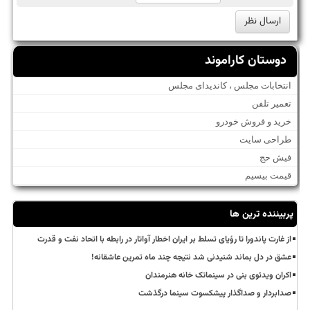
دوستان کاراموند
انتخابات مجلس ، کاندیدای مجلس
تعمیر تلفن
خرید و فروش خودرو
طراحی سایت
فیش حج
قیمت بیسیم
پربیننده ترین ها
از غارت پاندورا تا رؤیای تسلط بر ایران اخطار آواتار در رابطه با اتحاد نفت و قدرت
عشق در دل بماند شنیدنی شد نتیجه چند ماه تمرین عاشقانه!
اکران ویدئوی بنی در سینماتک خانه هنرمندان
صدابردار و صداگذار پیشکسوت سینما درگذشت