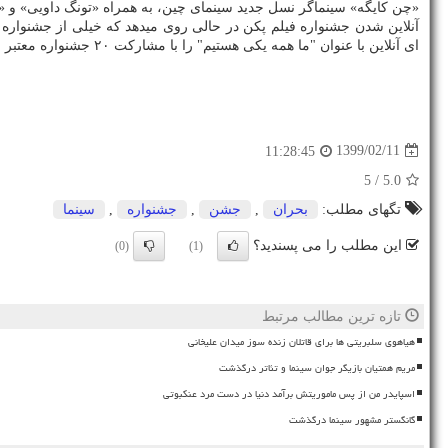
«چن کایگه» سینماگر نسل جدید سینمای چین، به همراه «تونگ داویی» و «تان
آنلاین شدن جشنواره فیلم پکن در حالی روی میدهد که خیلی از جشنواره 
ای آنلاین با عنوان "ما همه یکی هستیم" را با مشارکت ۲۰ جشنواره معتبر جهانی شامل کن، ونیز، برلین، ترایبکا، تورنتو، ساندنس و... از تاریخ ۲۹ می تا ۷ ژوئن (۹ تا ۱۸ خرداد) برگزار خواهد نمود.
1399/02/11
11:28:45
/ 5
5.0
تگهای مطلب:
بحران
,
جشن
,
جشنواره
,
سینما
این مطلب را می پسندید؟
(0)
(1)
تازه ترین مطالب مرتبط
هیاهوی سلبریتی ها برای قاتلان زنده سوز میدان علیخانی
مریم همتیان بازیگر جوان سینما و تئاتر درگذشت
اسپایدر من از پس ماموریتش برآمد دنیا در دست مرد عنکبوتی
گانگستر مشهور سینما درگذشت