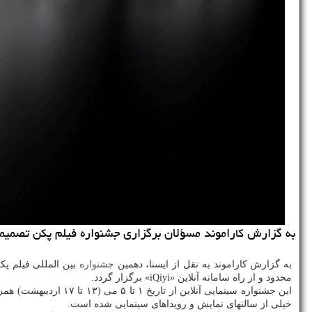
به گزارش كاراموند مسؤلان برگزاری جشنواره فیلم پكن تصمیمی گرفتند، 
به گزارش کاراموند به نقل از ایسنا، دهمین
جشنواره
محدود و از راه سامانه آنلاین «iQiyi» برگزار گردد.
این جشنواره سینمایی آنلاین از تاریخ ۱ تا ۵ می (۱۳ تا ۱۷ اردیبهشت) همزمان با تعطیلات روز کارگر در چین برپا شود که هر ساله شلوغترین روزهای سینما در چین را رقم میزد اما سال جاری
خیلی از سالنهای نمایش و رویداهای سینمایی شده است.