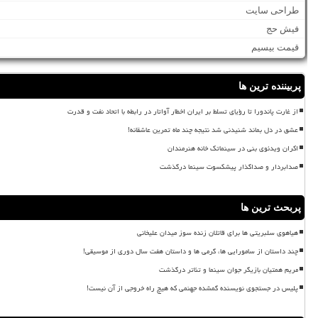
طراحی سایت
فیش حج
قیمت بیسیم
پربیننده ترین ها
از غارت پاندورا تا رؤیای تسلط بر ایران اخطار آواتار در رابطه با اتحاد نفت و قدرت
عشق در دل بماند شنیدنی شد نتیجه چند ماه تمرین عاشقانه!
اکران ویدئوی بنی در سینماتک خانه هنرمندان
صدابردار و صداگذار پیشکسوت سینما درگذشت
پربحث ترین ها
هیاهوی سلبریتی ها برای قاتلان زنده سوز میدان علیخانی
چند داستان از سامورایی ها، گرمی ها و داستان هفت سال دوری از موسیقی!
مریم همتیان بازیگر جوان سینما و تئاتر درگذشت
پلیس در جستجوی نویسنده گمشده جهنمی که هیچ راه خروجی از آن نیست!