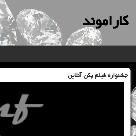
كاراموند
جشنواره فیلم پكن آنلاین