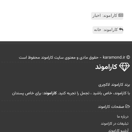
کاراموند: اخبار
کاراموند: خانه
karamond.ir - حقوق مادی و معنوی سایت كاراموند محفوظ است
كاراموند
برند کاراموند لاکچری
با کاراموند، خاص باشید ، تجمل را تجربه کنید.
کاراموند
: برای خاص پسندان
صفحات كاراموند
درباره ما
تبلیغات در كاراموند
آرشیو كاراموند