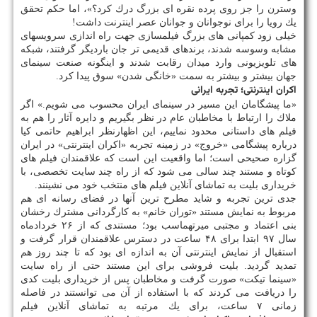
وسترن را جز روی پرده نقره ای بزرگ درك كرد؟»، اما حكم تحقق
یك رویا را برای نوجوانان و جوانان عصر اینترنت داشت!
خیلی زود كمپانی های بزرگ فیلمسازی جهت راه اندازی سرویسهای
مشابه وسوسه شدند، برندهای قدیمی تر جان باردیگر گرفتند، شبكه
های تلویزیونی وارد میدان رقابت شدند و اینگونه صنعت سینمای
جهان بیشتر و بیشتر به سمت «خانگی شدن» سوق پیدا كرد.
اكران اینترنتی؛ تجربه ایرانی
«ما پیشگامان این مسیر در سینمای ایران محسوب می شویم.» اگر
ملاك را ارتباط با مخاطبان عام در نظر بگیریم و دایره آثار را هم به
فیلم های داستانی محدود نماییم، این اظهارنظر ابراهیم حاتمی كیا
درباره پیشگامی «خروج» در زمینه تجربه «اكران اینترنتی» در ایران
گزاره صحیحی است؛ اما واقعیت این است كه علاقمندان فیلم های
كوتاه و مستند چند سالی می شود كه از راه چند سایت تخصصی، با
خریداری بلیت به تماشای آنلاین فیلم های منتخب خود می نشینند.
جدی ترین تجربه و شاید مطرح ترین آنها در فضای رسانه ای هم
مربوط به نمایش مستند «توران خانم» به كارگردانی مشترك رخشان
بنی اعتماد و مجتبی میرتهماسب بود؛ مستندی كه از ۲۶ خردادماه
سال ۹۷ ابتدا برای ۴۸ ساعت در دسترس علاقمندان قرار گرفت و
استقبال از نمایش اینترنتی آن به اندازه ای بود كه تا چند روز هم
تمدید گردید. بلیت فروشی برای این مستند حتی از راه سایت
«سینما تیكت» صورت گرفت و مخاطبان پس از خریداری بلیت كدی
را دریافت می كردند كه با استفاده از آن می توانستند در فاصله
زمانی ۷ ساعت، برای یك مرتبه به تماشای آنلاین فیلم