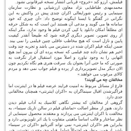
فیلمش، آرزو كند «خروج» قربانی انتشار نسخه غیرقانونی نشود.
محمدمهدی طباطبایی نژاد معاون ارزشیابی و نظارت سازمان
سینمایی و رئیس شورایعالی اكران چندی پیش در واكنش به این
نگرانی در گفتگو با ایسنا اینگونه توضیح داد: «آن چیزی كه خود
سامانه ها می گویند و مدعی آن هستند این است كه به شكل حرفه
ای مطلقاً امكان دانلود یا كپی كردن فیلم ها وجود ندارد، مگر اینكه
از روی تصویر، تصویر دیگری گرفته شود كه طبیعتاً آنقدر كیفیت
پایین و نازل است كه هیچ مخاطب عاقلی چنین فیلمی را نمی بیند.
ضمن اینكه فیلم اكران شده در دسترس می باشد و تجربه چند وقت
اخیر هم نشان داده چند فیلمی كه نسخه پرده ای آن بیرون آمد هیچ
التهابی را به وجود نیاورد و اصلاً مورد استقبال قرار نگرفت به
صورتی كه ما حتی آنرا بعنوان یك سرقت هنری هم نگاه نكردیم چون
الان دیگر مدل تصویربرداری از پرده و فیلم جواب نمی دهد و مردم
كالای مرغوب می خواهند.»
مخالفان چه می گویند؟
فارغ از مسائل مربوط به امنیت فرایند عرضه فیلم ها در اینترنت اما
فراگیرشدن اقبال سینماگران به «اكران اینترنتی» همچنان مخالفانی
جدی دارد.
گروهی از مخالفان كه بیشتر نگاهی كلاسیك به آداب فیلم دیدن
دارند، هنوز از منظر اصالت «تماشای فیلم در سالن تاریك سینما»، به
مخالفت با اكران اینترنتی می پردازند و معتقدند محصول سینمایی از
نظر ساختار و قالب اساساً ماهیتی متفاوت با یك اثر تلویزیونی دارد و
بنابراین هم «اكران اینترنتی» نمی تواند آلترناتیو «اكران در سینما»
باشد. از همین منظر هم احتمالاً عوامل فیلم «خروج» در نخستین خبر