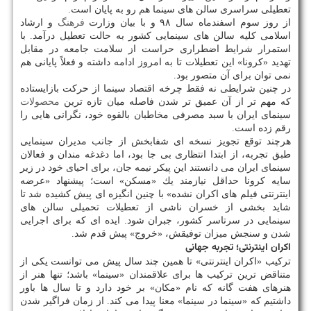
تعطیلی سراسری سالن های سینما هم رو به پایان است.
از روز سوم اسفندماه سال ۹۸ و با بیان وزارت
فرهنگ
و ارشاد
اسلامی كلیه سالن های سینمایی كشور به حالت تعطیل درآمد. با
استمرار شرایط اضطراری حراست از سلامت جامعه در مقابل
تهدید «كرونا» این تعطیلات تا به امروز ادامه داشته و فعلاً پایانی هم
نمی توان برای آن متصور بود.
در چنین شرایطی نه فقط چرخه اقتصاد سینما از حركت بازایستاده
كه مهم تر از آن عمیق تر شدن فاصله میان تازه ترین
محصولات
سینمای ایران با سبد مصرفی مخاطبان بالقوه خود، نگرانی هایی را
رقم زده است.
هرچند توقع تجویز نسخه ای شفابخش از جانب مدیران سینمایی
طبق تجربه، از ابتدا انتظاری بی جا بود، اما دغدغه مندان و فعالان
سینمای ایران می دانستند این پیكر نیمه جان، برای احیای خود در زیر
سایه كرونا حداقل نیازمند یك «مسكن» است؛ پیشنهاد «عرضه
اینترنتی فیلم های اكران نشده» با چنین انگیزه ای پیش كشیده شد تا
شاید بخشی از خسران ناشی از تعطیلات تحمیلی سالن های
سینمایی در سرتاسر كشور، جبران شود. ایده ای كه برای اجرایی
شدن و سنجش میزان توفیقش، «خروج» پیش قدم شد.
اكران اینترنتی؛ تجربه جهانی
تركیب «اكران اینترنتی» تا همین چند سال پیش می توانست یكی از
متناقض ترین تركیب ها برای علاقمندان «سینما» باشد؛ تنها هنر از
هنرهای هفت گانه كه نام «مكان» بر خود دارد و تا سال ها باور
داشتیم كه «سینما در سینما» معنا پیدا می كند. از زمان فراگیر شدن