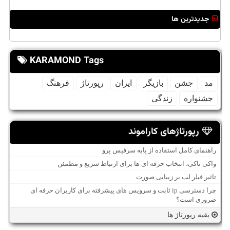
جدیدترین ها
KARAMOND Tags
مد
جشن
بازیگر
ایران
رپورتاژ
فرهنگ
جشنواره
زندگی
رپورتاژهای کاراموند
راهنمای کامل استفاده از پایه سرفیس پرو
واکی تاکی، انتخاب حرفه ای ها برای ارتباط سریع و مطمئن
تاثیر فیلر لب بر زیبایی صورت
چرا دسترسی ip ثابت و سرویس های پیشرفته برای کاربران حرفه ای
ضروری است؟
بقیه رپورتاژ ها