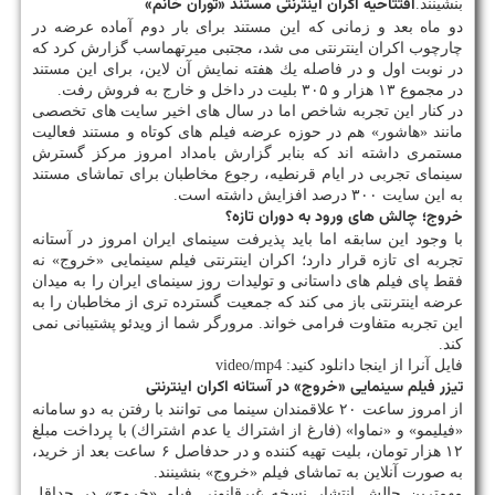
افتتاحیه اكران اینترنتی مستند «توران خانم»
بنشینند.
دو ماه بعد و زمانی كه این مستند برای بار دوم آماده عرضه در
چارچوب اكران اینترنتی می شد، مجتبی میرتهماسب گزارش كرد كه
در نوبت اول و در فاصله یك هفته نمایش آن لاین، برای این مستند
در مجموع ۱۳ هزار و ۳۰۵ بلیت در داخل و خارج به فروش رفت.
در كنار این تجربه شاخص اما در سال های اخیر سایت های تخصصی
مانند «هاشور» هم در حوزه عرضه فیلم های كوتاه و مستند فعالیت
مستمری داشته اند كه بنابر گزارش بامداد امروز مركز گسترش
سینمای تجربی در ایام قرنطیه، رجوع مخاطبان برای تماشای مستند
به این سایت ۳۰۰ درصد افزایش داشته است.
خروج؛ چالش های ورود به دوران تازه؟
با وجود این سابقه اما باید پذیرفت سینمای ایران امروز در آستانه
تجربه ای تازه قرار دارد؛ اكران اینترنتی فیلم سینمایی «خروج» نه
فقط پای فیلم های داستانی و تولیدات روز سینمای ایران را به میدان
عرضه اینترنتی باز می كند كه جمعیت گسترده تری از مخاطبان را به
این تجربه متفاوت فرامی خواند. مرورگر شما از ویدئو پشتیبانی نمی
كند.
فایل آنرا از اینجا دانلود كنید: video/mp4
تیزر فیلم سینمایی «خروج» در آستانه اكران اینترنتی
از امروز ساعت ۲۰ علاقمندان سینما می توانند با رفتن به دو سامانه
«فیلیمو» و «نماوا» (فارغ از اشتراك یا عدم اشتراك) با پرداخت مبلغ
۱۲ هزار تومان، بلیت تهیه كننده و در حدفاصل ۶ ساعت بعد از خرید،
به صورت آنلاین به تماشای فیلم «خروج» بنشینند.
مهمترین چالش انتشار نسخه غیرقانونی فیلم «خروج» در حداقل