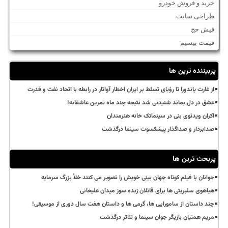
خرید و فروش خودرو
طراحی سایت
فیش حج
قیمت بیسیم
پربیننده ترین ها
از غارت پاندورا تا رؤیای تسلط بر ایران اخطار آواتار در رابطه با اتحاد نفت و قدرت
عشق در دل بماند شنیدنی شد نتیجه چند ماه تمرین عاشقانه!
اکران ویدئوی بنی در سینماتک خانه هنرمندان
صدابردار و صداگذار پیشکسوت سینما درگذشت
پربحث ترین ها
جوانان با فیلم کوتاه جهان بینی خویش را تصویر می کنند خلأ بزرگ سرمایه
هیاهوی سلبریتی ها برای قاتلان زنده سوز میدان علیخانی
چند داستان از سامورایی ها، گرمی ها و داستان هفت سال دوری از موسیقی!
مریم همتیان بازیگر جوان سینما و تئاتر درگذشت