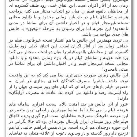
زمان بعد از آغاز اكران است. این اتفاق خیلی زود طیف گسترده ای
از مخاطبان بالقوه فیلم را میان دو انتخاب مختار می كند؛ پرداخت
هزینه و تماشای فیلم در یك بازه زمانی محدود و یا دانلود مجانی
نسخه غیرمجاز فیلم و در اختیار داشتن آن برای تماشا در مدتی
نامحدود! این تجربه اما برای رسیدن به مرحله «توفیق» با چالش
های جدی مواجه می باشد.
بی تردید مهمترین این چالش ها هم انتشار نسخه غیرقانونی فیلم در
حداقل زمان بعد از آغاز اكران است. این اتفاق خیلی زود طیف
گسترده ای از مخاطبان بالقوه فیلم را میان دو انتخاب مختار می كند؛
پرداخت هزینه و تماشای فیلم در یك بازه زمانی محدود و یا دانلود
مجانی نسخه غیرمجاز فیلم و در اختیار داشتن آن برای تماشا در
مدتی نامحدود!
این چالش زمانی صورت جدی تری پیدا می كند كه به این واقعیت
توجه داشته باشیم؛ مصرف كنندگان فضای مجازی در ایران به
خصوص فیلم بازهای حرفه ای كه فیلم های روز سینمای جهان را از
راه اینترنت رصد و دانلود می كرده اند، عادت به مصرف «رایگان»
دارند!
عبور از این چالش هر چند امنیت بالای سخت افزاری سامانه های
عرضه فیلم را می طلبد اما اساسا مهمترین و اصلی ترین متغییر در
این عرصه «فرهنگ مصرف» مخاطبان است. اوج گیری پدیده قاچاق
فیلم های روز سینمای ایران پارسال تجربه ای بود كه حالا نگرانی در
این حوزه دوچندان هم كرده است. برای همین ابراهیم حاتمی كیا هم
ترجیح داد روز گذشته و در ویدئوی دعوت از علاقه مندان به تماشای