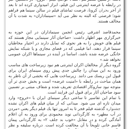
در رابطه با عرضه اینترنتی این فیلم، ابراز امیدواری كرده اند تا بعد
از آخر
بحران
كرونا، فرصت تماشای فیلم در سالن سینما هم فراهم
شود؛ فرصتی كه البته به نظر می آید «سینماداران» به شدت با آن
مخالف هستند.
محمدقاصد اشرفی رئیس انجمن سینماداران در این حوزه به
خبرگزاری مهر اظهار داشت: «صاحبان آثار سینمایی مجاز هستند كه
فیلم های خویش را به هر نحوی كه تمایل دارند در اختیار مخاطبان
سینما قرار دهند، اما فیلمی كه در فضای مجازی و یا شبكه نمایش
خانگی عرضه شده باشد، اساسا در آینده در سینماها اكران عمومی
نخواهد شد.»
گروه دیگر از مخالفان اكران اینترنتی هم نبود زیرساخت های مناسب
ورود به این میدان را چالش جدی پیش روی سینمای ایران برای
قبول این ریسك می دانند. زیرساخت هایی كه بخشی از آن ناظر به
همان مباحث در رابطه با «امنیت عرضه» است و بخش جدی تر آن
متوجه نبود سازوكار اقتصادی تعریف شده و شفاف مبتنی بر تضمین
سود صاحبان آثار برای قبول این فرایند است.
با تمام این تفاسیر تا ساعتی دیگر سینمای ایران با «خروج» وارد
میدان تازه ای می شود. میدانی كه از میان فیلم های اكران نشده
جشنواره
گذشته فیلم فجر تا به امروز تنها یك فیلم دیگر یعنی «مردن
در آب مطهر» به كارگردانی نوید محمودی برای ورود به آن اعلام
آمادگی كرده و در مقابل «خوب بد جلف ۲» به كارگردانی پیمان
قاسم خانی تلویحاً با آن مخالفت كرده است. درباره سلیقه و نظر