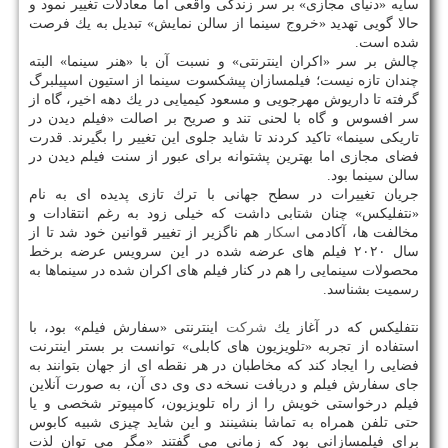
سایه «دنیای مجازی» بر سر زندگی واقعی اما معادلات تغییر نمود و
حالا گویی تهدید «خروج سینما از سالن نمایش» تبدیل به یك فرصت
شده است.
چالش بر سر «اكران اینترنتی» و نسبت آن با «هنر سینما» البته
چندان تازه نیست؛ فیلمسازان پیشكسوت سینما از استیون اسپیلبرگ
گرفته تا داریوش مهرجویی و مسعود كیمیایی در یك دهه اخیر، گاه از
سر افسوس و گاه با لحنی تند و صریح بر اصالت «فیلم دیدن در
تاریكی سینما» تاكید كردند تا شاید جلوی این تغییر را بگیرند. قدرت
فضای مجازی اما بهترین پشتوانه برای عبور از سنت فیلم دیدن در
سالن سینما بود.
جریان تغییرات در سطح جهانی با ترك تازی پدیده ای به نام
«نتفلیكس» چنان شتابی داشت كه خیلی زود به رغم انتقادات و
مخالفت ها، آكادمی
اسكار
هم ناگزیر از تغییر قوانین خود شد تا از
سال ۲۰۲۰ فیلم های عرضه شده در این سرویس عرضه برخط
محصولات سینمایی را هم در كنار فیلم های اكران شده در سینماها به
رسمیت بشناسد.
نتفلیكس كه در آغاز یك
شركت
اینترنتی «سفارش فیلم» بود، با
استفاده از تجربه «تلویزیون های كابلی» توانست بر بستر اینترنت
فضایی را ایجاد كند كه مخاطبان در هر نقطه ای از جهان بتوانند به
جای سفارش فیلم و دریافت نسخه دی وی دی آن، به صورت آنلاین
فیلم درخواستی خویش را از راه تلویزیون، كامپیوتر شخصی و یا
حتی تلفن همراه به تماشا بنشینند و این شاید چیزی شبیه كابوس
برای فیلمسازانی بود كه زمانی می گفتند «مگر می توان لذت