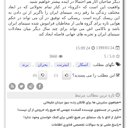
دیگر صاحبان آثار هم احتمالاً در آینده بیشتر خواهیم شنید.
واقعیت این است كه «كرونا» در كنار تمام تحولاتی كه در ابعاد
مختلف زندگی ما رقم زده، سینمای ایران را ناگزیر از تن دادن به
این ریسك كرده است. ریسكی كه توفیق در آن می تواند در حكم
هوایی تازه برای گروه هایی از مخاطبان فراموش شده سینمای ایران
باشد و ناكامی اش می تواند برای چند سال دیگر میان معادلات
سینمای ایران و تجربه های جهانی فاصله ایجاد كند.
1399/01/24
15:09:24
3660
/ 5
5.0
تگهای مطلب:
اسكار
,
اینترنت
,
بحران
,
برند
این مطلب را می پسندید؟
(0)
(1)
تازه ترین مطالب مرتبط
هیاهوی سلبریتی ها برای قاتلان زنده سوز میدان علیخانی
پلیس در جستجوی نویسنده گمشده جهنمی که هیچ راه خروجی از آن نیست!
فرار از اتاق با یک سنجاق سر هیچ تلفنی برای کمک خواستن وجود ندارد!
پاسخ علمی نو به سوالات تخصصی فناوری اطلاعات