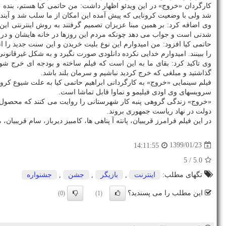
كارگردان «خروج» در این ویدئو اظهار داشت: من حاتمی كیا هستم، بنده سال ۹۸ فیلمی به نام «خروج» ساختم
شد ولی با وضعیت كرونایی كه پیش آمده این امكان از ما سلب شد و آینده
وی اضافه كرد: بر همین مبنا عزیزان تصمیم گرفتند به روش اینترنتی این
شدنی است و جواب می دهد چونكه مردم این روزها در خانه هایشان و در كن
حاتمی كیا افزود: من امیدوارم این نوع بلیت خریدن و این سنت جدید را انجا
را ببینند. امیدوارم خدایی نكرده دانلودی صورت نگیرد و به شكل غیرقانون
گذاشتید و مبلغی كه خرج كردید نباشیم و سرمان بلند باشد.
سرویسهای وی اودی فیلیمو و نماوا قابل تماشا است.
«خروج» زندگی گروهی پنبه كار شهرستانی را روایت می كنند كه محصول شا
دولت در نهاد ریاست جمهوری بروند.
در این فیلم فرامرز قریبیان، پانته آ پناهی ها، كامبیز دیرباز، سام قریبی
1399/01/23
14:11:55
/ 5
5.0
تگهای مطلب:
اینترنت
,
بازیگر
,
جشن
,
جشنواره
این مطلب را می پسندید؟
(0)
(1)