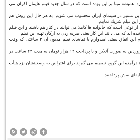
. همیشه مبنا بر این بوده است كه در سال جدید فیلم هایمان اكران می
امان این مسیر در سینمای ایران محسوب می شویم. به هر حال این روش هم
این فیلم شریك نماییم.
از نوعی است كه خانواده ها كاملا می توانند در كنار هم باشند و این فیلم
 اند كه می دانند این كار یعنی ضربه زدن به اركان تهیه این فیلم.
وی تاكید كرد: بقای ما به این است كه فیلم ساخته و بودجه ای خرج شود و از راه نمایش فیلم، بودجه ما برگردد و باز یك فیلم دیگر بسازیم. امیدوارم این اتفاق بیفتد. امیدوارم با تماشای فیلم مدیون آن ۲ ساعتی كه وقت
فیلم سینمایی «خروج» به كارگردانی ابراهیم حاتمی كیا به علت شیوع كرونا و ادامه تعطیلی سالن های سینمایی در سرتاسر كشور، از فردا یكشنبه ۲۴ فروردین به صورت آنلاین و با پرداخت ۱۲ هزار تومان به مدت ۲۴ ساعت در
 درآمده این گروه تصمیم می گیرند برای اعتراض به وضعیتشان نزد هیأت
ایفای نقش پرداختند.