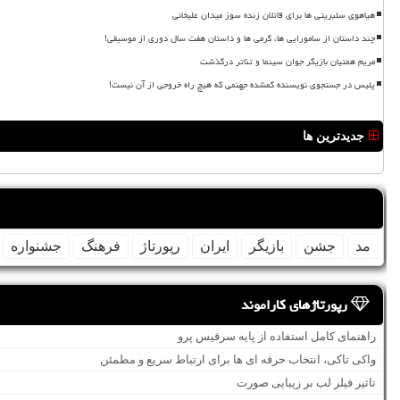
هیاهوی سلبریتی ها برای قاتلان زنده سوز میدان علیخانی
چند داستان از سامورایی ها، گرمی ها و داستان هفت سال دوری از موسیقی!
مریم همتیان بازیگر جوان سینما و تئاتر درگذشت
پلیس در جستجوی نویسنده گمشده جهنمی که هیچ راه خروجی از آن نیست!
جدیدترین ها
مد
جشن
بازیگر
ایران
رپورتاژ
فرهنگ
جشنواره
رپورتاژهای کاراموند
راهنمای کامل استفاده از پایه سرفیس پرو
واکی تاکی، انتخاب حرفه ای ها برای ارتباط سریع و مطمئن
تاثیر فیلر لب بر زیبایی صورت