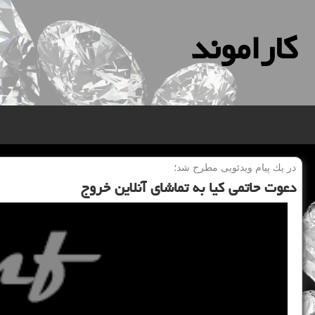
كاراموند
در یك پیام ویدئویی مطرح شد؛
دعوت حاتمی كیا به تماشای آنلاین خروج