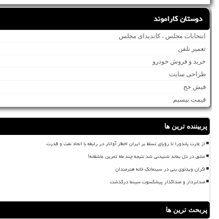
دوستان کاراموند
انتخابات مجلس ، کاندیدای مجلس
تعمیر تلفن
خرید و فروش خودرو
طراحی سایت
فیش حج
قیمت بیسیم
پربیننده ترین ها
از غارت پاندورا تا رؤیای تسلط بر ایران اخطار آواتار در رابطه با اتحاد نفت و قدرت
عشق در دل بماند شنیدنی شد نتیجه چند ماه تمرین عاشقانه!
اکران ویدئوی بنی در سینماتک خانه هنرمندان
صدابردار و صداگذار پیشکسوت سینما درگذشت
پربحث ترین ها