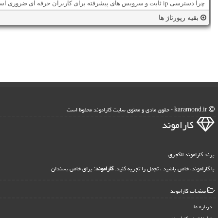
چرا دسترسی ip ثابت و سرویس های پیشرفته برای کاربران حرفه ای ضروری است؟
بقیه رپورتاژ ها
karamond.ir - حقوق مادی و معنوی سایت كاراموند محفوظ است
كاراموند
برند کاراموند لاکچری
با کاراموند، خاص باشید ، تجمل را تجربه کنید.
کاراموند
: برای خاص پسندان
صفحات كاراموند
درباره ما