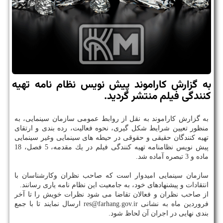
به گزارش كاراموند پیش نویس نظام نامه تهیه
كنندگی فیلم منتشر گردید.
به گزارش كاراموند به نقل از روابط عمومی سازمان سینمایی، به
منظور تعیین شرایط شكل گیری، نحوه فعالیت، رده بندی و ارتقای
تهیه كنندگان حقیقی و حقوقی در حیطه های سینمایی وغیر سینمایی
پیش نویس نظامنامه تهیه كنندگی فیلم در یك مقدمه، 5 فصل، 18
ماده و 3 تبصره آماده شد.
سازمان سینمایی امیدوار است كه صاحب نظران وكارشناسان با
انتقادات و پیشنهادهای خود، به جامعیت این نظام نامه یاری رسانند.
از صاحب نظران و فعالان تقاضا می شود نظرات خویش را تا آخر
فروردین ماه به نشانی res@farhang.gov.ir ارسال نمایند تا با جمع
بندی نهایی در اجران آن لحاظ شود.