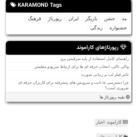
KARAMOND Tags
مد
جشن
بازیگر
ایران
رپورتاژ
فرهنگ
جشنواره
زندگی
رپورتاژهای کاراموند
راهنمای کامل استفاده از پایه سرفیس پرو
واکی تاکی، انتخاب حرفه ای ها برای ارتباط سریع و مطمئن
تاثیر فیلر لب بر زیبایی صورت
چرا دسترسی ip ثابت و سرویس های پیشرفته برای کاربران حرفه ای
ضروری است؟
بقیه رپورتاژ ها
کاراموند: اخبار
کاراموند: خانه