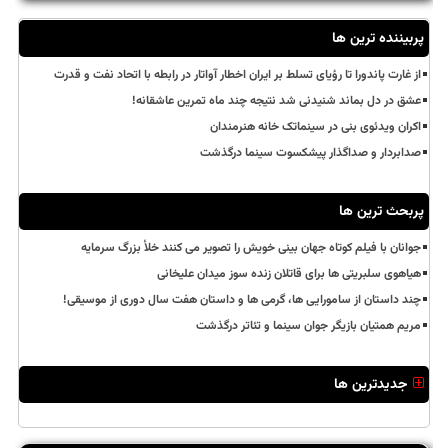
پربیننده ترین ها
از غارت پاندورا تا رؤیای تسلط بر ایران اخطار آواتار در رابطه با اتحاد نفت و قدرت
عشق در دل بماند شنیدنی شد نتیجه چند ماه تمرین عاشقانه!
اکران ویدئوی بنی در سینماتک خانه هنرمندان
صدابردار و صداگذار پیشکسوت سینما درگذشت
پربحث ترین ها
جوانان با فیلم کوتاه جهان بینی خویش را تصویر می کنند خلأ بزرگ سرمایه
هیاهوی سلبریتی ها برای قاتلان زنده سوز میدان علیخانی
چند داستان از سامورایی ها، گرمی ها و داستان هفت سال دوری از موسیقی!
مریم همتیان بازیگر جوان سینما و تئاتر درگذشت
جدیدترین ها