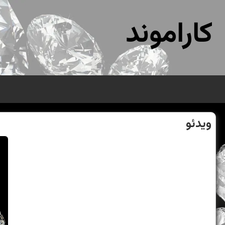
کاراموند
ویدئو