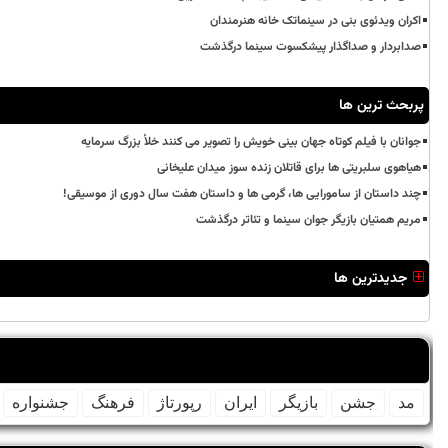
اکران ویدئوی بنی در سینماتک خانه هنرمندان
صدابردار و صداگذار پیشکسوت سینما درگذشت
پربحث ترین ها
جوانان با فیلم کوتاه جهان بینی خویش را تصویر می کنند خلأ بزرگ سرمایه
هیاهوی سلبریتی ها برای قاتلان زنده سوز میدان علیخانی
چند داستان از سامورایی ها، گرمی ها و داستان هفت سال دوری از موسیقی!
مریم همتیان بازیگر جوان سینما و تئاتر درگذشت
جدیدترین ها
مد
جشن
بازیگر
ایران
رپورتاژ
فرهنگ
جشنواره