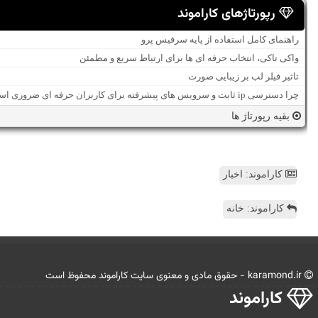
رپورتاژهای کاراموند
راهنمای کامل استفاده از پایه سرفیس پرو
واکی تاکی، انتخاب حرفه ای ها برای ارتباط سریع و مطمئن
تاثیر فیلر لب بر زیبایی صورت
چرا دسترسی ip ثابت و سرویس های پیشرفته برای کاربران حرفه ای ضروری است؟
بقیه رپورتاژ ها
کاراموند: اخبار
کاراموند: خانه
karamond.ir - حقوق مادی و معنوی سایت كاراموند محفوظ است
كاراموند