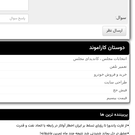
سوال:
دوستان کاراموند
انتخابات مجلس ، کاندیدای مجلس
تعمیر تلفن
خرید و فروش خودرو
طراحی سایت
فیش حج
قیمت بیسیم
پربیننده ترین ها
از غارت پاندورا تا رؤیای تسلط بر ایران اخطار آواتار در رابطه با اتحاد نفت و قدرت
عشق در دل بماند شنیدنی شد نتیجه چند ماه تمرین عاشقانه!