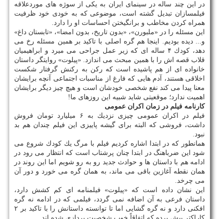
در این چند ساله در سینمای ایران به یكی از سوژه های موردعلاقه
فیلمسازان تبدیل گشته است، موضوعی كه به خودی خود ظرفیت
همراه كردن مخاطب و برانگیختن احساسات او را دارد.
این مسئله را در «ملبورن»، «بدون تاریخ، بدون امضا»، «تابستان داغ»
و... دیده بودیم. اینجا هم گره اصلی با تاكید بر همین مسئله رخ می
دهد، كودك ۴ ساله ای كه زیر عمل جراحی می میرد و ابراهیمیان
قلاب قصه اش را با همین مبحث می اندازد. «پیلوت» روایتگر داستان
خانواده ای از هم پاشیده است كه ركن به ركنش گرفتار شكست
اخلاقی هستند، آدم هایی كه فارغ از مناسبات اجتماعی آنچه برایشان
معنا پیدا می كند نفع شخصی خودشان است و هیچ چیز دیگر برایشان
اهمیت ندارد؛ موقعیتی شاید شبیه این روزهای ما!
كارنامه فیلم در زمان اكران عمومی
فیلم در اكران عمومی چیزی نزدیك به ۶ میلیارد تومان فروش
داشت، فروشی كه البته برای گیشه پاییزی این فیلم چندان هم بد
نبود.
همانطور كه در ابتدا اشاره كردیم فیلم با مرگ یك كودك شروع می
شود این ضرباهنگ در ابتدا چنان پرشتاب است كه انتظار می رود در
ادامه هم با داستان ها و حوادث جدید رو به رو شویم اما این روند در
همان نقطه آغازین باقی می ماند، به همان گره می خورد و دور آن
می چرخد.
این نشان داده است كه «پیلوت» فیلمنامه ای كم كشش دارد،
داستان فرعی به آن اضافه نمی گردد، فیلمی كه در ادامه نه گره
افكنی دارد و نه گره گشایی اما تا توانسته داستانش را با تاكید بر ۲
كاراكتر پیش برده كه اتفاقاً خوب شخصیت پردازی شده اند.