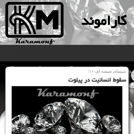
كاراموند
منو
سینمای شیشه ای-۱۱؛
سقوط انسانیت در پیلوت