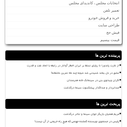
انتخابات مجلس ، کاندیدای مجلس
تعمیر تلفن
خرید و فروش خودرو
طراحی سایت
فیش حج
قیمت بیسیم
پربیننده ترین ها
از غارت پاندورا تا رؤیای تسلط بر ایران اخطار آواتار در رابطه با اتحاد نفت و قدرت
عشق در دل بماند شنیدنی شد نتیجه چند ماه تمرین عاشقانه!
اکران ویدئوی بنی در سینماتک خانه هنرمندان
صدابردار و صداگذار پیشکسوت سینما درگذشت
پربحث ترین ها
مریم همتیان بازیگر جوان سینما و تئاتر درگذشت
پلیس در جستجوی نویسنده گمشده جهنمی که هیچ راه خروجی از آن نیست!