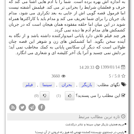
به اندازه اش بهره برده است. شما را با آدم هایی آشنا می كند كه
حرف و فعلشان شرایط را بحرانی تر می كند. فیلمش آشفته نیست
اما فرمول قصه گویی اش از جایی به بعد تكراری می شود، مدام
یك جریان را برای شما تعریف می كند و مدام باید با كاراكترها همراه
شوید در این میان اما حلقه مفقوده همان هیجان است كه در جریان
كشمكش های مدام آدم ها دیده نمی گردد.
هر چند فیلم تلاش دارد پایانی امیدواركننده داشته باشد و از نگاه به
آینده سخن بگوید. اما كشمكش های زن و شوهر این قصه چنان
طولانی است كه دیگر آن سكانس پایانی به كمك مخاطب نمی آید؛
بر دلش نمی چسبد و آنرا یك آخر كلیشه ای و شعاری می انگارد.
1399/01/14
14:20:33
3660
/ 5
5.0
تگهای مطلب:
بازیگر
,
بحران
,
سینما
,
فیلم
این مطلب را می پسندید؟
(0)
(1)
تازه ترین مطالب مرتبط
مریم همتیان بازیگر جوان سینما و تئاتر درگذشت
پلیس در جستجوی نویسنده گمشده جهنمی که هیچ راه خروجی از آن نیست!