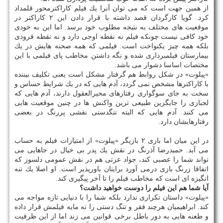
از همین جهت است كه می توان آنرا یك فیلم كاراكترمحور قلمداد
كرد. گویا كارگردان قصد داشته با قرار دادن این ۲ كاراكتر در
موقعیت های مختلف به نتیجه مطلوب خود برسد. اما این به خودی
خود كافی نیست چونكه فیلم نه نقطه اوجی دارد و نه نقطه فرودی
بلكه همه چیز یكنواخت است. فیلمی كه همه صحنه هایش در یك
بیمارستان فیلمبرداری شده و نگه داشتن مخاطب پای فیلمی با این
مختصات اساسا دشوار می باشد.
«پیلوت» در شكل روابط هم گرفتار مشكل است یعنی تكلیف بیننده
با كاراكترها مشخص نمی گردد، آدم هایی كه در یك شرایط حساس و
سخت به جای سوگواری رفتارهای محیرالعقول دارند، آدم هایی كه
لجبازی را جایگزین طبیعی ترین واكنش ها در چنین موقعیت هایی
می كنند. آدم هایی كه البته تنگدستی نقشی پررنگ در بعضی
رفتارهایشان دارد.
در این میان اما بازی ۲ بازیگر «پیلوت» از امتیازات فیلم به حساب
می آید. حمیدرضا آذرنگ در نقش یك پدر بی خیال در جاهایی می
تواند شما را عصبی كند، جواد عزتی هم در نقش عمومی دلسوز كه
اتفاقا زرنگ بازی درمی آورد برایتان باورپذیر است. او اصلا یك تنه
انگیزه ای است كه مخاطب فیلم را تا آخر پیگیری كند.
آیا شما هم این فیلم را دوست خواهید داشت؟
«پیلوت» داستان تكراری ندارد بلكه شما را با دنیایی تازه مواجه می
كند. ابراهیمیان هرچند فقر و تنگ دستی را ته مایه فیلمش قرار داده
و طعنه هایی به دور باطل برخی قوانین می زند اما از این ظرفیت