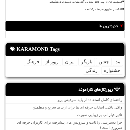
اسپایدر من از پس ماموریتش برآمد دنیا در دست مرد عنکبوتی
گانگستر مشهور سینما درگذشت
جدیدترین ها
KARAMOND Tags
مد
جشن
بازیگر
ایران
رپورتاژ
فرهنگ
جشنواره
زندگی
رپورتاژهای کاراموند
راهنمای کامل استفاده از پایه سرفیس پرو
واکی تاکی، انتخاب حرفه ای ها برای ارتباط سریع و مطمئن
تاثیر فیلر لب بر زیبایی صورت
چرا دسترسی ip ثابت و سرویس های پیشرفته برای کاربران حرفه ای
ضروری است؟