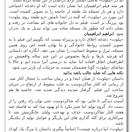
آید در «پیلوت» تلاشی آشكار برای درآمدن از این سایه كرده است.
هر سه فیلم ابراهیمیان اما نشان داده است كه او دغدغه اجتماعی
دارد و هر بار مسئله یك طبقه از جامعه را به تصویر كشیده است.
این مورد در «پیلوت» كه البته در ابتدا نامش «دو طبقه روی پیلوت»
بود پررنگ تر است. فیلم به دل خانواده های كم بضاعت تر رفته و
نشان داده كه چطور یك مسئله ساده می تواند تبدیل به یك
بحران
شود.
ابراهیم ابراهیمیان
«پیلوت» دغدغه اخلاق دارد و پربیراه نیست كه بگوییم این فیلم با به
تصویر كشیدن روابط خانوادگی و بنا نهادن قصه اش روی همین
مسئله، تنزل و سقوط انسانیت را نشان می دهد، انگاره ای داستانی
كه هرچند بارها و بارها بخصوص در این چند ساله واقعیتش در
اطرافمان اتفاق افتاده اما شاید به درستی آنرا ندیده ایم و حالا با
تماشای «پیلوت» گویا چشممان نسبت به جزئیات آن بازتر می شود.
نكته هایی كه شاید جالب باشد بدانید
داستان «پیلوت» از همان ابتدا و در زمان ساخت با جنجال آغاز شد،
از زمانی كه الناز شاكردوست به علت سقوط از ارتفاع در جریان
ساخت این فیلم، گرفتار صدمه دیدگی شدید شد، حاشیه ها هم
شروع شد.
آسیب دیدگی تا جایی بود كه شاكردوست حتی توان راه رفتن را از
دست داد. گروه تولید اما صبر نكرد تا او بهبود پیدا كند به فاصله چند
هفته الناز شاكردوست حذف و بهدخت ولیان جایگزینش شد تا
سرآغازی برای گله گذاری های این بازیگر و عوامل تولید از یكدیگر
باشد.
«پیلوت» اما درباره چیست؟ اساساً پیگیری داستان با مرگ یك كودك