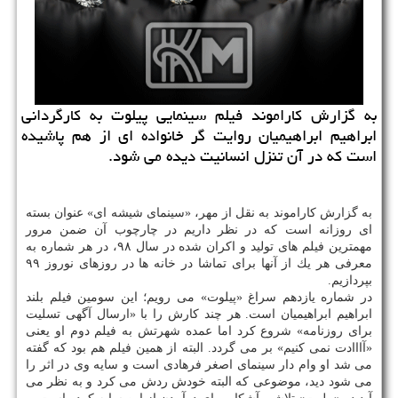
به گزارش كاراموند فیلم سینمایی پیلوت به كارگردانی
ابراهیم ابراهیمیان روایت گر خانواده ای از هم پاشیده
است كه در آن تنزل انسانیت دیده می شود.
به گزارش كاراموند به نقل از مهر، «سینمای شیشه ای» عنوان بسته
ای روزانه است كه در نظر داریم در چارچوب آن ضمن مرور
مهمترین فیلم های تولید و اكران شده در سال ۹۸، در هر شماره به
معرفی هر یك از آنها برای تماشا در خانه ها در روزهای نوروز ۹۹
بپردازیم.
در شماره یازدهم سراغ «پیلوت» می رویم؛ این سومین فیلم بلند
ابراهیم ابراهیمیان است. هر چند كارش را با «ارسال آگهی تسلیت
برای روزنامه» شروع كرد اما عمده شهرتش به فیلم دوم او یعنی
«آااادت نمی كنیم» بر می گردد. البته از همین فیلم هم بود كه گفته
می شد او وام دار سینمای اصغر فرهادی است و سایه وی در اثر را
می شود دید، موضوعی كه البته خودش ردش می كرد و به نظر می