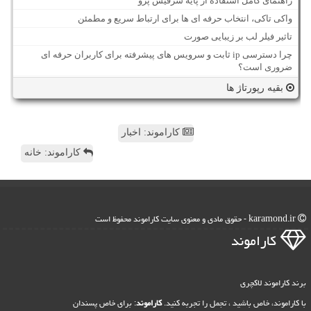
راهنمای کامل استفاده از پایه سرفیس پرو
واکی تاکی، انتخاب حرفه ای ها برای ارتباط سریع و مطمئن
تاثیر فیلر لب بر زیبایی صورت
چرا دسترسی ip ثابت و سرویس های پیشرفته برای کاربران حرفه ای
ضروری است؟
بقیه رپورتاژ ها
کاراموند: اخبار
کاراموند: خانه
karamond.ir - حقوق مادی و معنوی سایت كاراموند محفوظ است
كاراموند
برند کاراموند لاکچری
با کاراموند، خاص باشید ، تجمل را تجربه کنید.
کاراموند
: برای خاص پسندان