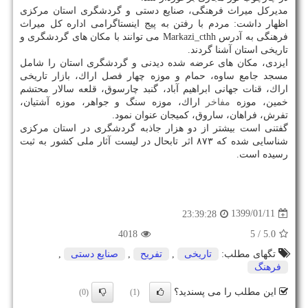
مدیركل میراث فرهنگی، صنایع دستی و گردشگری استان مركزی
اظهار داشت: مردم با رفتن به پیج اینستاگرامی اداره كل میراث
فرهنگی به آدرس Markazi_cthh می توانند با مكان های گردشگری و
تاریخی استان آشنا گردند.
ایزدی، مكان های عرضه شده دیدنی و گردشگری استان را شامل
مسجد جامع ساوه، حمام و موزه چهار فصل اراك، بازار تاریخی
اراك، قنات جهانی ابراهیم آباد، گنبد چارسوق، قلعه سالار محتشم
خمین، موزه
مفاخر
اراك، موزه سنگ و جواهر، موزه آشتیان،
تفرش، فراهان، ساروق، كمیجان عنوان نمود.
گفتنی است بیشتر از دو هزار جاذبه گردشگری در استان مركزی
شناسایی شده كه ۸۷۳ اثر تابحال در لیست آثار ملی كشور به ثبت
رسیده است.
1399/01/11
23:39:28
4018
/ 5
5.0
تگهای مطلب:
تاریخی
,
تفریح
,
صنایع دستی
,
فرهنگ
این مطلب را می پسندید؟
(0)
(1)