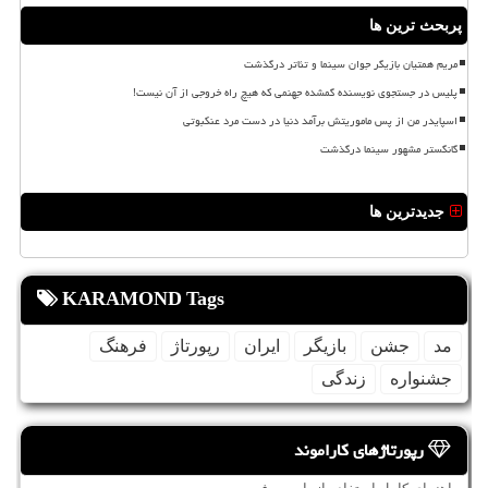
پربحث ترین ها
مریم همتیان بازیگر جوان سینما و تئاتر درگذشت
پلیس در جستجوی نویسنده گمشده جهنمی که هیچ راه خروجی از آن نیست!
اسپایدر من از پس ماموریتش برآمد دنیا در دست مرد عنکبوتی
گانگستر مشهور سینما درگذشت
جدیدترین ها
KARAMOND Tags
مد
جشن
بازیگر
ایران
رپورتاژ
فرهنگ
جشنواره
زندگی
رپورتاژهای کاراموند