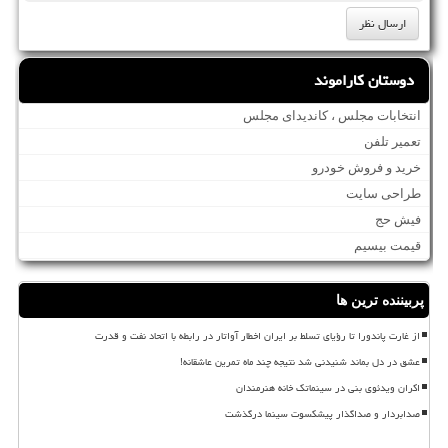
دوستان کاراموند
انتخابات مجلس ، کاندیدای مجلس
تعمیر تلفن
خرید و فروش خودرو
طراحی سایت
فیش حج
قیمت بیسیم
پربیننده ترین ها
از غارت پاندورا تا رؤیای تسلط بر ایران اخطار آواتار در رابطه با اتحاد نفت و قدرت
عشق در دل بماند شنیدنی شد نتیجه چند ماه تمرین عاشقانه!
اکران ویدئوی بنی در سینماتک خانه هنرمندان
صدابردار و صداگذار پیشکسوت سینما درگذشت