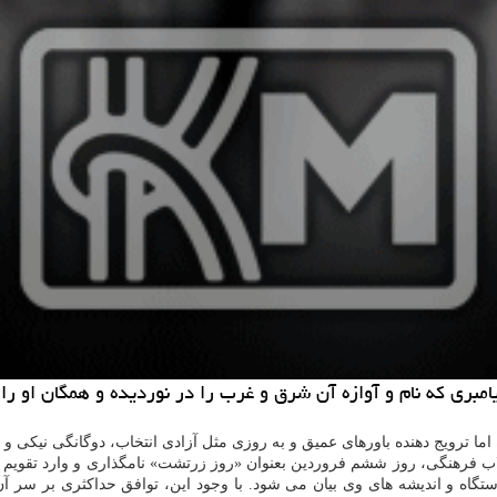
بری كه نام و آوازه آن شرق و غرب را در نوردیده و همگان او را
ده اما ترویج دهنده باورهای عمیق و به روزی مثل آزادی انتخاب، دوگانگی نیكی
قلاب فرهنگی، روز ششم فروردین بعنوان «روز زرتشت» نامگذاری و وارد تقویم 
تگاه و اندیشه های وی بیان می شود. با وجود این، توافق حداكثری بر سر آ