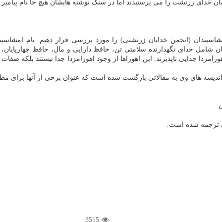
 خدای زرتشت را می پرستیدند اما در سنگ نوشته هایشان هیچ جا نام پیامبر را 
اسپندان (انجمن خدایان زرتشتی) را مورد بررسی قرار دهیم. نام امشاسپند
ن شامل خدای نگهدارنده سلامتی تن، حافظ دارایی و مال، حافظ چهارپایان، پ
رامزدا جدایی ناپذیرند. این اهوراها از وجود اهورامزدا جدا نیستند بلكه صفات
یشه های وی به مقالاتی بازگشت شده است كه عنوان برخی از آنها برای مطالع
ن
ی ترجمه شده است.
3515