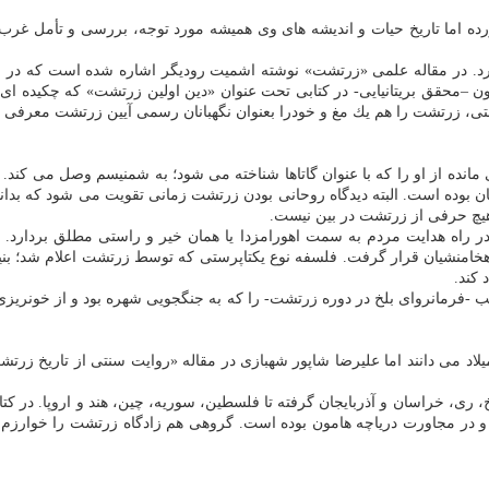
 دارد. در مقاله علمی «زرتشت» نوشته اشمیت رودیگر اشاره شده است كه در م
تون –محقق بریتانیایی- در كتابی تحت عنوان «دین اولین زرتشت» كه چكیده ا
ن زرتشتی، زرتشت را هم یك مغ و خودرا بعنوان نگهبانان رسمی آیین زرتشت معر
مانده از او را كه با عنوان گاتاها شناخته می شود؛ به شمنیسم وصل می كند
ربان بوده است. البته دیدگاه روحانی بودن زرتشت زمانی تقویت می شود كه بد
ف، هیچ حرفی از زرتشت در بین نیست.
راه هدایت مردم به سمت اهورامزدا یا همان خیر و راستی مطلق بردارد. بنا 
هخامنشیان قرار گرفت. فلسفه نوع یكتاپرستی كه توسط زرتشت اعلام شد؛ بن
 كند.
رمانروای بلخ در دوره زرتشت- را كه به جنگجویی شهره بود و از خونریزی ا
 از شرق شناسان زمان ظهور زرتشت را سال ۶۰۰ پیش از میلاد می دانند اما علیرضا شاپور شهبازی در مقاله 
، خراسان و آذربایجان گرفته تا فلسطین، سوریه، چین، هند و اروپا. در كتاب 
در مجاورت دریاچه هامون بوده است. گروهی هم زادگاه زرتشت را خوارزم می 