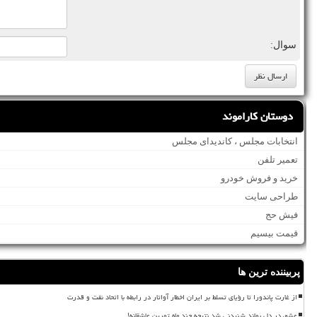
سوال:
دوستان کاراموند
انتخابات مجلس ، کاندیدای مجلس
تعمیر تلفن
خرید و فروش خودرو
طراحی سایت
فیش حج
قیمت بیسیم
پربیننده ترین ها
از غارت پاندورا تا رؤیای تسلط بر ایران اخطار آواتار در رابطه با اتحاد نفت و قدرت
عشق در دل بماند شنیدنی شد نتیجه چند ماه تمرین عاشقانه!