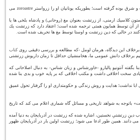
زرتشت همچون شخصیت هایی است كه از شرق جهان و از آسیا سربرآورده اما تاریخ حیات و اندیشه های وی همیشه مورد توجه، بررسی و تأمل غرب و شرق بوده گرفته است؛ بطوریكه یونانیان او را زرواستر zoroastre می
تون كلاسیك ارمنی، از زرتشت بعنوان مغ (روحانی) و پادشاه بلخی ها یا
ی از آن توسط همایون همتی ترجمه شده است؛ اعتقاد دارد كه زرتشت یك
فی كنند در حالی كه دین زرتشت و اوستا توسط مغ ها تحریف شده است.
. برخلاف این دیدگاه، هرمان لومل -كه مطالعه و بررسی دقیقی روی
كتاب
انیم برخلاف دانش عمومی ما، هخامنشیان حداقل تا زمان داریوش زرتشتی
بگفته آنتونیو پالیارو -خاورشناس و زبان شناس- به دنبال اصلاحاتی كه
یادی سخت اخلاقی داشت و مكتب اخلاقی كه بر پایه خوب و بدی بنا شده
با نداشت؛ هدایت و روش زندگی و حكومتداری او را گرفتار تحول عمیق
«روایت سنتی از تاریخ زرتشت» باتوجه به شواهد تاریخی و مسائل گاه شماری اعلام می كند كه تاریخ
دینِ زرتشتیِ نخستین، اشاره شده كه زرتشت در آذربایجان به دنیا آمده
دانند. همین طور ادعا می شود؛ زرتشت اولین بار در آذربایجان ظهور