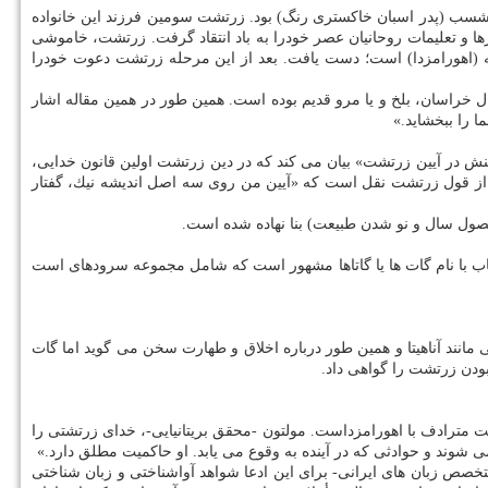
شسب (پدر اسبان خاكستری رنگ) بود. زرتشت سومین فرزند این خانواده
ها و تعلیمات روحانیان عصر خودرا به باد انتقاد گرفت. زرتشت، خاموشی
انه (اهورامزدا) است؛ دست یافت. بعد از این مرحله زرتشت دعوت خودرا
ال خراسان، بلخ و یا مرو قدیم بوده است. همین طور در همین مقاله اشار
 را ببخشاید.»
رینش در آیین زرتشت» بیان می كند كه در دین زرتشت اولین قانون خدایی،
. از قول زرتشت نقل است كه «آیین من روی سه اصل اندیشه نیك، گفتار
فصول سال و نو شدن طبیعت) بنا نهاده شده است.
تاب با نام گات ها یا گاتاها مشهور است كه شامل مجموعه سرودهای است
مانند آناهیتا و همین طور درباره اخلاق و طهارت سخن می گوید اما گات
ودن زرتشت را گواهی داد.
ت مترادف با اهورامزداست. مولتون -محقق بریتانیایی-، خدای زرتشتی را
شوند و حوادثی كه در آینده به وقوع می یابد. او حاكمیت مطلق دارد.»
صص زبان های ایرانی- برای این ادعا شواهد آواشناختی و زبان شناختی