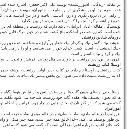
در مقاله «زندگانی اشوزرتشت» نوشته علی اكبر جعفری اشاره شده است 
هفت نفره بود. او پرسشگری درباره طبیعت، جانوران، میوه ها، درختان، آ
را راهی برای درون نگری و درون اندیشی یافت و در بین اندیشه هایی كه
شروع و اهتمام كرد آنچه را كه دریافته با مردم در بین بگذارد.
نویسندگان مقاله «ادیان ایرانیان» تاكید دارند كه زرتشت در منطقه ای د
شده است كه زرتشت در آتشكده بلخ كشته شد و در حین مرگ قاتل خودرا ب
باورهای بنیادین زرتشتی
اندیشه نیك، گفتار نیك و كردار نیك شعار پرآوارزه و شناخته شده دین زر
«نیك اندیشیدن» است. كسی خدای خودرا می شناسد و او را در می یابد؛ 
نیك و كردار نیك» استوار است.
افزون بر این، دین زرتشت بر باورهایی مثل پویایی آفرینش و تحول آن به
اوستا؛ كتاب زرتشت
كتاب زرتشتیان، اَوِستا نام دارد. در كتاب «دین اولین زرتشت» نوشته 
كه به زرتشت نسبت داده می شود. این بخش بیشتر یك مناجات نامه است كه
اوستا یعنی اوستای بدون گات ها از پرستش آتش و از نیایش هوما (گیاه م
ها كه بعنوان تصنیف های هفده گانه خود زرتشت شناخته می شود بگفته م
گفته می شود كه در گذر تاریخ، بخش هایی در چارچوب قوانین و احكام تو
اهورامزاد
اهورامزدا در عالم مادی، نماد «انسان» و در عالم مینوی نماد «خرد» اس
این طور توصیف می كند: «خدا خالق همه چیز است. همه چیز متكی و وابسته
نكته حائز اهمیت درباره اهورامزدا آن است كه گفته می شود كلمه اهور