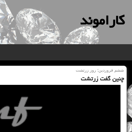
كاراموند
ششم فروردین؛ روز زرتشت
چنین گفت زرتشت