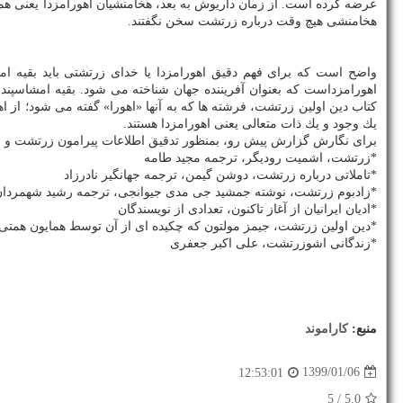
عرضه كرده است. از زمان داریوش به بعد، هخامنشیان اهورامزدا یعنی همان
هخامنشی هیچ وقت درباره زرتشت سخن نگفتند.
واضح است كه برای فهم دقیق اهورامزدا یا خدای زرتشتی باید بقیه امش
اهورامزداست كه بعنوان آفریننده جهان شناخته می شود. بقیه امشاسپندا
كتاب دین اولین زرتشت، فرشته ها كه به آنها «اهورا» گفته می شود؛ از اهو
یك وجود و یك ذات متعالی یعنی اهورامزدا هستند.
برای نگارش گزارش پیش رو، بمنظور تدقیق اطلاعات پیرامون زرتشت و اند
*زرتشت، اشمیت رودیگر، ترجمه مجید طامه
*تاملاتی درباره زرتشت، دوشن گیمن، ترجمه جهانگیر نادرزاد
*زادبوم زرتشت، نوشته جمشید جی مدی جیوانجی، ترجمه رشید شهمردا
*ادیان ایرانیان از آغاز تاكنون، تعدادی از نویسندگان
*دین اولین زرتشت، جیمز مولتون كه چكیده ای از آن توسط همایون همت
*زندگانی اشوزرتشت، علی اكبر جعفری
منبع:
كاراموند
1399/01/06
12:53:01
/ 5
5.0