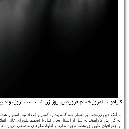
كاراموند: امروز ششم فروردین، روز زرتشت است. روز تولد پیام
با آنكه دین زرتشت بر شعار سه گانه پندار، گفتار و كرداد نیك استوار ش
به گزارش كاراموند به نقل از ایسنا، سال قبل با تصمیم شورای عالی ان
و جغرافیای ظهور زرتشت وجود ندارد و اظهارنظرهای مختلفی درباره خاس