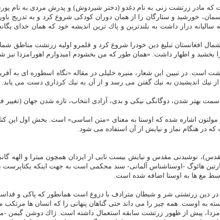
كه مادر زرتشت زنی به نام دغدو (دختر شیردوش) و پدرش مردی به نام پور
سمان، خورشید و ستارگان را از همان دوران كودكی شروع كرد و به تدریج باور
 سالیانه دراز داشت به بلندترین و پاك ترین اندیشه خود كه همان خدای یگ
ر شمال افغانستان تبلیغ دین خودرا شروع كرد و قلمرو اولیه زرتشت مناطق شم
خشید و اظهار داشت: «همان طور كه من بخشودم امیدوارم اهورامزدا نیز شما
تشت است. در تبیین این شعار، منیره خلیلی در مقاله «نگاه اسطوره ای به آف
از نیك اندیشیدن به نیك گفتن می رسد و از آن به نیك كرداری دست می یابد
 سمت بهتر شدن، دوگانگی نیكی و بدی، آزادی انتخاب، تازه شدن جهان (تغییر 
جیمز مولتون اشاره شده كه اوستا به معنای «متن اساسی» است. بخش اول این ك
 در هنگام نماز و نیایش از آن استفاده می شود.
قدس)، نوشیدنی مقدس و نیایش بیست تایی از ایزدان همچون میترا و الهه گانی 
ارتین هائوگ -اوستاشناس آلمانی- سند محكمی است به جهت اینكه یكتاپرست ب
سط مغ ها به اوستا اضافه شده است.
ت. در دین زرتشتی شر و شیطان مترادف با دروغ است همانطور كه پاكی و قداس
 به اوست. همه چیز را می داند حتی گناهان پنهانی را كه انسان ها مرتكب می 
ا مزدا، پیش از ظهور زرتشت سابقه استعمال داشته است. ژاك دوشن گیمن -متخ