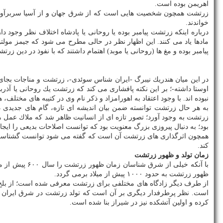
اهریمن بوده است.
خواندند.
درباره اینكه زرتشت پیامبر بوده یا روحانی یا پادشاه اختلاف نظر وجود
مادها یاد می كنند. این اظهار نظر در حالی مطرح می شود كه جیمز مول
پیامبر بوده و مغ ها (روحانی یا موبد) اهتمام داشتند كه با نفوذ در دی
در این میان هندریك نیبرگ -ایران شناس سوئدی-، زرتشت و مناجات بجای 
اوستا داشته-؛ بر این نكته پافشاری می كند كه زرتشت یك روحانی یا آذ
نبوده اند. با وجود اعتقاد به اهورامزاد و ذكر نام وی در كتیبه های مختل
به هر حال زرتشت توانسته ضمن بیان اندیشه ای تازه، گام های جدیدی در 
زرتشت به وجود آورد؛ تصور تازه ای از انسانیت ظاهر شد كه ملاك عمل 
بود؛ به دنبال پیروزی بزرگ معنویت بود كه توانست اصلاحات بدیعی را ایجاد
همچون اثرگذاری های زرتشت آن است كه گفته می شود توانست گشتاسب -ف
كند.
زمان تولد و ظهور زرتشت
با آنكه خیلی
ظهور زرتشت به حدود ۱۰۰۰ پیش از میلاد برمی گردد.
از طرف دیگر زادگاه های مختلفی برای زرتشت معرفی شده است؛ از بلخ، ری
است. نظر پرطرفدار دیگری بر آن است كه تولد زرتشت در شرق ایران و 
كرده و اولین آتشكده نیز در شیراز بنا شده است.