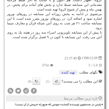
كرونا، اظهار داشت: هم اكنون و با عنایت به آخر ضبط مرحله
مقدماتی این مسابقه ضبط ندارد و بخش های آماده برای پخش، در
بهمن ماه و پیش از شیوع كرونا تهیه شده است.
مرتضوی در ادامه به پخش روزانه این مسابقه در روزهای نوروز
اشاره نمود و اضافه كرد: در روزهای نوروز مقرر شده است تا این
مسابقه ساعت ۲۱ هر شب به روی آنتن شبكه قرآن و معارف سیما
برود.
تا پیش از این مسابقه تلویزیونی اسراء سه روز در هفته یك به روی
آنتن می رفت. این مسابقه تا كنون در ۹ فصل برگزار شده است.
1398/12/28
23:37:49
3754
/ 5
5.0
تگهای مطلب:
تهیه كننده
این مطلب را می پسندید؟
(0)
(1)
تازه ترین مطالب مرتبط
پلیس در جستجوی نویسنده گمشده جهنمی که هیچ راه خروجی از آن نیست!