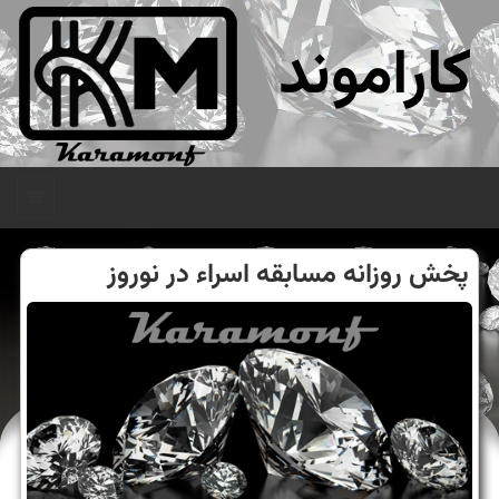
کاراموند
منو
پخش روزانه مسابقه اسراء در نوروز