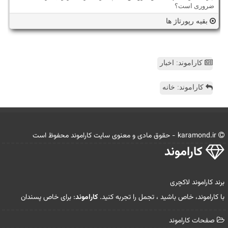
ضروری است؟
بقیه رپورتاژ ها
کاراموند: اخبار
کاراموند: خانه
karamond.ir - حقوق مادی و معنوی سایت كاراموند محفوظ است
كاراموند
برند کاراموند لاکچری
با کاراموند، خاص باشید ، تجمل را تجربه کنید.
کاراموند
: برای خاص پسندان
صفحات كاراموند