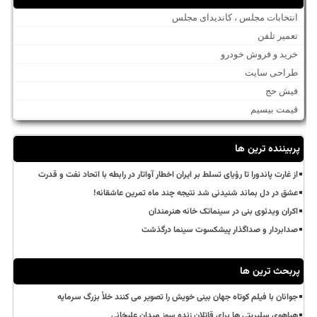
انتخابات مجلس ، کاندیدای مجلس
تعمیر تلفن
خرید و فروش خودرو
طراحی سایت
فیش حج
قیمت بیسیم
پربیننده ترین ها
از غارت پاندورا تا رؤیای تسلط بر ایران اخطار آواتار در رابطه با اتحاد نفت و قدرت
عشق در دل بماند شنیدنی شد نتیجه چند ماه تمرین عاشقانه!
اکران ویدئوی بنی در سینماتک خانه هنرمندان
صدابردار و صداگذار پیشکسوت سینما درگذشت
پربحث ترین ها
جوانان با فیلم کوتاه جهان بینی خویش را تصویر می کنند خلأ بزرگ سرمایه
هیاهوی سلبریتی ها برای قاتلان زنده سوز میدان علیخانی